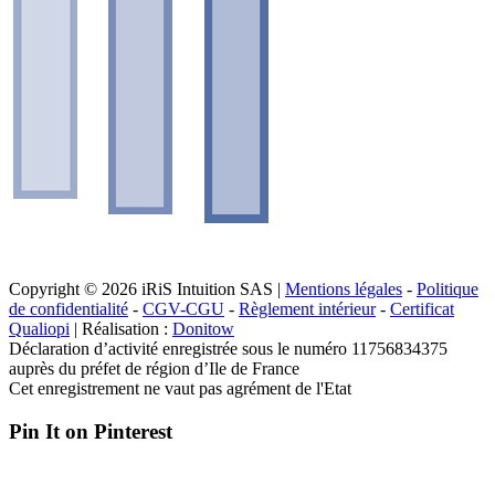
Copyright © 2026 iRiS Intuition SAS |
Mentions légales
-
Politique
de confidentialité
-
CGV-CGU
-
Règlement intérieur
-
Certificat
Qualiopi
| Réalisation :
Donitow
Déclaration d’activité enregistrée sous le numéro 11756834375
auprès du préfet de région d’Ile de France
Cet enregistrement ne vaut pas agrément de l'Etat
Pin It on Pinterest