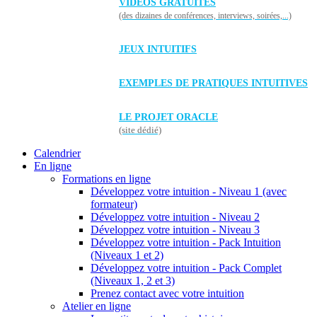
VIDÉOS GRATUITES
(des dizaines de conférences, interviews, soirées,...)
JEUX INTUITIFS
EXEMPLES DE PRATIQUES INTUITIVES
LE PROJET ORACLE
(site dédié)
Calendrier
En ligne
Formations en ligne
Développez votre intuition - Niveau 1 (avec
formateur)
Développez votre intuition - Niveau 2
Développez votre intuition - Niveau 3
Développez votre intuition - Pack Intuition
(Niveaux 1 et 2)
Développez votre intuition - Pack Complet
(Niveaux 1, 2 et 3)
Prenez contact avec votre intuition
Atelier en ligne