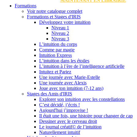
MAINTENANT EN LIBRAIRIE
Formations
Voir notre catalogue complet
Formations et Stages d'IRIS
Développez votre intuition
Niveau 1
Niveau 2
Niveau 3
L’intuition du corps
Comme par magie
Intuition Express
L’intuition dans les étoiles
L’intuition à l’ère de l’intelligence artificielle
Intuitez et Pariez
Une journée avec Marie-Estelle
Une journée avec Alexis
Joue avec ton intuition (7-12 ans)
Stages des Amis d'IRIS
Explorer son intuition avec les constellations
C’est décidé, j’écris !
Aujourd'hui j’improvise !
Il était une fois, une histoire pour changer de cap
Dessiner avec le cerveau droit
Le journal créatif© de l’intuition
Naturellement intuitif