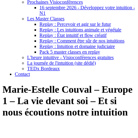
Prochaines Visioconférences
16 septembre 2026 - Développez votre intuition -
N1
Les Master Classes
Replay : Percevoir et agir sur le futur
Replay : Les intuitions animale et végétale
Replay : État intuitif et flow créatif
Replay : Comment être sûr de nos intuitions
Replay : Intuition et domaine judiciaire
Pack 5 master classes en replay
L'heure intuitive - Visioconférences gratuites
La journée de l'intuition (site dédié)
TEDx Bordeaux
Contact
Marie-Estelle Couval – Europe
1 – La vie devant soi – Et si
nous écoutions notre intuition