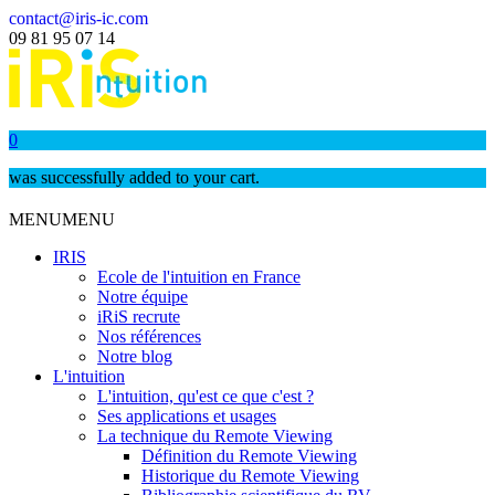
contact@iris-ic.com
09 81 95 07 14
0
was successfully added to your cart.
MENU
MENU
IRIS
Ecole de l'intuition en France
Notre équipe
iRiS recrute
Nos références
Notre blog
L'intuition
L'intuition, qu'est ce que c'est ?
Ses applications et usages
La technique du Remote Viewing
Définition du Remote Viewing
Historique du Remote Viewing