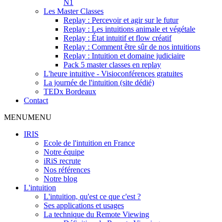
N1
Les Master Classes
Replay : Percevoir et agir sur le futur
Replay : Les intuitions animale et végétale
Replay : État intuitif et flow créatif
Replay : Comment être sûr de nos intuitions
Replay : Intuition et domaine judiciaire
Pack 5 master classes en replay
L'heure intuitive - Visioconférences gratuites
La journée de l'intuition (site dédié)
TEDx Bordeaux
Contact
MENU
MENU
IRIS
Ecole de l'intuition en France
Notre équipe
iRiS recrute
Nos références
Notre blog
L'intuition
L'intuition, qu'est ce que c'est ?
Ses applications et usages
La technique du Remote Viewing