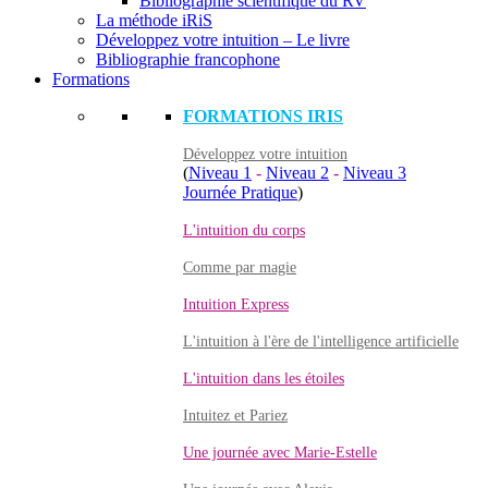
Bibliographie scientifique du RV
La méthode iRiS
Développez votre intuition – Le livre
Bibliographie francophone
Formations
FORMATIONS IRIS
Développez votre intuition
(
Niveau 1
-
Niveau 2
-
Niveau 3
Journée Pratique
)
L'intuition du corps
Comme par magie
Intuition Express
L'intuition à l'ère de l'intelligence artificielle
L'intuition dans les étoiles
Intuitez et Pariez
Une journée avec Marie-Estelle