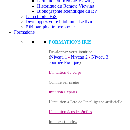
Définition du Remote Viewing
Historique du Remote Viewing
Bibliographie scientifique du RV
La méthode iRiS
Développez votre intuition – Le livre
Bibliographie francophone
Formations
FORMATIONS IRIS
Développez votre intuition
(
Niveau 1
-
Niveau 2
-
Niveau 3
Journée Pratique
)
L'intuition du corps
Comme par magie
Intuition Express
L'intuition à l'ère de l'intelligence artificielle
L'intuition dans les étoiles
Intuitez et Pariez