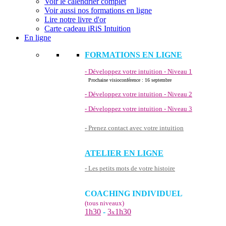
Voir le calendrier complet
Voir aussi nos formations en ligne
Lire notre livre d'or
Carte cadeau iRiS Intuition
En ligne
FORMATIONS EN LIGNE
- Développez votre intuition - Niveau 1
Prochaine visioconférence : 16 septembre
- Développez votre intuition - Niveau 2
- Développez votre intuition - Niveau 3
- Prenez contact avec votre intuition
ATELIER EN LIGNE
- Les petits mots de votre histoire
COACHING INDIVIDUEL
(tous niveaux)
1h30
-
3
1h30
x