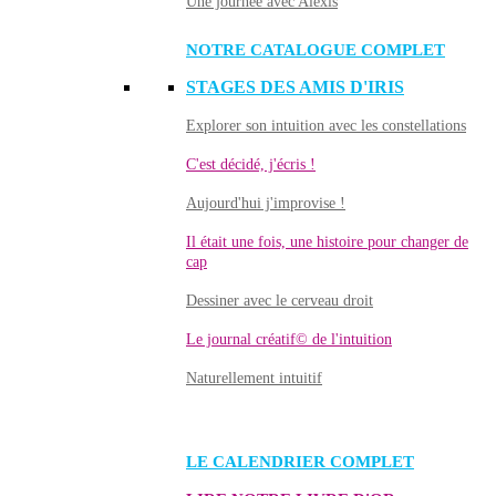
Une journée avec Alexis
NOTRE CATALOGUE COMPLET
STAGES DES AMIS D'IRIS
Explorer son intuition avec les constellations
C'est décidé, j'écris !
Aujourd'hui j'improvise !
Il était une fois, une histoire pour changer de
cap
Dessiner avec le cerveau droit
Le journal créatif© de l'intuition
Naturellement intuitif
LE CALENDRIER COMPLET