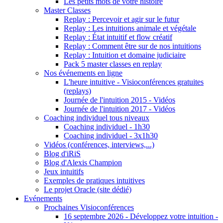
Les petits mots de votre histoire
Master Classes
Replay : Percevoir et agir sur le futur
Replay : Les intuitions animale et végétale
Replay : État intuitif et flow créatif
Replay : Comment être sur de nos intuitions
Replay : Intuition et domaine judiciaire
Pack 5 master classes en replay
Nos événements en ligne
L'heure intuitive - Visioconférences gratuites
(replays)
Journée de l'intuition 2015 - Vidéos
Journée de l'intuition 2017 - Vidéos
Coaching individuel tous niveaux
Coaching individuel - 1h30
Coaching individuel - 3x1h30
Vidéos (conférences, interviews,...)
Blog d'iRiS
Blog d'Alexis Champion
Jeux intuitifs
Exemples de pratiques intuitives
Le projet Oracle (site dédié)
Evénements
Prochaines Visioconférences
16 septembre 2026 - Développez votre intuition -