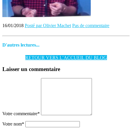
16/01/2018
Posté par Olivier Machet
Pas de commentaire
D'autres lectures...
RETOUR VERS L’ACCUEIL DU BLOG
Laisser un commentaire
Votre commentaire
*
Votre nom
*