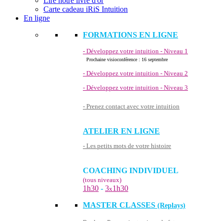
Lire notre livre d'or
Carte cadeau iRiS Intuition
En ligne
FORMATIONS EN LIGNE
- Développez votre intuition - Niveau 1
Prochaine visioconférence : 16 septembre
- Développez votre intuition - Niveau 2
- Développez votre intuition - Niveau 3
- Prenez contact avec votre intuition
ATELIER EN LIGNE
- Les petits mots de votre histoire
COACHING INDIVIDUEL
(tous niveaux)
1h30
-
3
1h30
x
MASTER CLASSES
(Replays)