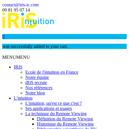
contact@iris-ic.com
09 81 95 07 14
0
was successfully added to your cart.
MENU
MENU
IRIS
Ecole de l'intuition en France
Notre équipe
iRiS recrute
Nos références
Notre blog
L'intuition
L'intuition, qu'est ce que c'est ?
Ses applications et usages
La technique du Remote Viewing
Définition du Remote Viewing
Historique du Remote Viewing