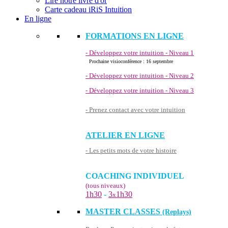
Lire notre livre d'or
Carte cadeau iRiS Intuition
En ligne
FORMATIONS EN LIGNE
- Développez votre intuition - Niveau 1
Prochaine visioconférence : 16 septembre
- Développez votre intuition - Niveau 2
- Développez votre intuition - Niveau 3
- Prenez contact avec votre intuition
ATELIER EN LIGNE
- Les petits mots de votre histoire
COACHING INDIVIDUEL
(tous niveaux)
1h30
-
3
1h30
x
MASTER CLASSES
(Replays)