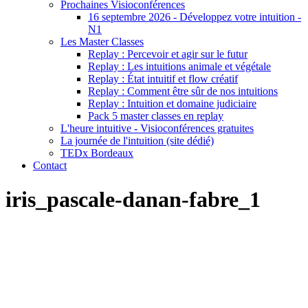
Prochaines Visioconférences
16 septembre 2026 - Développez votre intuition -
N1
Les Master Classes
Replay : Percevoir et agir sur le futur
Replay : Les intuitions animale et végétale
Replay : État intuitif et flow créatif
Replay : Comment être sûr de nos intuitions
Replay : Intuition et domaine judiciaire
Pack 5 master classes en replay
L'heure intuitive - Visioconférences gratuites
La journée de l'intuition (site dédié)
TEDx Bordeaux
Contact
iris_pascale-danan-fabre_1