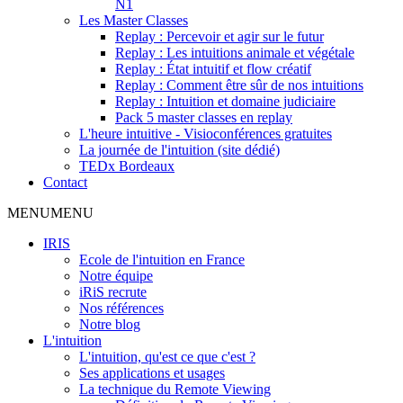
N1
Les Master Classes
Replay : Percevoir et agir sur le futur
Replay : Les intuitions animale et végétale
Replay : État intuitif et flow créatif
Replay : Comment être sûr de nos intuitions
Replay : Intuition et domaine judiciaire
Pack 5 master classes en replay
L'heure intuitive - Visioconférences gratuites
La journée de l'intuition (site dédié)
TEDx Bordeaux
Contact
MENU
MENU
IRIS
Ecole de l'intuition en France
Notre équipe
iRiS recrute
Nos références
Notre blog
L'intuition
L'intuition, qu'est ce que c'est ?
Ses applications et usages
La technique du Remote Viewing