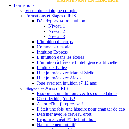
MAINTENANT EN LIBRAIRIE
Formations
Voir notre catalogue complet
Formations et Stages d'IRIS
Développez votre intuition
Niveau 1
Niveau 2
Niveau 3
L’intuition du corps
Comme par magie
Intuition Express
L’intuition dans les étoiles
L’intuition à l’ère de l’intelligence artificielle
Intuitez et Pariez
Une journée avec Marie-Estelle
Une journée avec Alexis
Joue avec ton intuition (7-12 ans)
Stages des Amis d'IRIS
Explorer son intuition avec les constellations
C’est décidé, j’écris !
Aujourd'hui j’improvise !
Il était une fois, une histoire pour changer de cap
Dessiner avec le cerveau droit
Le journal créatif© de l’intuition
Naturellement intuitif