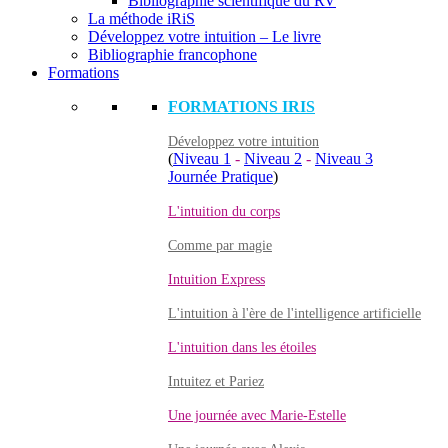
Bibliographie scientifique du RV
La méthode iRiS
Développez votre intuition – Le livre
Bibliographie francophone
Formations
FORMATIONS IRIS
Développez votre intuition
(
Niveau 1
-
Niveau 2
-
Niveau 3
Journée Pratique
)
L'intuition du corps
Comme par magie
Intuition Express
L'intuition à l'ère de l'intelligence artificielle
L'intuition dans les étoiles
Intuitez et Pariez
Une journée avec Marie-Estelle