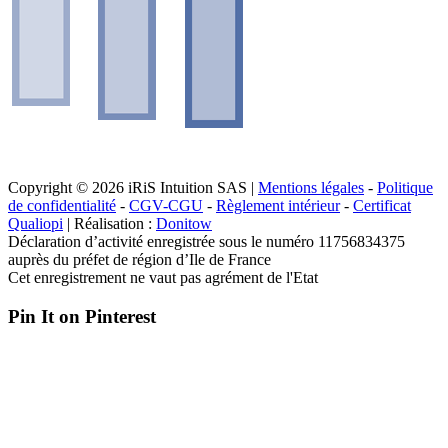
Copyright © 2026 iRiS Intuition SAS |
Mentions légales
-
Politique
de confidentialité
-
CGV-CGU
-
Règlement intérieur
-
Certificat
Qualiopi
| Réalisation :
Donitow
Déclaration d’activité enregistrée sous le numéro 11756834375
auprès du préfet de région d’Ile de France
Cet enregistrement ne vaut pas agrément de l'Etat
Pin It on Pinterest