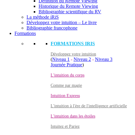
Définition du Remote Viewing
Historique du Remote Viewing
Bibliographie scientifique du RV
La méthode iRiS
Développez votre intuition – Le livre
Bibliographie francophone
Formations
FORMATIONS IRIS
Développez votre intuition
(
Niveau 1
-
Niveau 2
-
Niveau 3
Journée Pratique
)
L'intuition du corps
Comme par magie
Intuition Express
L'intuition à l'ère de l'intelligence artificielle
L'intuition dans les étoiles
Intuitez et Pariez