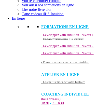
Voir le calendrier complet
Voir aussi nos formations en ligne
Lire notre livre d'or
Carte cadeau iRiS Intuition
En ligne
FORMATIONS EN LIGNE
- Développez votre intuition - Niveau 1
Prochaine visioconférence : 16 septembre
- Développez votre intuition - Niveau 2
- Développez votre intuition - Niveau 3
- Prenez contact avec votre intuition
ATELIER EN LIGNE
- Les petits mots de votre histoire
COACHING INDIVIDUEL
(tous niveaux)
1h30
-
3
1h30
x