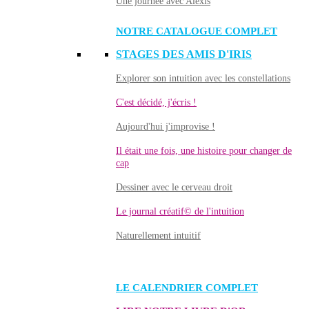
Une journée avec Alexis
NOTRE CATALOGUE COMPLET
STAGES DES AMIS D'IRIS
Explorer son intuition avec les constellations
C'est décidé, j'écris !
Aujourd'hui j'improvise !
Il était une fois, une histoire pour changer de
cap
Dessiner avec le cerveau droit
Le journal créatif© de l'intuition
Naturellement intuitif
LE CALENDRIER COMPLET