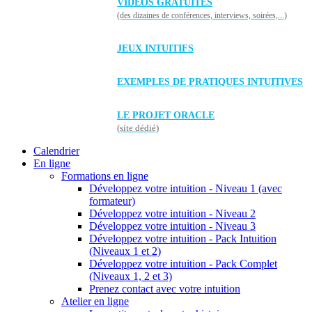
VIDÉOS GRATUITES
(des dizaines de conférences, interviews, soirées,...)
JEUX INTUITIFS
EXEMPLES DE PRATIQUES INTUITIVES
LE PROJET ORACLE
(site dédié)
Calendrier
En ligne
Formations en ligne
Développez votre intuition - Niveau 1 (avec
formateur)
Développez votre intuition - Niveau 2
Développez votre intuition - Niveau 3
Développez votre intuition - Pack Intuition
(Niveaux 1 et 2)
Développez votre intuition - Pack Complet
(Niveaux 1, 2 et 3)
Prenez contact avec votre intuition
Atelier en ligne