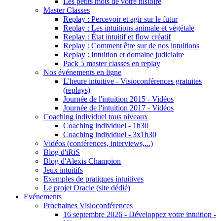
Les petits mots de votre histoire
Master Classes
Replay : Percevoir et agir sur le futur
Replay : Les intuitions animale et végétale
Replay : État intuitif et flow créatif
Replay : Comment être sur de nos intuitions
Replay : Intuition et domaine judiciaire
Pack 5 master classes en replay
Nos événements en ligne
L'heure intuitive - Visioconférences gratuites
(replays)
Journée de l'intuition 2015 - Vidéos
Journée de l'intuition 2017 - Vidéos
Coaching individuel tous niveaux
Coaching individuel - 1h30
Coaching individuel - 3x1h30
Vidéos (conférences, interviews,...)
Blog d'iRiS
Blog d'Alexis Champion
Jeux intuitifs
Exemples de pratiques intuitives
Le projet Oracle (site dédié)
Evénements
Prochaines Visioconférences
16 septembre 2026 - Développez votre intuition -