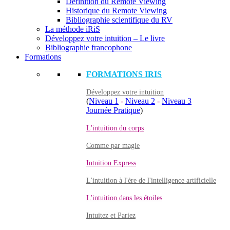
Définition du Remote Viewing
Historique du Remote Viewing
Bibliographie scientifique du RV
La méthode iRiS
Développez votre intuition – Le livre
Bibliographie francophone
Formations
FORMATIONS IRIS
Développez votre intuition
(
Niveau 1
-
Niveau 2
-
Niveau 3
Journée Pratique
)
L'intuition du corps
Comme par magie
Intuition Express
L'intuition à l'ère de l'intelligence artificielle
L'intuition dans les étoiles
Intuitez et Pariez