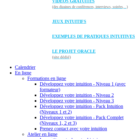
VIDÉOS GRATUITES
(des dizaines de conférences, interviews, soirées,...)
JEUX INTUITIFS
EXEMPLES DE PRATIQUES INTUITIVES
LE PROJET ORACLE
(site dédié)
Calendrier
En ligne
Formations en ligne
Développez votre intuition - Niveau 1 (avec
formateur)
Développez votre intuition - Niveau 2
Développez votre intuition - Niveau 3
Développez votre intuition - Pack Intuition
(Niveaux 1 et 2)
Développez votre intuition - Pack Complet
(Niveaux 1, 2 et 3)
Prenez contact avec votre intuition
Atelier en ligne