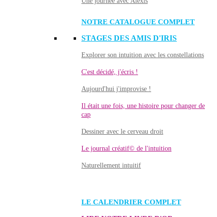
Une journée avec Alexis
NOTRE CATALOGUE COMPLET
STAGES DES AMIS D'IRIS
Explorer son intuition avec les constellations
C'est décidé, j'écris !
Aujourd'hui j'improvise !
Il était une fois, une histoire pour changer de
cap
Dessiner avec le cerveau droit
Le journal créatif© de l'intuition
Naturellement intuitif
LE CALENDRIER COMPLET