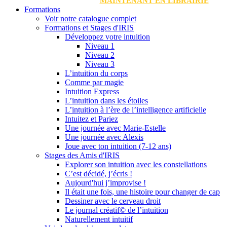
MAINTENANT EN LIBRAIRIE
Formations
Voir notre catalogue complet
Formations et Stages d'IRIS
Développez votre intuition
Niveau 1
Niveau 2
Niveau 3
L’intuition du corps
Comme par magie
Intuition Express
L’intuition dans les étoiles
L’intuition à l’ère de l’intelligence artificielle
Intuitez et Pariez
Une journée avec Marie-Estelle
Une journée avec Alexis
Joue avec ton intuition (7-12 ans)
Stages des Amis d'IRIS
Explorer son intuition avec les constellations
C’est décidé, j’écris !
Aujourd'hui j’improvise !
Il était une fois, une histoire pour changer de cap
Dessiner avec le cerveau droit
Le journal créatif© de l’intuition
Naturellement intuitif