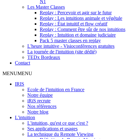
N1
Les Master Classes
Replay : Percevoir et agir sur le futur
Replay : Les intuitions animale et végétale
Replay : État intuitif et flow créatif
Replay : Comment être sûr de nos intuitions
Replay : Intuition et domaine judiciaire
Pack 5 master classes en replay
L'heure intuitive - Visioconférences gratuites
La journée de l'intuition (site dédié)
TEDx Bordeaux
Contact
MENU
MENU
IRIS
Ecole de l'intuition en France
Notre équipe
iRiS recrute
Nos références
Notre blog
L'intuition
L'intuition, qu'est ce que c'est ?
Ses applications et usages
La technique du Remote Viewing