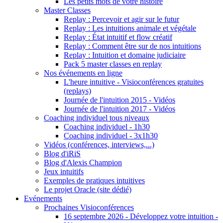
Les petits mots de votre histoire
Master Classes
Replay : Percevoir et agir sur le futur
Replay : Les intuitions animale et végétale
Replay : État intuitif et flow créatif
Replay : Comment être sur de nos intuitions
Replay : Intuition et domaine judiciaire
Pack 5 master classes en replay
Nos événements en ligne
L'heure intuitive - Visioconférences gratuites
(replays)
Journée de l'intuition 2015 - Vidéos
Journée de l'intuition 2017 - Vidéos
Coaching individuel tous niveaux
Coaching individuel - 1h30
Coaching individuel - 3x1h30
Vidéos (conférences, interviews,...)
Blog d'iRiS
Blog d'Alexis Champion
Jeux intuitifs
Exemples de pratiques intuitives
Le projet Oracle (site dédié)
Evénements
Prochaines Visioconférences
16 septembre 2026 - Développez votre intuition -