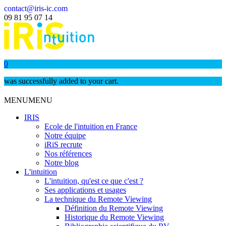
contact@iris-ic.com
09 81 95 07 14
0
was successfully added to your cart.
MENU
MENU
IRIS
Ecole de l'intuition en France
Notre équipe
iRiS recrute
Nos références
Notre blog
L'intuition
L'intuition, qu'est ce que c'est ?
Ses applications et usages
La technique du Remote Viewing
Définition du Remote Viewing
Historique du Remote Viewing