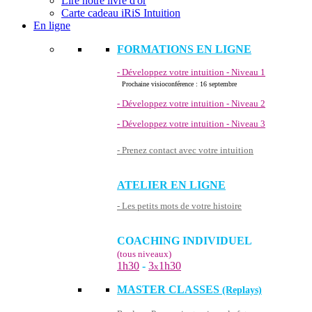
Lire notre livre d'or
Carte cadeau iRiS Intuition
En ligne
FORMATIONS EN LIGNE
- Développez votre intuition - Niveau 1
Prochaine visioconférence : 16 septembre
- Développez votre intuition - Niveau 2
- Développez votre intuition - Niveau 3
- Prenez contact avec votre intuition
ATELIER EN LIGNE
- Les petits mots de votre histoire
COACHING INDIVIDUEL
(tous niveaux)
1h30
-
3
1h30
x
MASTER CLASSES
(Replays)