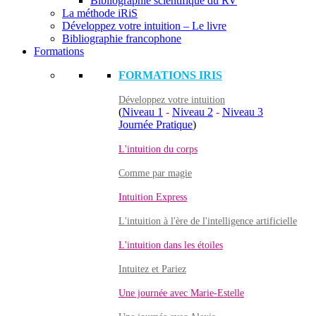
Bibliographie scientifique du RV
La méthode iRiS
Développez votre intuition – Le livre
Bibliographie francophone
Formations
FORMATIONS IRIS
Développez votre intuition
(
Niveau 1
-
Niveau 2
-
Niveau 3
Journée Pratique
)
L'intuition du corps
Comme par magie
Intuition Express
L'intuition à l'ère de l'intelligence artificielle
L'intuition dans les étoiles
Intuitez et Pariez
Une journée avec Marie-Estelle