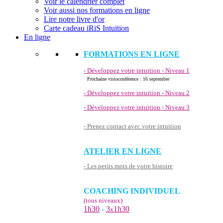
Voir le calendrier complet
Voir aussi nos formations en ligne
Lire notre livre d'or
Carte cadeau iRiS Intuition
En ligne
FORMATIONS EN LIGNE
- Développez votre intuition - Niveau 1
Prochaine visioconférence : 16 septembre
- Développez votre intuition - Niveau 2
- Développez votre intuition - Niveau 3
- Prenez contact avec votre intuition
ATELIER EN LIGNE
- Les petits mots de votre histoire
COACHING INDIVIDUEL
(tous niveaux)
1h30
-
3
1h30
x