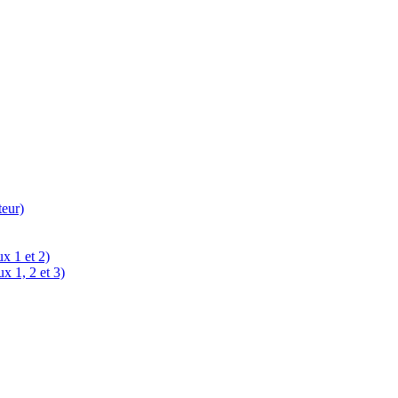
teur)
x 1 et 2)
x 1, 2 et 3)