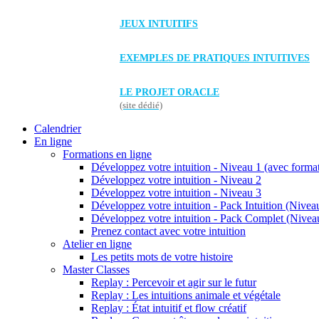
JEUX INTUITIFS
EXEMPLES DE PRATIQUES INTUITIVES
LE PROJET ORACLE
(site dédié)
Calendrier
En ligne
Formations en ligne
Développez votre intuition - Niveau 1 (avec forma
Développez votre intuition - Niveau 2
Développez votre intuition - Niveau 3
Développez votre intuition - Pack Intuition (Niveau
Développez votre intuition - Pack Complet (Niveau
Prenez contact avec votre intuition
Atelier en ligne
Les petits mots de votre histoire
Master Classes
Replay : Percevoir et agir sur le futur
Replay : Les intuitions animale et végétale
Replay : État intuitif et flow créatif