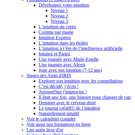
Développez votre intuition
Niveau 1
Niveau 2
Niveau 3
L’intuition du corps
Comme par magie
Intuition Express
L’intuition dans les étoiles
L’intuition à l’ère de l’intelligence artificielle
Intuitez et Pariez
Une journée avec Marie-Estelle
Une journée avec Alexis
Joue avec ton intuition (7-12 ans)
Stages des Amis d'IRIS
Explorer son intuition avec les constellations
C’est décidé, j’écris !
Aujourd'hui j’improvise !
Il était une fois, une histoire pour changer de cap
Dessiner avec le cerveau droit
Le journal créatif© de l’intuition
Naturellement intuitif
Voir le calendrier complet
Voir aussi nos formations en ligne
Lire notre livre d'or