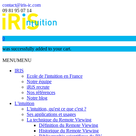
contact@iris-ic.com
09 81 95 07 14
0
was successfully added to your cart.
MENU
MENU
IRIS
Ecole de l'intuition en France
Notre équipe
iRiS recrute
Nos références
Notre blog
L'intuition
L'intuition, qu'est ce que c'est ?
Ses applications et usages
La technique du Remote Viewing
Définition du Remote Viewing
Historique du Remote Viewing