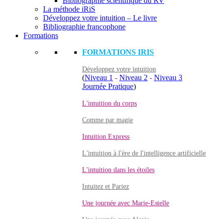
Bibliographie scientifique du RV
La méthode iRiS
Développez votre intuition – Le livre
Bibliographie francophone
Formations
FORMATIONS IRIS
Développez votre intuition
(
Niveau 1
-
Niveau 2
-
Niveau 3
Journée Pratique
)
L'intuition du corps
Comme par magie
Intuition Express
L'intuition à l'ère de l'intelligence artificielle
L'intuition dans les étoiles
Intuitez et Pariez
Une journée avec Marie-Estelle