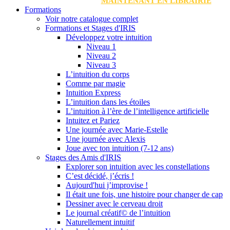
MAINTENANT EN LIBRAIRIE
Formations
Voir notre catalogue complet
Formations et Stages d'IRIS
Développez votre intuition
Niveau 1
Niveau 2
Niveau 3
L’intuition du corps
Comme par magie
Intuition Express
L’intuition dans les étoiles
L’intuition à l’ère de l’intelligence artificielle
Intuitez et Pariez
Une journée avec Marie-Estelle
Une journée avec Alexis
Joue avec ton intuition (7-12 ans)
Stages des Amis d'IRIS
Explorer son intuition avec les constellations
C’est décidé, j’écris !
Aujourd'hui j’improvise !
Il était une fois, une histoire pour changer de cap
Dessiner avec le cerveau droit
Le journal créatif© de l’intuition
Naturellement intuitif