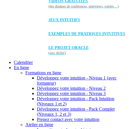
VIDÉOS GRATUITES
(des dizaines de conférences, interviews, soirées,...)
JEUX INTUITIFS
EXEMPLES DE PRATIQUES INTUITIVES
LE PROJET ORACLE
(site dédié)
Calendrier
En ligne
Formations en ligne
Développez votre intuition - Niveau 1 (avec
formateur)
Développez votre intuition - Niveau 2
Développez votre intuition - Niveau 3
Développez votre intuition - Pack Intuition
(Niveaux 1 et 2)
Développez votre intuition - Pack Complet
(Niveaux 1, 2 et 3)
Prenez contact avec votre intuition
Atelier en ligne