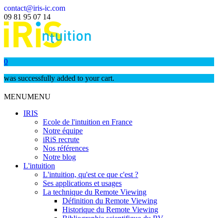
contact@iris-ic.com
09 81 95 07 14
0
was successfully added to your cart.
MENU
MENU
IRIS
Ecole de l'intuition en France
Notre équipe
iRiS recrute
Nos références
Notre blog
L'intuition
L'intuition, qu'est ce que c'est ?
Ses applications et usages
La technique du Remote Viewing
Définition du Remote Viewing
Historique du Remote Viewing