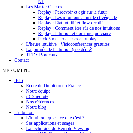
N1
Les Master Classes
Replay : Percevoir et agir sur le futur
Replay : Les intuitions animale et végétale
Replay : État intuitif et flow créatif
Replay : Comment être sûr de nos intuitions
Replay : Intuition et domaine judiciaire
Pack 5 master classes en replay
L'heure intuitive - Visioconférences gratuites
La journée de l'intuition (site dédié)
TEDx Bordeaux
Contact
MENU
MENU
IRIS
Ecole de l'intuition en France
Notre équipe
iRiS recrute
Nos références
Notre blog
L'intuition
L'intuition, qu'est ce que c'est ?
Ses applications et usages
La technique du Remote Viewing