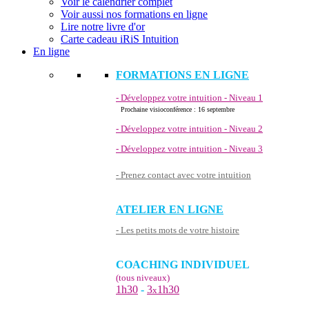
Voir le calendrier complet
Voir aussi nos formations en ligne
Lire notre livre d'or
Carte cadeau iRiS Intuition
En ligne
FORMATIONS EN LIGNE
- Développez votre intuition - Niveau 1
Prochaine visioconférence : 16 septembre
- Développez votre intuition - Niveau 2
- Développez votre intuition - Niveau 3
- Prenez contact avec votre intuition
ATELIER EN LIGNE
- Les petits mots de votre histoire
COACHING INDIVIDUEL
(tous niveaux)
1h30
-
3
1h30
x