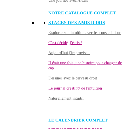
Une journée avec Alexis
NOTRE CATALOGUE COMPLET
STAGES DES AMIS D'IRIS
Explorer son intuition avec les constellations
C'est décidé, j'écris !
Aujourd'hui j'improvise !
Il était une fois, une histoire pour changer de
cap
Dessiner avec le cerveau droit
Le journal créatif© de l'intuition
Naturellement intuitif
LE CALENDRIER COMPLET