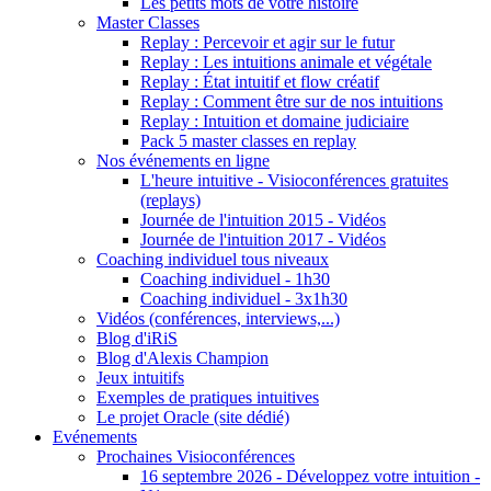
Les petits mots de votre histoire
Master Classes
Replay : Percevoir et agir sur le futur
Replay : Les intuitions animale et végétale
Replay : État intuitif et flow créatif
Replay : Comment être sur de nos intuitions
Replay : Intuition et domaine judiciaire
Pack 5 master classes en replay
Nos événements en ligne
L'heure intuitive - Visioconférences gratuites
(replays)
Journée de l'intuition 2015 - Vidéos
Journée de l'intuition 2017 - Vidéos
Coaching individuel tous niveaux
Coaching individuel - 1h30
Coaching individuel - 3x1h30
Vidéos (conférences, interviews,...)
Blog d'iRiS
Blog d'Alexis Champion
Jeux intuitifs
Exemples de pratiques intuitives
Le projet Oracle (site dédié)
Evénements
Prochaines Visioconférences
16 septembre 2026 - Développez votre intuition -