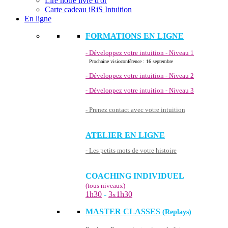
Lire notre livre d'or
Carte cadeau iRiS Intuition
En ligne
FORMATIONS EN LIGNE
- Développez votre intuition - Niveau 1
Prochaine visioconférence : 16 septembre
- Développez votre intuition - Niveau 2
- Développez votre intuition - Niveau 3
- Prenez contact avec votre intuition
ATELIER EN LIGNE
- Les petits mots de votre histoire
COACHING INDIVIDUEL
(tous niveaux)
1h30
-
3
1h30
x
MASTER CLASSES
(Replays)