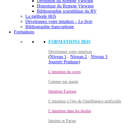
Définition du Remote Viewing
Historique du Remote Viewing
Bibliographie scientifique du RV
La méthode iRiS
Développez votre intuition – Le livre
Bibliographie francophone
Formations
FORMATIONS IRIS
Développez votre intuition
(
Niveau 1
-
Niveau 2
-
Niveau 3
Journée Pratique
)
L'intuition du corps
Comme par magie
Intuition Express
L'intuition à l'ère de l'intelligence artificielle
L'intuition dans les étoiles
Intuitez et Pariez