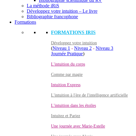
Bibliographie scientifique du RV
La méthode iRiS
Développez votre intuition – Le livre
Bibliographie francophone
Formations
FORMATIONS IRIS
Développez votre intuition
(
Niveau 1
-
Niveau 2
-
Niveau 3
Journée Pratique
)
L'intuition du corps
Comme par magie
Intuition Express
L'intuition à l'ère de l'intelligence artificielle
L'intuition dans les étoiles
Intuitez et Pariez
Une journée avec Marie-Estelle