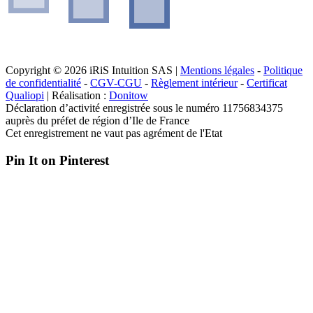
Copyright © 2026 iRiS Intuition SAS |
Mentions légales
-
Politique
de confidentialité
-
CGV-CGU
-
Règlement intérieur
-
Certificat
Qualiopi
| Réalisation :
Donitow
Déclaration d’activité enregistrée sous le numéro 11756834375
auprès du préfet de région d’Ile de France
Cet enregistrement ne vaut pas agrément de l'Etat
Pin It on Pinterest