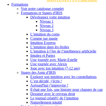
MAINTENANT EN LIBRAIRIE
Formations
Voir notre catalogue complet
Formations et Stages d'IRIS
Développez votre intuition
Niveau 1
Niveau 2
Niveau 3
L’intuition du corps
Comme par magie
Intuition Express
L’intuition dans les étoiles
L’intuition à l’ère de l’intelligence artificielle
Intuitez et Pariez
Une journée avec Marie-Estelle
Une journée avec Alexis
Joue avec ton intuition (7-12 ans)
Stages des Amis d'IRIS
Explorer son intuition avec les constellations
C’est décidé, j’écris !
Aujourd'hui j’improvise !
Il était une fois, une histoire pour changer de cap
Dessiner avec le cerveau droit
Le journal créatif© de l’intuition
Naturellement intuitif