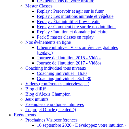
Les petits mots de votre histoire
Master Classes
Replay : Percevoir et agir sur le futur
Replay : Les intuitions animale et végétale
Replay : État intuitif et flow créatif
Replay : Comment être sur de nos intuitions
Replay : Intuition et domaine judiciaire
Pack 5 master classes en replay
Nos événements en ligne
L'heure intuitive - Visioconférences gratuites
(replays)
Journée de l'intuition 2015 - Vidéos
Journée de l'intuition 2017 - Vidéos
Coaching individuel tous niveaux
Coaching individuel - 1h30
Coaching individuel - 3x1h30
Vidéos (conférences, interviews,...)
Blog d'iRiS
Blog d'Alexis Champion
Jeux intuitifs
Exemples de pratiques intuitives
Le projet Oracle (site dédié)
Evénements
Prochaines Visioconférences
16 septembre 2026 - Développez votre intuition -