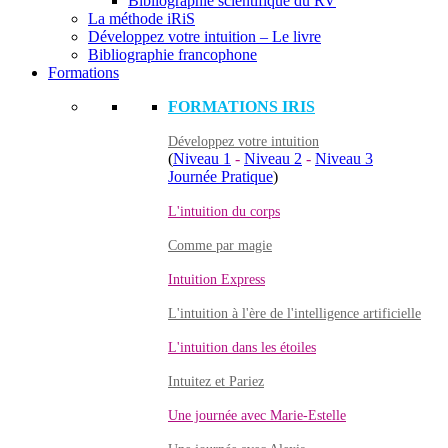
Bibliographie scientifique du RV
La méthode iRiS
Développez votre intuition – Le livre
Bibliographie francophone
Formations
FORMATIONS IRIS
Développez votre intuition
(
Niveau 1
-
Niveau 2
-
Niveau 3
Journée Pratique
)
L'intuition du corps
Comme par magie
Intuition Express
L'intuition à l'ère de l'intelligence artificielle
L'intuition dans les étoiles
Intuitez et Pariez
Une journée avec Marie-Estelle