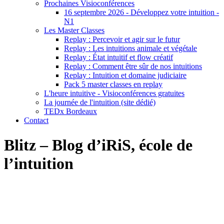
Prochaines Visioconférences
16 septembre 2026 - Développez votre intuition -
N1
Les Master Classes
Replay : Percevoir et agir sur le futur
Replay : Les intuitions animale et végétale
Replay : État intuitif et flow créatif
Replay : Comment être sûr de nos intuitions
Replay : Intuition et domaine judiciaire
Pack 5 master classes en replay
L'heure intuitive - Visioconférences gratuites
La journée de l'intuition (site dédié)
TEDx Bordeaux
Contact
Blitz – Blog d’iRiS, école de
l’intuition