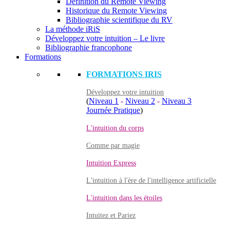
Définition du Remote Viewing
Historique du Remote Viewing
Bibliographie scientifique du RV
La méthode iRiS
Développez votre intuition – Le livre
Bibliographie francophone
Formations
FORMATIONS IRIS
Développez votre intuition
(
Niveau 1
-
Niveau 2
-
Niveau 3
Journée Pratique
)
L'intuition du corps
Comme par magie
Intuition Express
L'intuition à l'ère de l'intelligence artificielle
L'intuition dans les étoiles
Intuitez et Pariez