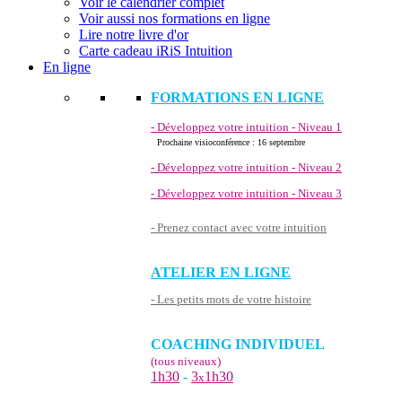
Voir le calendrier complet
Voir aussi nos formations en ligne
Lire notre livre d'or
Carte cadeau iRiS Intuition
En ligne
FORMATIONS EN LIGNE
- Développez votre intuition - Niveau 1
Prochaine visioconférence : 16 septembre
- Développez votre intuition - Niveau 2
- Développez votre intuition - Niveau 3
- Prenez contact avec votre intuition
ATELIER EN LIGNE
- Les petits mots de votre histoire
COACHING INDIVIDUEL
(tous niveaux)
1h30
-
3
1h30
x