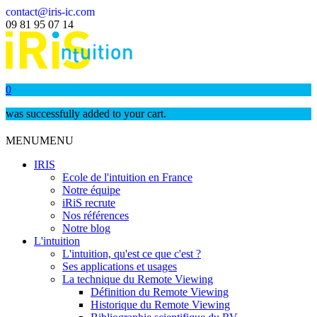
contact@iris-ic.com
09 81 95 07 14
0
was successfully added to your cart.
MENU
MENU
IRIS
Ecole de l'intuition en France
Notre équipe
iRiS recrute
Nos références
Notre blog
L'intuition
L'intuition, qu'est ce que c'est ?
Ses applications et usages
La technique du Remote Viewing
Définition du Remote Viewing
Historique du Remote Viewing