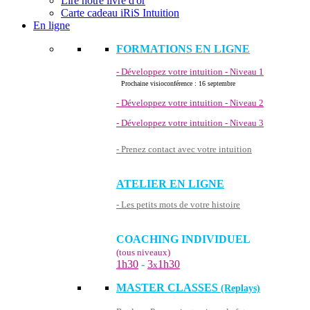
Lire notre livre d'or
Carte cadeau iRiS Intuition
En ligne
FORMATIONS EN LIGNE
- Développez votre intuition - Niveau 1
Prochaine visioconférence : 16 septembre
- Développez votre intuition - Niveau 2
- Développez votre intuition - Niveau 3
- Prenez contact avec votre intuition
ATELIER EN LIGNE
- Les petits mots de votre histoire
COACHING INDIVIDUEL
(tous niveaux)
1h30
-
3
1h30
x
MASTER CLASSES
(Replays)