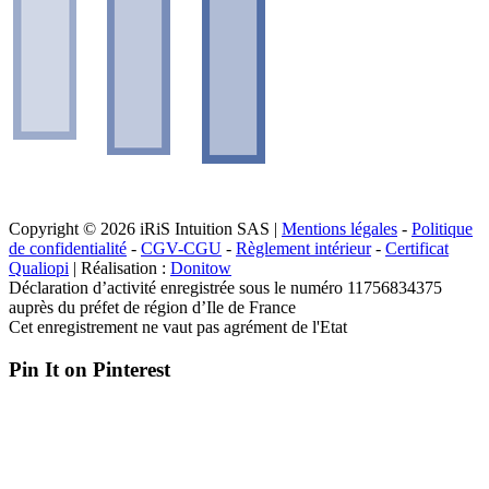
Copyright © 2026 iRiS Intuition SAS |
Mentions légales
-
Politique
de confidentialité
-
CGV-CGU
-
Règlement intérieur
-
Certificat
Qualiopi
| Réalisation :
Donitow
Déclaration d’activité enregistrée sous le numéro 11756834375
auprès du préfet de région d’Ile de France
Cet enregistrement ne vaut pas agrément de l'Etat
Pin It on Pinterest