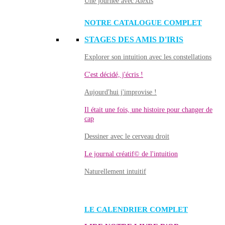
Une journée avec Alexis
NOTRE CATALOGUE COMPLET
STAGES DES AMIS D'IRIS
Explorer son intuition avec les constellations
C'est décidé, j'écris !
Aujourd'hui j'improvise !
Il était une fois, une histoire pour changer de
cap
Dessiner avec le cerveau droit
Le journal créatif© de l'intuition
Naturellement intuitif
LE CALENDRIER COMPLET