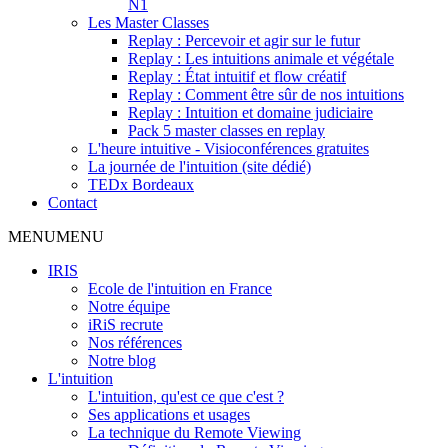
N1
Les Master Classes
Replay : Percevoir et agir sur le futur
Replay : Les intuitions animale et végétale
Replay : État intuitif et flow créatif
Replay : Comment être sûr de nos intuitions
Replay : Intuition et domaine judiciaire
Pack 5 master classes en replay
L'heure intuitive - Visioconférences gratuites
La journée de l'intuition (site dédié)
TEDx Bordeaux
Contact
MENU
MENU
IRIS
Ecole de l'intuition en France
Notre équipe
iRiS recrute
Nos références
Notre blog
L'intuition
L'intuition, qu'est ce que c'est ?
Ses applications et usages
La technique du Remote Viewing