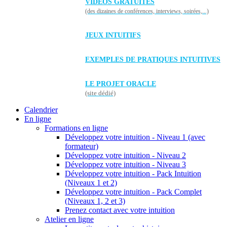
VIDÉOS GRATUITES
(des dizaines de conférences, interviews, soirées,...)
JEUX INTUITIFS
EXEMPLES DE PRATIQUES INTUITIVES
LE PROJET ORACLE
(site dédié)
Calendrier
En ligne
Formations en ligne
Développez votre intuition - Niveau 1 (avec
formateur)
Développez votre intuition - Niveau 2
Développez votre intuition - Niveau 3
Développez votre intuition - Pack Intuition
(Niveaux 1 et 2)
Développez votre intuition - Pack Complet
(Niveaux 1, 2 et 3)
Prenez contact avec votre intuition
Atelier en ligne