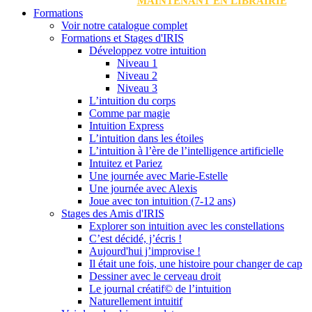
MAINTENANT EN LIBRAIRIE
Formations
Voir notre catalogue complet
Formations et Stages d'IRIS
Développez votre intuition
Niveau 1
Niveau 2
Niveau 3
L’intuition du corps
Comme par magie
Intuition Express
L’intuition dans les étoiles
L’intuition à l’ère de l’intelligence artificielle
Intuitez et Pariez
Une journée avec Marie-Estelle
Une journée avec Alexis
Joue avec ton intuition (7-12 ans)
Stages des Amis d'IRIS
Explorer son intuition avec les constellations
C’est décidé, j’écris !
Aujourd'hui j’improvise !
Il était une fois, une histoire pour changer de cap
Dessiner avec le cerveau droit
Le journal créatif© de l’intuition
Naturellement intuitif