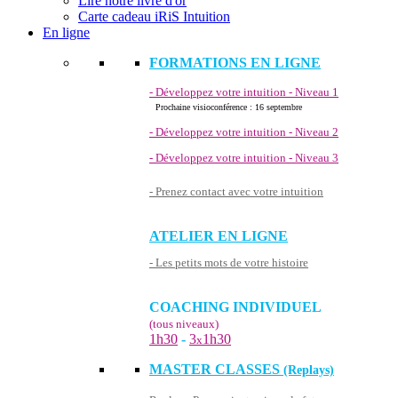
Lire notre livre d'or
Carte cadeau iRiS Intuition
En ligne
FORMATIONS EN LIGNE
- Développez votre intuition - Niveau 1
Prochaine visioconférence : 16 septembre
- Développez votre intuition - Niveau 2
- Développez votre intuition - Niveau 3
- Prenez contact avec votre intuition
ATELIER EN LIGNE
- Les petits mots de votre histoire
COACHING INDIVIDUEL
(tous niveaux)
1h30
-
3
1h30
x
MASTER CLASSES
(Replays)