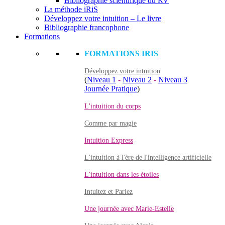
Bibliographie scientifique du RV
La méthode iRiS
Développez votre intuition – Le livre
Bibliographie francophone
Formations
FORMATIONS IRIS
Développez votre intuition
(
Niveau 1
-
Niveau 2
-
Niveau 3
Journée Pratique
)
L'intuition du corps
Comme par magie
Intuition Express
L'intuition à l'ère de l'intelligence artificielle
L'intuition dans les étoiles
Intuitez et Pariez
Une journée avec Marie-Estelle