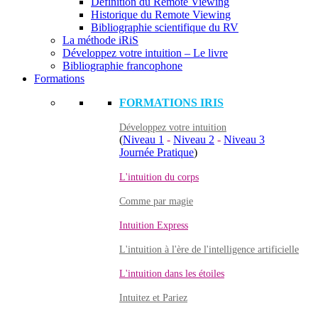
Définition du Remote Viewing
Historique du Remote Viewing
Bibliographie scientifique du RV
La méthode iRiS
Développez votre intuition – Le livre
Bibliographie francophone
Formations
FORMATIONS IRIS
Développez votre intuition
(
Niveau 1
-
Niveau 2
-
Niveau 3
Journée Pratique
)
L'intuition du corps
Comme par magie
Intuition Express
L'intuition à l'ère de l'intelligence artificielle
L'intuition dans les étoiles
Intuitez et Pariez