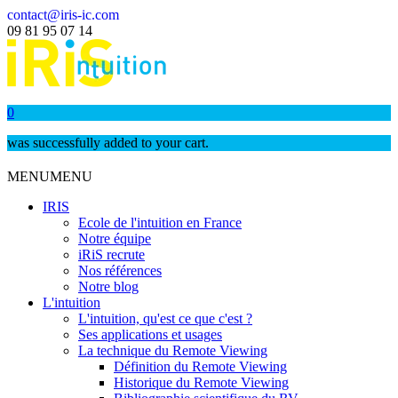
contact@iris-ic.com
09 81 95 07 14
0
was successfully added to your cart.
MENU
MENU
IRIS
Ecole de l'intuition en France
Notre équipe
iRiS recrute
Nos références
Notre blog
L'intuition
L'intuition, qu'est ce que c'est ?
Ses applications et usages
La technique du Remote Viewing
Définition du Remote Viewing
Historique du Remote Viewing