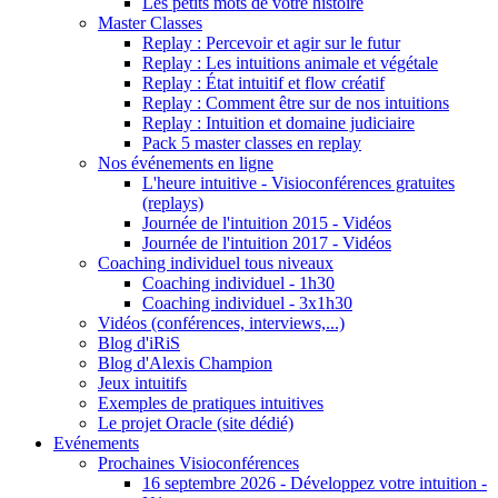
Les petits mots de votre histoire
Master Classes
Replay : Percevoir et agir sur le futur
Replay : Les intuitions animale et végétale
Replay : État intuitif et flow créatif
Replay : Comment être sur de nos intuitions
Replay : Intuition et domaine judiciaire
Pack 5 master classes en replay
Nos événements en ligne
L'heure intuitive - Visioconférences gratuites
(replays)
Journée de l'intuition 2015 - Vidéos
Journée de l'intuition 2017 - Vidéos
Coaching individuel tous niveaux
Coaching individuel - 1h30
Coaching individuel - 3x1h30
Vidéos (conférences, interviews,...)
Blog d'iRiS
Blog d'Alexis Champion
Jeux intuitifs
Exemples de pratiques intuitives
Le projet Oracle (site dédié)
Evénements
Prochaines Visioconférences
16 septembre 2026 - Développez votre intuition -