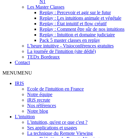
N1
Les Master Classes
Replay : Percevoir et agir sur le futur
Replay : Les intuitions animale et végétale
Replay : État intuitif et flow créatif
Replay : Comment être sûr de nos intuitions
Replay : Intuition et domaine judiciaire
Pack 5 master classes en replay
L'heure intuitive - Visioconférences gratuites
La journée de l'intuition (site dédié)
TEDx Bordeaux
Contact
MENU
MENU
IRIS
Ecole de l'intuition en France
Notre équipe
iRiS recrute
Nos références
Notre blog
L'intuition
L'intuition, qu'est ce que c'est ?
Ses applications et usages
La technique du Remote Viewing