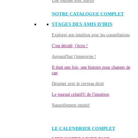
Une journée avec Alexis
NOTRE CATALOGUE COMPLET
STAGES DES AMIS D'IRIS
Explorer son intuition avec les constellations
C'est décidé, j'écris !
Aujourd'hui j'improvise !
Il était une fois, une histoire pour changer de
cap
Dessiner avec le cerveau droit
Le journal créatif© de l'intuition
Naturellement intuitif
LE CALENDRIER COMPLET