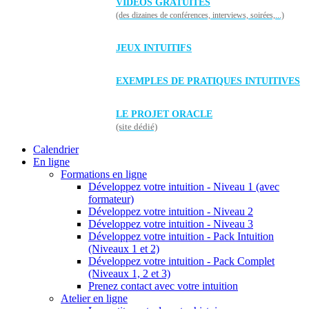
VIDÉOS GRATUITES
(des dizaines de conférences, interviews, soirées,...)
JEUX INTUITIFS
EXEMPLES DE PRATIQUES INTUITIVES
LE PROJET ORACLE
(site dédié)
Calendrier
En ligne
Formations en ligne
Développez votre intuition - Niveau 1 (avec
formateur)
Développez votre intuition - Niveau 2
Développez votre intuition - Niveau 3
Développez votre intuition - Pack Intuition
(Niveaux 1 et 2)
Développez votre intuition - Pack Complet
(Niveaux 1, 2 et 3)
Prenez contact avec votre intuition
Atelier en ligne