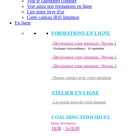
Voir le calendrier complet
Voir aussi nos formations en ligne
Lire notre livre d'or
Carte cadeau iRiS Intuition
En ligne
FORMATIONS EN LIGNE
- Développez votre intuition - Niveau 1
Prochaine visioconférence : 16 septembre
- Développez votre intuition - Niveau 2
- Développez votre intuition - Niveau 3
- Prenez contact avec votre intuition
ATELIER EN LIGNE
- Les petits mots de votre histoire
COACHING INDIVIDUEL
(tous niveaux)
1h30
-
3
1h30
x