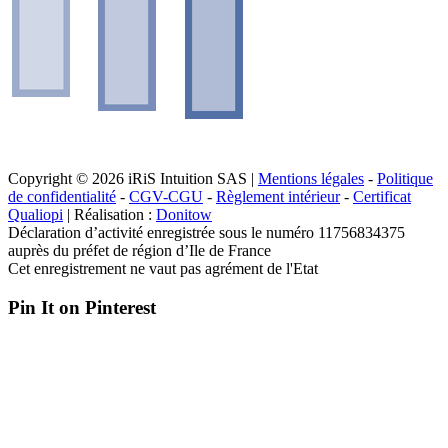
Copyright © 2026 iRiS Intuition SAS |
Mentions légales
-
Politique
de confidentialité
-
CGV-CGU
-
Règlement intérieur
-
Certificat
Qualiopi
| Réalisation :
Donitow
Déclaration d’activité enregistrée sous le numéro 11756834375
auprès du préfet de région d’Ile de France
Cet enregistrement ne vaut pas agrément de l'Etat
Pin It on Pinterest