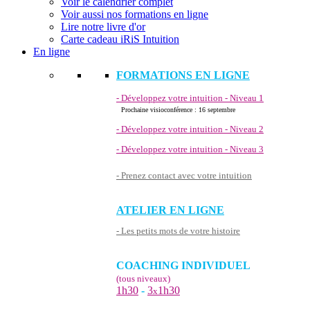
Voir le calendrier complet
Voir aussi nos formations en ligne
Lire notre livre d'or
Carte cadeau iRiS Intuition
En ligne
FORMATIONS EN LIGNE
- Développez votre intuition - Niveau 1
Prochaine visioconférence : 16 septembre
- Développez votre intuition - Niveau 2
- Développez votre intuition - Niveau 3
- Prenez contact avec votre intuition
ATELIER EN LIGNE
- Les petits mots de votre histoire
COACHING INDIVIDUEL
(tous niveaux)
1h30
-
3
1h30
x