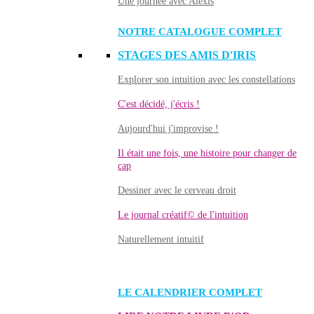
Une journée avec Alexis
NOTRE CATALOGUE COMPLET
STAGES DES AMIS D'IRIS
Explorer son intuition avec les constellations
C'est décidé, j'écris !
Aujourd'hui j'improvise !
Il était une fois, une histoire pour changer de
cap
Dessiner avec le cerveau droit
Le journal créatif© de l'intuition
Naturellement intuitif
LE CALENDRIER COMPLET