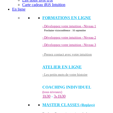
Lire notre livre d'or
Carte cadeau iRiS Intuition
En ligne
FORMATIONS EN LIGNE
- Développez votre intuition - Niveau 1
Prochaine visioconférence : 16 septembre
- Développez votre intuition - Niveau 2
- Développez votre intuition - Niveau 3
- Prenez contact avec votre intuition
ATELIER EN LIGNE
- Les petits mots de votre histoire
COACHING INDIVIDUEL
(tous niveaux)
1h30
-
3
1h30
x
MASTER CLASSES
(Replays)