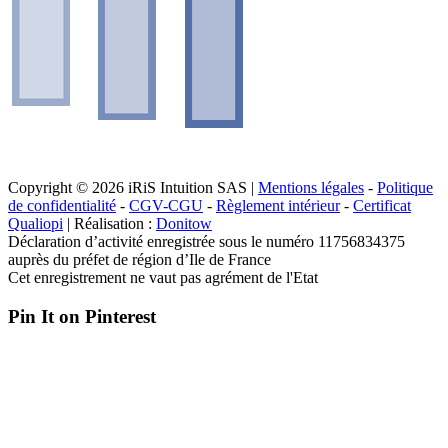
Copyright © 2026 iRiS Intuition SAS |
Mentions légales
-
Politique
de confidentialité
-
CGV-CGU
-
Règlement intérieur
-
Certificat
Qualiopi
| Réalisation :
Donitow
Déclaration d’activité enregistrée sous le numéro 11756834375
auprès du préfet de région d’Ile de France
Cet enregistrement ne vaut pas agrément de l'Etat
Pin It on Pinterest