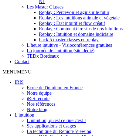
N1
Les Master Classes
Replay : Percevoir et agir sur le futur
Replay : Les intuitions animale et végétale
Replay : État intuitif et flow créatif
Replay : Comment être sûr de nos intuitions
Replay : Intuition et domaine judiciaire
Pack 5 master classes en replay
L'heure intuitive - Visioconférences gratuites
La journée de l'intuition (site dédié)
TEDx Bordeaux
Contact
MENU
MENU
IRIS
Ecole de l'intuition en France
Notre équipe
iRiS recrute
Nos références
Notre blog
L'intuition
L'intuition, qu'est ce que c'est ?
Ses applications et usages
La technique du Remote Viewing