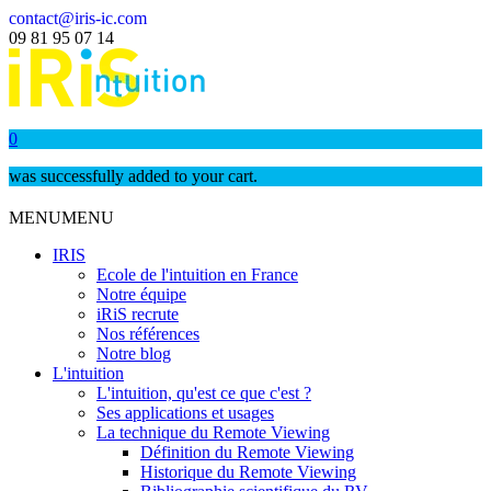
contact@iris-ic.com
09 81 95 07 14
0
was successfully added to your cart.
MENU
MENU
IRIS
Ecole de l'intuition en France
Notre équipe
iRiS recrute
Nos références
Notre blog
L'intuition
L'intuition, qu'est ce que c'est ?
Ses applications et usages
La technique du Remote Viewing
Définition du Remote Viewing
Historique du Remote Viewing