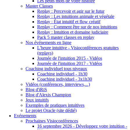
Les petits mots de votre histoire
Master Classes
Replay : Percevoir et agir sur le futur
Replay : Les intuitions animale et végétale
Replay : État intuitif et flow créatif
Replay : Comment être sur de nos intuitions
Replay : Intuition et domaine judiciaire
Pack 5 master classes en replay
Nos événements en ligne
L'heure intuitive - Visioconférences gratuites
(replays)
Journée de l'intuition 2015 - Vidéos
Journée de l'intuition 2017 - Vidéos
Coaching individuel tous niveaux
Coaching individuel - 1h30
Coaching individuel - 3x1h30
Vidéos (conférences, interviews,...)
Blog d'iRiS
Blog d'Alexis Champion
Jeux intuitifs
Exemples de pratiques intuitives
Le projet Oracle (site dédié)
Evénements
Prochaines Visioconférences
16 septembre 2026 - Développez votre intuition -