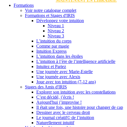
MAINTENANT EN LIBRAIRIE
Formations
Voir notre catalogue complet
Formations et Stages d'IRIS
Développez votre intuition
Niveau 1
Niveau 2
Niveau 3
L’intuition du corps
Comme par magie
Intuition Express
L’intuition dans les étoiles
L’intuition à l’ère de l’intelligence artificielle
Intuitez et Pariez
Une journée avec Marie-Estelle
Une journée avec Alexis
Joue avec ton intuition (7-12 ans)
Stages des Amis d'IRIS
Explorer son intuition avec les constellations
C’est décidé, j’écris !
Aujourd'hui j’improvise !
Il était une fois, une histoire pour changer de cap
Dessiner avec le cerveau droit
Le journal créatif© de l’intuition
Naturellement intuitif