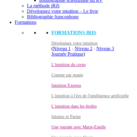
Bibliographie scientifique du RV
La méthode iRiS
Développez votre intuition – Le livre
Bibliographie francophone
Formations
FORMATIONS IRIS
Développez votre intuition
(
Niveau 1
-
Niveau 2
-
Niveau 3
Journée Pratique
)
L'intuition du corps
Comme par magie
Intuition Express
L'intuition à l'ère de l'intelligence artificielle
L'intuition dans les étoiles
Intuitez et Pariez
Une journée avec Marie-Estelle