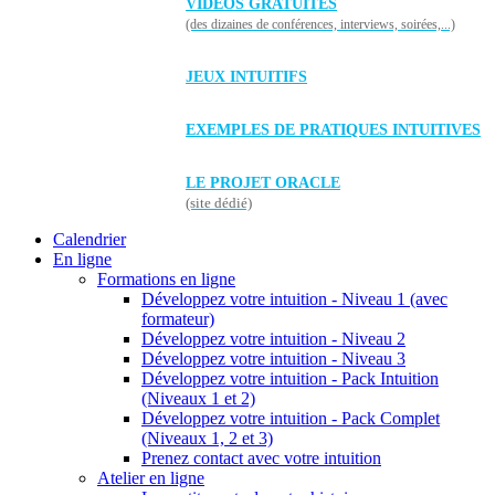
VIDÉOS GRATUITES
(des dizaines de conférences, interviews, soirées,...)
JEUX INTUITIFS
EXEMPLES DE PRATIQUES INTUITIVES
LE PROJET ORACLE
(site dédié)
Calendrier
En ligne
Formations en ligne
Développez votre intuition - Niveau 1 (avec
formateur)
Développez votre intuition - Niveau 2
Développez votre intuition - Niveau 3
Développez votre intuition - Pack Intuition
(Niveaux 1 et 2)
Développez votre intuition - Pack Complet
(Niveaux 1, 2 et 3)
Prenez contact avec votre intuition
Atelier en ligne