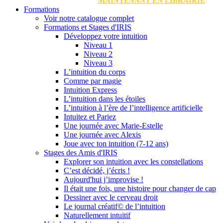
MAINTENANT EN LIBRAIRIE
Formations
Voir notre catalogue complet
Formations et Stages d'IRIS
Développez votre intuition
Niveau 1
Niveau 2
Niveau 3
L’intuition du corps
Comme par magie
Intuition Express
L’intuition dans les étoiles
L’intuition à l’ère de l’intelligence artificielle
Intuitez et Pariez
Une journée avec Marie-Estelle
Une journée avec Alexis
Joue avec ton intuition (7-12 ans)
Stages des Amis d'IRIS
Explorer son intuition avec les constellations
C’est décidé, j’écris !
Aujourd'hui j’improvise !
Il était une fois, une histoire pour changer de cap
Dessiner avec le cerveau droit
Le journal créatif© de l’intuition
Naturellement intuitif