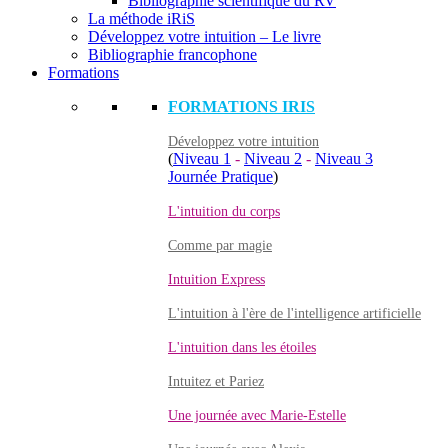
Bibliographie scientifique du RV
La méthode iRiS
Développez votre intuition – Le livre
Bibliographie francophone
Formations
FORMATIONS IRIS
Développez votre intuition
(
Niveau 1
-
Niveau 2
-
Niveau 3
Journée Pratique
)
L'intuition du corps
Comme par magie
Intuition Express
L'intuition à l'ère de l'intelligence artificielle
L'intuition dans les étoiles
Intuitez et Pariez
Une journée avec Marie-Estelle