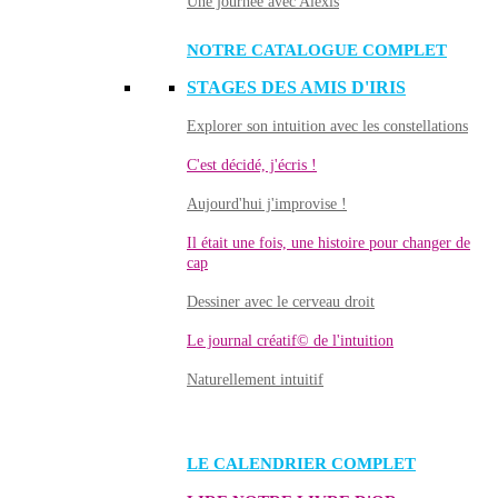
Une journée avec Alexis
NOTRE CATALOGUE COMPLET
STAGES DES AMIS D'IRIS
Explorer son intuition avec les constellations
C'est décidé, j'écris !
Aujourd'hui j'improvise !
Il était une fois, une histoire pour changer de
cap
Dessiner avec le cerveau droit
Le journal créatif© de l'intuition
Naturellement intuitif
LE CALENDRIER COMPLET