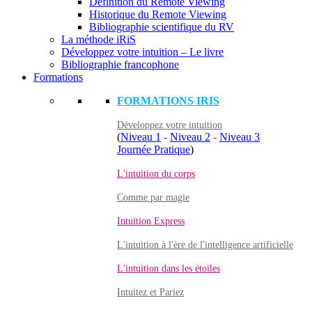
Définition du Remote Viewing
Historique du Remote Viewing
Bibliographie scientifique du RV
La méthode iRiS
Développez votre intuition – Le livre
Bibliographie francophone
Formations
FORMATIONS IRIS
Développez votre intuition
(
Niveau 1
-
Niveau 2
-
Niveau 3
Journée Pratique
)
L'intuition du corps
Comme par magie
Intuition Express
L'intuition à l'ère de l'intelligence artificielle
L'intuition dans les étoiles
Intuitez et Pariez