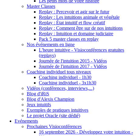
Les petits mots de votre histoire
Master Classes
Replay : Percevoir et agir sur le futur
Replay : Les intuitions animale et végétale
Replay : État intuitif et flow créatif
Replay : Comment être sur de nos intuitions
Replay : Intuition et domaine judiciaire
Pack 5 master classes en replay
Nos événements en ligne
L'heure intuitive - Visioconférences gratuites
(replays)
Journée de l'intuition 2015 - Vidéos
Journée de l'intuition 2017 - Vidéos
Coaching individuel tous niveaux
Coaching individuel - 1h30
Coaching individuel - 3x1h30
Vidéos (conférences, interviews,...)
Blog d'iRiS
Blog d'Alexis Champion
Jeux intuitifs
Exemples de pratiques intuitives
Le projet Oracle (site dédié)
Evénements
Prochaines Visioconférences
16 septembre 2026 - Développez votre intuition -