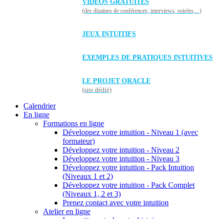
VIDÉOS GRATUITES
(des dizaines de conférences, interviews, soirées,...)
JEUX INTUITIFS
EXEMPLES DE PRATIQUES INTUITIVES
LE PROJET ORACLE
(site dédié)
Calendrier
En ligne
Formations en ligne
Développez votre intuition - Niveau 1 (avec
formateur)
Développez votre intuition - Niveau 2
Développez votre intuition - Niveau 3
Développez votre intuition - Pack Intuition
(Niveaux 1 et 2)
Développez votre intuition - Pack Complet
(Niveaux 1, 2 et 3)
Prenez contact avec votre intuition
Atelier en ligne