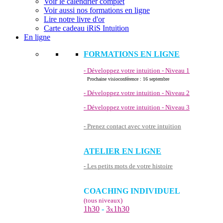
Voir le calendrier complet
Voir aussi nos formations en ligne
Lire notre livre d'or
Carte cadeau iRiS Intuition
En ligne
FORMATIONS EN LIGNE
- Développez votre intuition - Niveau 1
Prochaine visioconférence : 16 septembre
- Développez votre intuition - Niveau 2
- Développez votre intuition - Niveau 3
- Prenez contact avec votre intuition
ATELIER EN LIGNE
- Les petits mots de votre histoire
COACHING INDIVIDUEL
(tous niveaux)
1h30
-
3
1h30
x