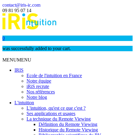
contact@iris-ic.com
09 81 95 07 14
0
was successfully added to your cart.
MENU
MENU
IRIS
Ecole de l'intuition en France
Notre équipe
iRiS recrute
Nos références
Notre blog
L'intuition
L'intuition, qu'est ce que c'est ?
Ses applications et usages
La technique du Remote Viewing
Définition du Remote Viewing
Historique du Remote Viewing