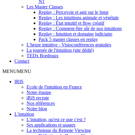
N1
Les Master Classes
Replay : Percevoir et agir sur le futur
Replay : Les intuitions animale et végétale
Replay : État intuitif et flow créatif
Replay : Comment être sûr de nos intuitions
Replay : Intuition et domaine judiciaire
Pack 5 master classes en replay
L'heure intuitive - Visioconférences gratuites
La journée de l'intuition (site dédié)
TEDx Bordeaux
Contact
MENU
MENU
IRIS
Ecole de l'intuition en France
Notre équipe
iRiS recrute
Nos références
Notre blog
L'intuition
L'intuition, qu'est ce que c'est ?
Ses applications et usages
La technique du Remote Viewing