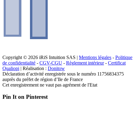
Copyright © 2026 iRiS Intuition SAS |
Mentions légales
-
Politique
de confidentialité
-
CGV-CGU
-
Règlement intérieur
-
Certificat
Qualiopi
| Réalisation :
Donitow
Déclaration d’activité enregistrée sous le numéro 11756834375
auprès du préfet de région d’Ile de France
Cet enregistrement ne vaut pas agrément de l'Etat
Pin It on Pinterest