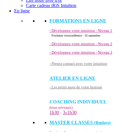
Lire notre livre d'or
Carte cadeau iRiS Intuition
En ligne
FORMATIONS EN LIGNE
- Développez votre intuition - Niveau 1
Prochaine visioconférence : 16 septembre
- Développez votre intuition - Niveau 2
- Développez votre intuition - Niveau 3
- Prenez contact avec votre intuition
ATELIER EN LIGNE
- Les petits mots de votre histoire
COACHING INDIVIDUEL
(tous niveaux)
1h30
-
3
1h30
x
MASTER CLASSES
(Replays)