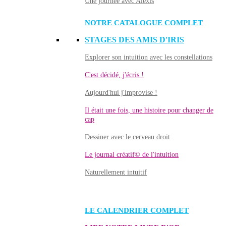
Une journée avec Alexis
NOTRE CATALOGUE COMPLET
STAGES DES AMIS D'IRIS
Explorer son intuition avec les constellations
C'est décidé, j'écris !
Aujourd'hui j'improvise !
Il était une fois, une histoire pour changer de
cap
Dessiner avec le cerveau droit
Le journal créatif© de l'intuition
Naturellement intuitif
LE CALENDRIER COMPLET