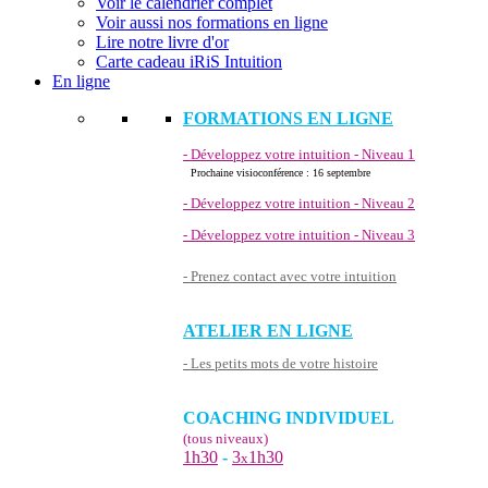
Voir le calendrier complet
Voir aussi nos formations en ligne
Lire notre livre d'or
Carte cadeau iRiS Intuition
En ligne
FORMATIONS EN LIGNE
- Développez votre intuition - Niveau 1
Prochaine visioconférence : 16 septembre
- Développez votre intuition - Niveau 2
- Développez votre intuition - Niveau 3
- Prenez contact avec votre intuition
ATELIER EN LIGNE
- Les petits mots de votre histoire
COACHING INDIVIDUEL
(tous niveaux)
1h30
-
3
1h30
x