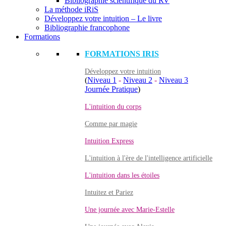
Bibliographie scientifique du RV
La méthode iRiS
Développez votre intuition – Le livre
Bibliographie francophone
Formations
FORMATIONS IRIS
Développez votre intuition
(
Niveau 1
-
Niveau 2
-
Niveau 3
Journée Pratique
)
L'intuition du corps
Comme par magie
Intuition Express
L'intuition à l'ère de l'intelligence artificielle
L'intuition dans les étoiles
Intuitez et Pariez
Une journée avec Marie-Estelle