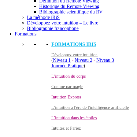
Définition du Remote Viewing
Historique du Remote Viewing
Bibliographie scientifique du RV
La méthode iRiS
Développez votre intuition – Le livre
Bibliographie francophone
Formations
FORMATIONS IRIS
Développez votre intuition
(
Niveau 1
-
Niveau 2
-
Niveau 3
Journée Pratique
)
L'intuition du corps
Comme par magie
Intuition Express
L'intuition à l'ère de l'intelligence artificielle
L'intuition dans les étoiles
Intuitez et Pariez