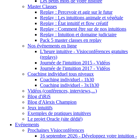
Les petits mots de votre histoire
Master Classes
Replay : Percevoir et agir sur le futur
Replay : Les intuitions animale et végétale
Replay : État intuitif et flow créatif
Replay : Comment être sur de nos intuitions
Replay : Intuition et domaine judiciaire
Pack 5 master classes en replay
Nos événements en ligne
L'heure intuitive - Visioconférences gratuites
(replays)
Journée de l'intuition 2015 - Vidéos
Journée de l'intuition 2017 - Vidéos
Coaching individuel tous niveaux
Coaching individuel - 1h30
Coaching individuel - 3x1h30
Vidéos (conférences, interviews,...)
Blog d'iRiS
Blog d'Alexis Champion
Jeux intuitifs
Exemples de pratiques intuitives
Le projet Oracle (site dédié)
Evénements
Prochaines Visioconférences
16 septembre 2026 - Développez votre intuition -