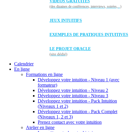
VIDÉOS GRATUITES
(des dizaines de conférences, interviews, soirées,...)
JEUX INTUITIFS
EXEMPLES DE PRATIQUES INTUITIVES
LE PROJET ORACLE
(site dédié)
Calendrier
En ligne
Formations en ligne
Développez votre intuition - Niveau 1 (avec
formateur)
Développez votre intuition - Niveau 2
Développez votre intuition - Niveau 3
Développez votre intuition - Pack Intuition
(Niveaux 1 et 2)
Développez votre intuition - Pack Complet
(Niveaux 1, 2 et 3)
Prenez contact avec votre intuition
Atelier en ligne