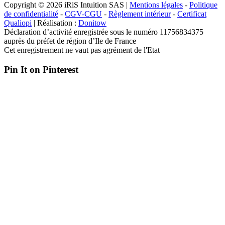
Copyright © 2026 iRiS Intuition SAS |
Mentions légales
-
Politique
de confidentialité
-
CGV-CGU
-
Règlement intérieur
-
Certificat
Qualiopi
| Réalisation :
Donitow
Déclaration d’activité enregistrée sous le numéro 11756834375
auprès du préfet de région d’Ile de France
Cet enregistrement ne vaut pas agrément de l'Etat
Pin It on Pinterest