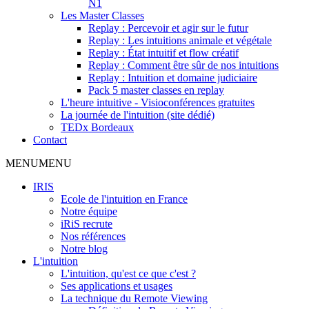
N1
Les Master Classes
Replay : Percevoir et agir sur le futur
Replay : Les intuitions animale et végétale
Replay : État intuitif et flow créatif
Replay : Comment être sûr de nos intuitions
Replay : Intuition et domaine judiciaire
Pack 5 master classes en replay
L'heure intuitive - Visioconférences gratuites
La journée de l'intuition (site dédié)
TEDx Bordeaux
Contact
MENU
MENU
IRIS
Ecole de l'intuition en France
Notre équipe
iRiS recrute
Nos références
Notre blog
L'intuition
L'intuition, qu'est ce que c'est ?
Ses applications et usages
La technique du Remote Viewing