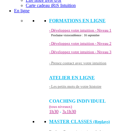
Lire notre livre d'or
Carte cadeau iRiS Intuition
En ligne
FORMATIONS EN LIGNE
- Développez votre intuition - Niveau 1
Prochaine visioconférence : 16 septembre
- Développez votre intuition - Niveau 2
- Développez votre intuition - Niveau 3
- Prenez contact avec votre intuition
ATELIER EN LIGNE
- Les petits mots de votre histoire
COACHING INDIVIDUEL
(tous niveaux)
1h30
-
3
1h30
x
MASTER CLASSES
(Replays)