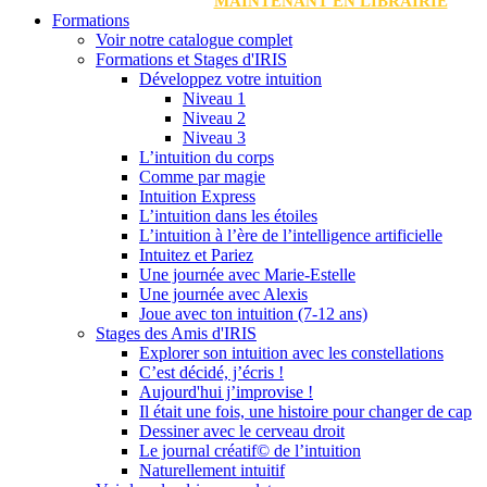
MAINTENANT EN LIBRAIRIE
Formations
Voir notre catalogue complet
Formations et Stages d'IRIS
Développez votre intuition
Niveau 1
Niveau 2
Niveau 3
L’intuition du corps
Comme par magie
Intuition Express
L’intuition dans les étoiles
L’intuition à l’ère de l’intelligence artificielle
Intuitez et Pariez
Une journée avec Marie-Estelle
Une journée avec Alexis
Joue avec ton intuition (7-12 ans)
Stages des Amis d'IRIS
Explorer son intuition avec les constellations
C’est décidé, j’écris !
Aujourd'hui j’improvise !
Il était une fois, une histoire pour changer de cap
Dessiner avec le cerveau droit
Le journal créatif© de l’intuition
Naturellement intuitif