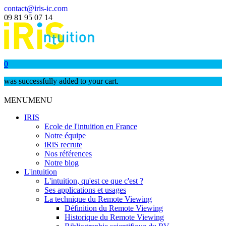
contact@iris-ic.com
09 81 95 07 14
0
was successfully added to your cart.
MENU
MENU
IRIS
Ecole de l'intuition en France
Notre équipe
iRiS recrute
Nos références
Notre blog
L'intuition
L'intuition, qu'est ce que c'est ?
Ses applications et usages
La technique du Remote Viewing
Définition du Remote Viewing
Historique du Remote Viewing