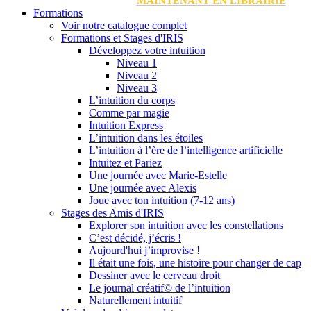
MAINTENANT EN LIBRAIRIE
Formations
Voir notre catalogue complet
Formations et Stages d'IRIS
Développez votre intuition
Niveau 1
Niveau 2
Niveau 3
L’intuition du corps
Comme par magie
Intuition Express
L’intuition dans les étoiles
L’intuition à l’ère de l’intelligence artificielle
Intuitez et Pariez
Une journée avec Marie-Estelle
Une journée avec Alexis
Joue avec ton intuition (7-12 ans)
Stages des Amis d'IRIS
Explorer son intuition avec les constellations
C’est décidé, j’écris !
Aujourd'hui j’improvise !
Il était une fois, une histoire pour changer de cap
Dessiner avec le cerveau droit
Le journal créatif© de l’intuition
Naturellement intuitif