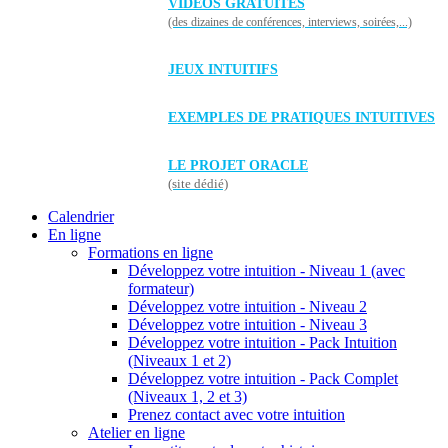
VIDÉOS GRATUITES
(des dizaines de conférences, interviews, soirées,...)
JEUX INTUITIFS
EXEMPLES DE PRATIQUES INTUITIVES
LE PROJET ORACLE
(site dédié)
Calendrier
En ligne
Formations en ligne
Développez votre intuition - Niveau 1 (avec
formateur)
Développez votre intuition - Niveau 2
Développez votre intuition - Niveau 3
Développez votre intuition - Pack Intuition
(Niveaux 1 et 2)
Développez votre intuition - Pack Complet
(Niveaux 1, 2 et 3)
Prenez contact avec votre intuition
Atelier en ligne