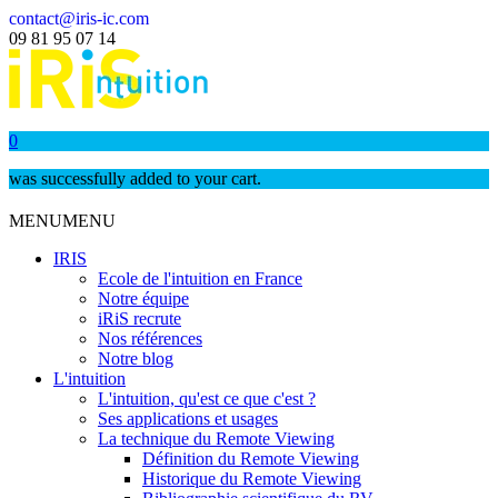
contact@iris-ic.com
09 81 95 07 14
0
was successfully added to your cart.
MENU
MENU
IRIS
Ecole de l'intuition en France
Notre équipe
iRiS recrute
Nos références
Notre blog
L'intuition
L'intuition, qu'est ce que c'est ?
Ses applications et usages
La technique du Remote Viewing
Définition du Remote Viewing
Historique du Remote Viewing