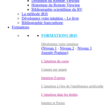
Définition du Remote Viewing
Historique du Remote Viewing
Bibliographie scientifique du RV
La méthode iRiS
Développez votre intuition – Le livre
Bibliographie francophone
Formations
FORMATIONS IRIS
Développez votre intuition
(
Niveau 1
-
Niveau 2
-
Niveau 3
Journée Pratique
)
L'intuition du corps
Comme par magie
Intuition Express
L'intuition à l'ère de l'intelligence artificielle
L'intuition dans les étoiles
Intuitez et Pariez