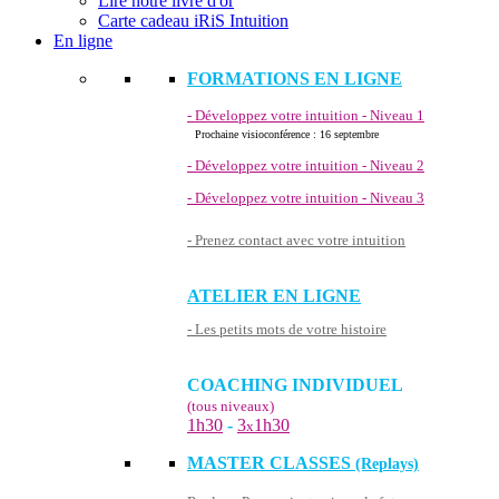
Lire notre livre d'or
Carte cadeau iRiS Intuition
En ligne
FORMATIONS EN LIGNE
- Développez votre intuition - Niveau 1
Prochaine visioconférence : 16 septembre
- Développez votre intuition - Niveau 2
- Développez votre intuition - Niveau 3
- Prenez contact avec votre intuition
ATELIER EN LIGNE
- Les petits mots de votre histoire
COACHING INDIVIDUEL
(tous niveaux)
1h30
-
3
1h30
x
MASTER CLASSES
(Replays)