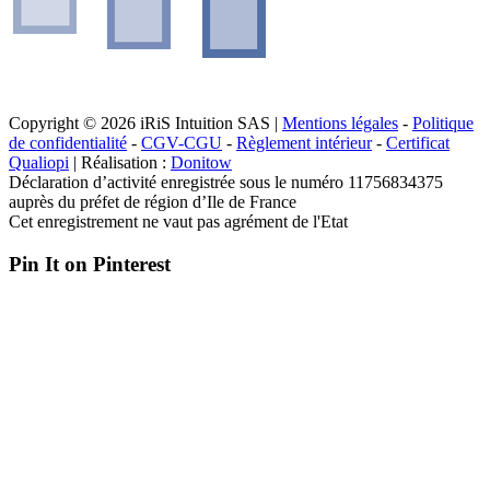
Copyright © 2026 iRiS Intuition SAS |
Mentions légales
-
Politique
de confidentialité
-
CGV-CGU
-
Règlement intérieur
-
Certificat
Qualiopi
| Réalisation :
Donitow
Déclaration d’activité enregistrée sous le numéro 11756834375
auprès du préfet de région d’Ile de France
Cet enregistrement ne vaut pas agrément de l'Etat
Pin It on Pinterest