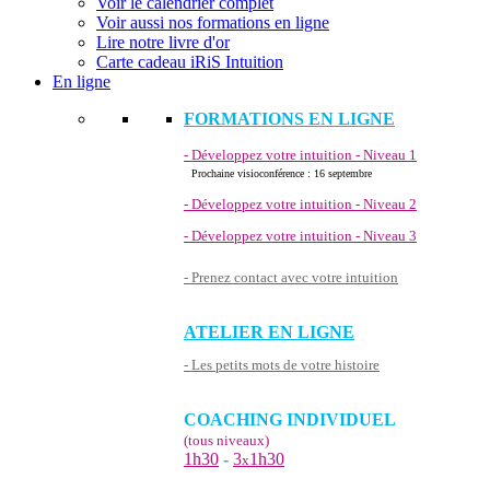
Voir le calendrier complet
Voir aussi nos formations en ligne
Lire notre livre d'or
Carte cadeau iRiS Intuition
En ligne
FORMATIONS EN LIGNE
- Développez votre intuition - Niveau 1
Prochaine visioconférence : 16 septembre
- Développez votre intuition - Niveau 2
- Développez votre intuition - Niveau 3
- Prenez contact avec votre intuition
ATELIER EN LIGNE
- Les petits mots de votre histoire
COACHING INDIVIDUEL
(tous niveaux)
1h30
-
3
1h30
x