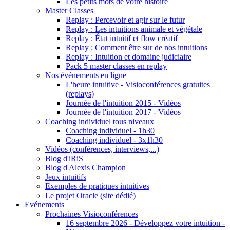
Les petits mots de votre histoire
Master Classes
Replay : Percevoir et agir sur le futur
Replay : Les intuitions animale et végétale
Replay : État intuitif et flow créatif
Replay : Comment être sur de nos intuitions
Replay : Intuition et domaine judiciaire
Pack 5 master classes en replay
Nos événements en ligne
L'heure intuitive - Visioconférences gratuites
(replays)
Journée de l'intuition 2015 - Vidéos
Journée de l'intuition 2017 - Vidéos
Coaching individuel tous niveaux
Coaching individuel - 1h30
Coaching individuel - 3x1h30
Vidéos (conférences, interviews,...)
Blog d'iRiS
Blog d'Alexis Champion
Jeux intuitifs
Exemples de pratiques intuitives
Le projet Oracle (site dédié)
Evénements
Prochaines Visioconférences
16 septembre 2026 - Développez votre intuition -