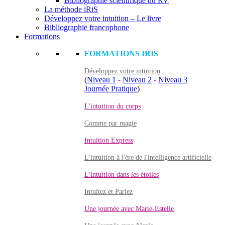
Bibliographie scientifique du RV
La méthode iRiS
Développez votre intuition – Le livre
Bibliographie francophone
Formations
FORMATIONS IRIS
Développez votre intuition
(
Niveau 1
-
Niveau 2
-
Niveau 3
Journée Pratique
)
L'intuition du corps
Comme par magie
Intuition Express
L'intuition à l'ère de l'intelligence artificielle
L'intuition dans les étoiles
Intuitez et Pariez
Une journée avec Marie-Estelle