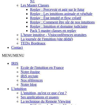
N1
Les Master Classes
Replay : Percevoir et agir sur le futur
Replay : Les intuitions animale et végétale
Replay : État intuitif et flow créatif
Replay : Comment être sûr de nos intuitions
Replay : Intuition et domaine judiciaire
Pack 5 master classes en replay
L'heure intuitive - Visioconférences gratuites
La journée de l'intuition (site dédié)
TEDx Bordeaux
Contact
MENU
MENU
IRIS
Ecole de l'intuition en France
Notre équipe
iRiS recrute
Nos références
Notre blog
L'intuition
L'intuition, qu'est ce que c'est ?
Ses applications et usages
La technique du Remote Viewing