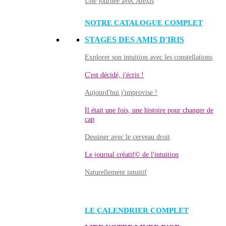
Une journée avec Alexis
NOTRE CATALOGUE COMPLET
STAGES DES AMIS D'IRIS
Explorer son intuition avec les constellations
C'est décidé, j'écris !
Aujourd'hui j'improvise !
Il était une fois, une histoire pour changer de
cap
Dessiner avec le cerveau droit
Le journal créatif© de l'intuition
Naturellement intuitif
LE CALENDRIER COMPLET