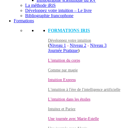
Bibliographie scientifique du RV
La méthode iRiS
Développez votre intuition – Le livre
Bibliographie francophone
Formations
FORMATIONS IRIS
Développez votre intuition
(
Niveau 1
-
Niveau 2
-
Niveau 3
Journée Pratique
)
L'intuition du corps
Comme par magie
Intuition Express
L'intuition à l'ère de l'intelligence artificielle
L'intuition dans les étoiles
Intuitez et Pariez
Une journée avec Marie-Estelle