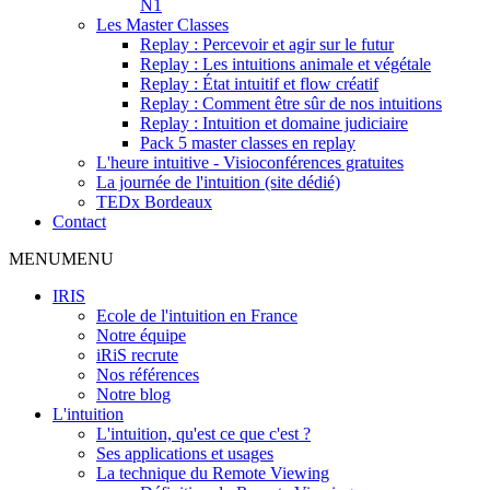
N1
Les Master Classes
Replay : Percevoir et agir sur le futur
Replay : Les intuitions animale et végétale
Replay : État intuitif et flow créatif
Replay : Comment être sûr de nos intuitions
Replay : Intuition et domaine judiciaire
Pack 5 master classes en replay
L'heure intuitive - Visioconférences gratuites
La journée de l'intuition (site dédié)
TEDx Bordeaux
Contact
MENU
MENU
IRIS
Ecole de l'intuition en France
Notre équipe
iRiS recrute
Nos références
Notre blog
L'intuition
L'intuition, qu'est ce que c'est ?
Ses applications et usages
La technique du Remote Viewing