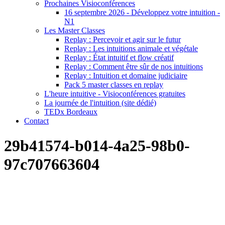
Prochaines Visioconférences
16 septembre 2026 - Développez votre intuition -
N1
Les Master Classes
Replay : Percevoir et agir sur le futur
Replay : Les intuitions animale et végétale
Replay : État intuitif et flow créatif
Replay : Comment être sûr de nos intuitions
Replay : Intuition et domaine judiciaire
Pack 5 master classes en replay
L'heure intuitive - Visioconférences gratuites
La journée de l'intuition (site dédié)
TEDx Bordeaux
Contact
29b41574-b014-4a25-98b0-
97c707663604