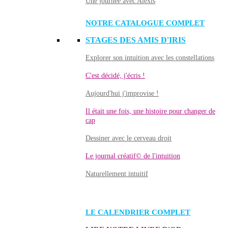
Une journée avec Alexis
NOTRE CATALOGUE COMPLET
STAGES DES AMIS D'IRIS
Explorer son intuition avec les constellations
C'est décidé, j'écris !
Aujourd'hui j'improvise !
Il était une fois, une histoire pour changer de
cap
Dessiner avec le cerveau droit
Le journal créatif© de l'intuition
Naturellement intuitif
LE CALENDRIER COMPLET