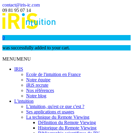
contact@iris-ic.com
09 81 95 07 14
0
was successfully added to your cart.
MENU
MENU
IRIS
Ecole de l'intuition en France
Notre équipe
iRiS recrute
Nos références
Notre blog
L'intuition
L'intuition, qu'est ce que c'est ?
Ses applications et usages
La technique du Remote Viewing
Définition du Remote Viewing
Historique du Remote Viewing