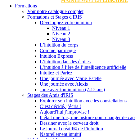
MAINTENANT EN LIBRAIRIE
Formations
Voir notre catalogue complet
Formations et Stages d'IRIS
Développez votre intuition
Niveau 1
Niveau 2
Niveau 3
L’intuition du corps
Comme par magie
Intuition Express
L’intuition dans les étoiles
L’intuition à l’ère de l’intelligence artificielle
Intuitez et Pariez
Une journée avec Marie-Estelle
Une journée avec Alexis
Joue avec ton intuition (7-12 ans)
Stages des Amis d'IRIS
Explorer son intuition avec les constellations
C’est décidé, j’écris !
Aujourd'hui j’improvise !
Il était une fois, une histoire pour changer de cap
Dessiner avec le cerveau droit
Le journal créatif© de l’intuition
Naturellement intuitif