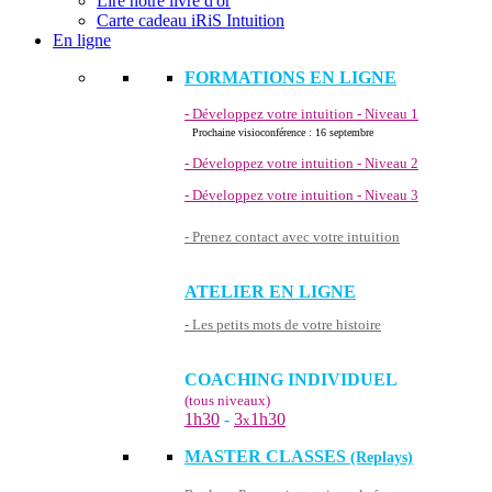
Lire notre livre d'or
Carte cadeau iRiS Intuition
En ligne
FORMATIONS EN LIGNE
- Développez votre intuition - Niveau 1
Prochaine visioconférence : 16 septembre
- Développez votre intuition - Niveau 2
- Développez votre intuition - Niveau 3
- Prenez contact avec votre intuition
ATELIER EN LIGNE
- Les petits mots de votre histoire
COACHING INDIVIDUEL
(tous niveaux)
1h30
-
3
1h30
x
MASTER CLASSES
(Replays)