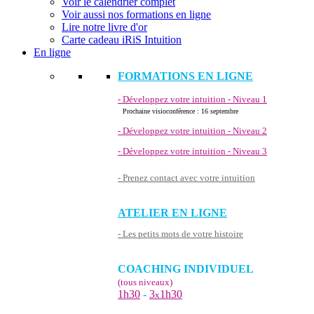
Voir le calendrier complet
Voir aussi nos formations en ligne
Lire notre livre d'or
Carte cadeau iRiS Intuition
En ligne
FORMATIONS EN LIGNE
- Développez votre intuition - Niveau 1
Prochaine visioconférence : 16 septembre
- Développez votre intuition - Niveau 2
- Développez votre intuition - Niveau 3
- Prenez contact avec votre intuition
ATELIER EN LIGNE
- Les petits mots de votre histoire
COACHING INDIVIDUEL
(tous niveaux)
1h30
-
3
1h30
x