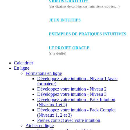
VIDÉOS GRATUITES
(des dizaines de conférences, interviews, soirées,...)
JEUX INTUITIFS
EXEMPLES DE PRATIQUES INTUITIVES
LE PROJET ORACLE
(site dédié)
Calendrier
En ligne
Formations en ligne
Développez votre intuition - Niveau 1 (avec
formateur)
Développez votre intuition - Niveau 2
Développez votre intuition - Niveau 3
Développez votre intuition - Pack Intuition
(Niveaux 1 et 2)
Développez votre intuition - Pack Complet
(Niveaux 1, 2 et 3)
Prenez contact avec votre intuition
Atelier en ligne