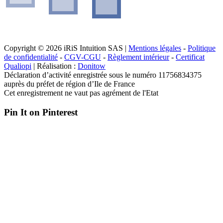
Copyright © 2026 iRiS Intuition SAS |
Mentions légales
-
Politique
de confidentialité
-
CGV-CGU
-
Règlement intérieur
-
Certificat
Qualiopi
| Réalisation :
Donitow
Déclaration d’activité enregistrée sous le numéro 11756834375
auprès du préfet de région d’Ile de France
Cet enregistrement ne vaut pas agrément de l'Etat
Pin It on Pinterest