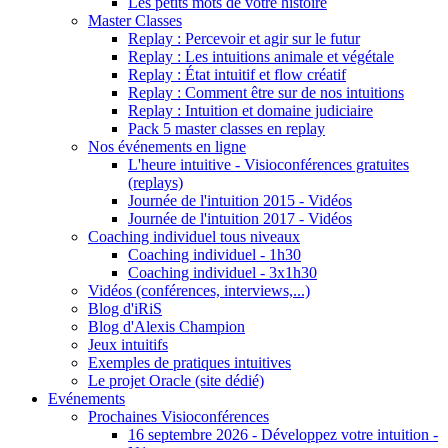
Les petits mots de votre histoire
Master Classes
Replay : Percevoir et agir sur le futur
Replay : Les intuitions animale et végétale
Replay : État intuitif et flow créatif
Replay : Comment être sur de nos intuitions
Replay : Intuition et domaine judiciaire
Pack 5 master classes en replay
Nos événements en ligne
L'heure intuitive - Visioconférences gratuites
(replays)
Journée de l'intuition 2015 - Vidéos
Journée de l'intuition 2017 - Vidéos
Coaching individuel tous niveaux
Coaching individuel - 1h30
Coaching individuel - 3x1h30
Vidéos (conférences, interviews,...)
Blog d'iRiS
Blog d'Alexis Champion
Jeux intuitifs
Exemples de pratiques intuitives
Le projet Oracle (site dédié)
Evénements
Prochaines Visioconférences
16 septembre 2026 - Développez votre intuition -