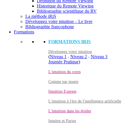
Définition du Remote Viewing
Historique du Remote Viewing
Bibliographie scientifique du RV
La méthode iRiS
Développez votre intuition – Le livre
Bibliographie francophone
Formations
FORMATIONS IRIS
Développez votre intuition
(
Niveau 1
-
Niveau 2
-
Niveau 3
Journée Pratique
)
L'intuition du corps
Comme par magie
Intuition Express
L'intuition à l'ère de l'intelligence artificielle
L'intuition dans les étoiles
Intuitez et Pariez