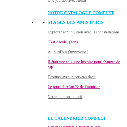
Une journée avec Alexis
NOTRE CATALOGUE COMPLET
STAGES DES AMIS D'IRIS
Explorer son intuition avec les constellations
C'est décidé, j'écris !
Aujourd'hui j'improvise !
Il était une fois, une histoire pour changer de
cap
Dessiner avec le cerveau droit
Le journal créatif© de l'intuition
Naturellement intuitif
LE CALENDRIER COMPLET