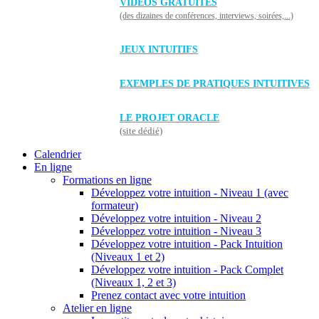
VIDÉOS GRATUITES
(des dizaines de conférences, interviews, soirées,...)
JEUX INTUITIFS
EXEMPLES DE PRATIQUES INTUITIVES
LE PROJET ORACLE
(site dédié)
Calendrier
En ligne
Formations en ligne
Développez votre intuition - Niveau 1 (avec
formateur)
Développez votre intuition - Niveau 2
Développez votre intuition - Niveau 3
Développez votre intuition - Pack Intuition
(Niveaux 1 et 2)
Développez votre intuition - Pack Complet
(Niveaux 1, 2 et 3)
Prenez contact avec votre intuition
Atelier en ligne