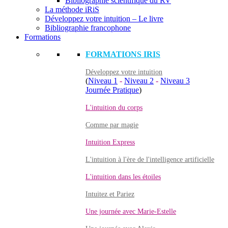
Bibliographie scientifique du RV
La méthode iRiS
Développez votre intuition – Le livre
Bibliographie francophone
Formations
FORMATIONS IRIS
Développez votre intuition
(
Niveau 1
-
Niveau 2
-
Niveau 3
Journée Pratique
)
L'intuition du corps
Comme par magie
Intuition Express
L'intuition à l'ère de l'intelligence artificielle
L'intuition dans les étoiles
Intuitez et Pariez
Une journée avec Marie-Estelle