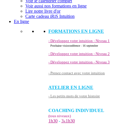
Voir le calendrier complet
Voir aussi nos formations en ligne
Lire notre livre d'or
Carte cadeau iRiS Intuition
En ligne
FORMATIONS EN LIGNE
- Développez votre intuition - Niveau 1
Prochaine visioconférence : 16 septembre
- Développez votre intuition - Niveau 2
- Développez votre intuition - Niveau 3
- Prenez contact avec votre intuition
ATELIER EN LIGNE
- Les petits mots de votre histoire
COACHING INDIVIDUEL
(tous niveaux)
1h30
-
3
1h30
x