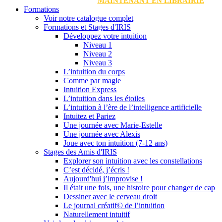
MAINTENANT EN LIBRAIRIE
Formations
Voir notre catalogue complet
Formations et Stages d'IRIS
Développez votre intuition
Niveau 1
Niveau 2
Niveau 3
L’intuition du corps
Comme par magie
Intuition Express
L’intuition dans les étoiles
L’intuition à l’ère de l’intelligence artificielle
Intuitez et Pariez
Une journée avec Marie-Estelle
Une journée avec Alexis
Joue avec ton intuition (7-12 ans)
Stages des Amis d'IRIS
Explorer son intuition avec les constellations
C’est décidé, j’écris !
Aujourd'hui j’improvise !
Il était une fois, une histoire pour changer de cap
Dessiner avec le cerveau droit
Le journal créatif© de l’intuition
Naturellement intuitif