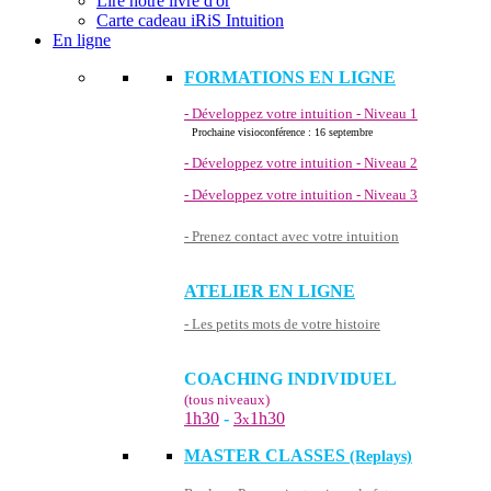
Lire notre livre d'or
Carte cadeau iRiS Intuition
En ligne
FORMATIONS EN LIGNE
- Développez votre intuition - Niveau 1
Prochaine visioconférence : 16 septembre
- Développez votre intuition - Niveau 2
- Développez votre intuition - Niveau 3
- Prenez contact avec votre intuition
ATELIER EN LIGNE
- Les petits mots de votre histoire
COACHING INDIVIDUEL
(tous niveaux)
1h30
-
3
1h30
x
MASTER CLASSES
(Replays)