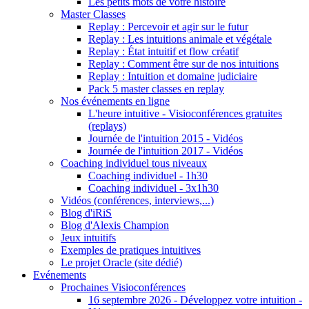
Les petits mots de votre histoire
Master Classes
Replay : Percevoir et agir sur le futur
Replay : Les intuitions animale et végétale
Replay : État intuitif et flow créatif
Replay : Comment être sur de nos intuitions
Replay : Intuition et domaine judiciaire
Pack 5 master classes en replay
Nos événements en ligne
L'heure intuitive - Visioconférences gratuites
(replays)
Journée de l'intuition 2015 - Vidéos
Journée de l'intuition 2017 - Vidéos
Coaching individuel tous niveaux
Coaching individuel - 1h30
Coaching individuel - 3x1h30
Vidéos (conférences, interviews,...)
Blog d'iRiS
Blog d'Alexis Champion
Jeux intuitifs
Exemples de pratiques intuitives
Le projet Oracle (site dédié)
Evénements
Prochaines Visioconférences
16 septembre 2026 - Développez votre intuition -