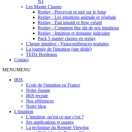
N1
Les Master Classes
Replay : Percevoir et agir sur le futur
Replay : Les intuitions animale et végétale
Replay : État intuitif et flow créatif
Replay : Comment être sûr de nos intuitions
Replay : Intuition et domaine judiciaire
Pack 5 master classes en replay
L'heure intuitive - Visioconférences gratuites
La journée de l'intuition (site dédié)
TEDx Bordeaux
Contact
MENU
MENU
IRIS
Ecole de l'intuition en France
Notre équipe
iRiS recrute
Nos références
Notre blog
L'intuition
L'intuition, qu'est ce que c'est ?
Ses applications et usages
La technique du Remote Viewing