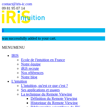
contact@iris-ic.com
09 81 95 07 14
0
was successfully added to your cart.
MENU
MENU
IRIS
Ecole de l'intuition en France
Notre équipe
iRiS recrute
Nos références
Notre blog
L'intuition
L'intuition, qu'est ce que c'est ?
Ses applications et usages
La technique du Remote Viewing
Définition du Remote Viewing
Historique du Remote Viewing