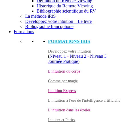
Définition du Remote Viewing
Historique du Remote Viewing
Bibliographie scientifique du RV
La méthode iRiS
Développez votre intuition – Le livre
Bibliographie francophone
Formations
FORMATIONS IRIS
Développez votre intuition
(
Niveau 1
-
Niveau 2
-
Niveau 3
Journée Pratique
)
L'intuition du corps
Comme par magie
Intuition Express
L'intuition à l'ère de l'intelligence artificielle
L'intuition dans les étoiles
Intuitez et Pariez