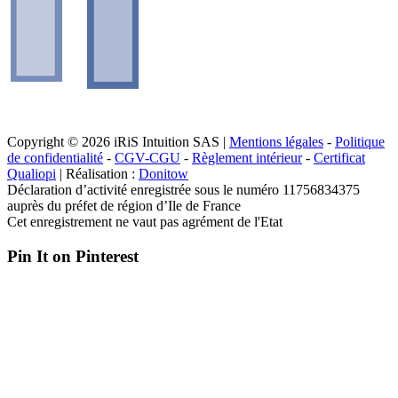
Copyright © 2026 iRiS Intuition SAS |
Mentions légales
-
Politique
de confidentialité
-
CGV-CGU
-
Règlement intérieur
-
Certificat
Qualiopi
| Réalisation :
Donitow
Déclaration d’activité enregistrée sous le numéro 11756834375
auprès du préfet de région d’Ile de France
Cet enregistrement ne vaut pas agrément de l'Etat
Pin It on Pinterest