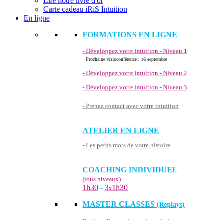
Lire notre livre d'or
Carte cadeau iRiS Intuition
En ligne
FORMATIONS EN LIGNE
- Développez votre intuition - Niveau 1
Prochaine visioconférence : 16 septembre
- Développez votre intuition - Niveau 2
- Développez votre intuition - Niveau 3
- Prenez contact avec votre intuition
ATELIER EN LIGNE
- Les petits mots de votre histoire
COACHING INDIVIDUEL
(tous niveaux)
1h30
-
3
1h30
x
MASTER CLASSES
(Replays)