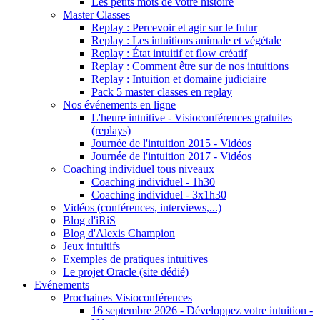
Les petits mots de votre histoire
Master Classes
Replay : Percevoir et agir sur le futur
Replay : Les intuitions animale et végétale
Replay : État intuitif et flow créatif
Replay : Comment être sur de nos intuitions
Replay : Intuition et domaine judiciaire
Pack 5 master classes en replay
Nos événements en ligne
L'heure intuitive - Visioconférences gratuites
(replays)
Journée de l'intuition 2015 - Vidéos
Journée de l'intuition 2017 - Vidéos
Coaching individuel tous niveaux
Coaching individuel - 1h30
Coaching individuel - 3x1h30
Vidéos (conférences, interviews,...)
Blog d'iRiS
Blog d'Alexis Champion
Jeux intuitifs
Exemples de pratiques intuitives
Le projet Oracle (site dédié)
Evénements
Prochaines Visioconférences
16 septembre 2026 - Développez votre intuition -