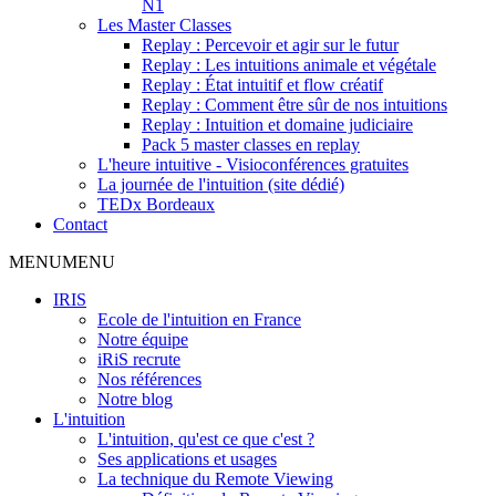
N1
Les Master Classes
Replay : Percevoir et agir sur le futur
Replay : Les intuitions animale et végétale
Replay : État intuitif et flow créatif
Replay : Comment être sûr de nos intuitions
Replay : Intuition et domaine judiciaire
Pack 5 master classes en replay
L'heure intuitive - Visioconférences gratuites
La journée de l'intuition (site dédié)
TEDx Bordeaux
Contact
MENU
MENU
IRIS
Ecole de l'intuition en France
Notre équipe
iRiS recrute
Nos références
Notre blog
L'intuition
L'intuition, qu'est ce que c'est ?
Ses applications et usages
La technique du Remote Viewing