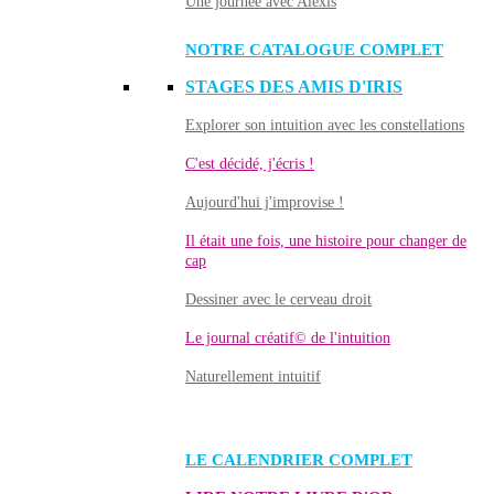
Une journée avec Alexis
NOTRE CATALOGUE COMPLET
STAGES DES AMIS D'IRIS
Explorer son intuition avec les constellations
C'est décidé, j'écris !
Aujourd'hui j'improvise !
Il était une fois, une histoire pour changer de
cap
Dessiner avec le cerveau droit
Le journal créatif© de l'intuition
Naturellement intuitif
LE CALENDRIER COMPLET