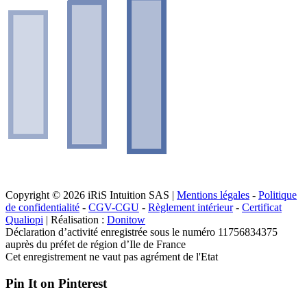
Copyright © 2026 iRiS Intuition SAS |
Mentions légales
-
Politique
de confidentialité
-
CGV-CGU
-
Règlement intérieur
-
Certificat
Qualiopi
| Réalisation :
Donitow
Déclaration d’activité enregistrée sous le numéro 11756834375
auprès du préfet de région d’Ile de France
Cet enregistrement ne vaut pas agrément de l'Etat
Pin It on Pinterest