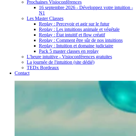
Prochaines Visioconférences
16 septembre 2026 - Développez votre intuition -
N1
Les Master Classes
Replay : Percevoir et agir sur le futur
Replay : Les intuitions animale et végétale
Replay : État intuitif et flow créatif
Replay : Comment être sûr de nos intuitions
Replay : Intuition et domaine judiciaire
Pack 5 master classes en replay
L'heure intuitive - Visioconférences gratuites
La journée de l'intuition (site dédié)
TEDx Bordeaux
Contact