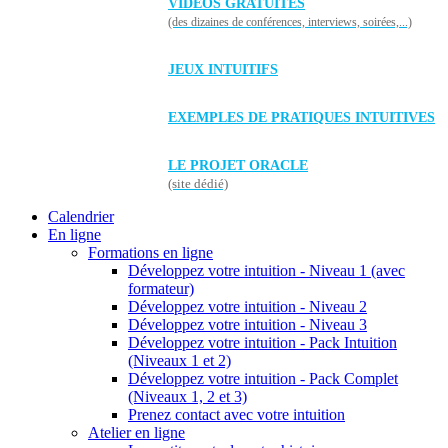
VIDÉOS GRATUITES
(des dizaines de conférences, interviews, soirées,...)
JEUX INTUITIFS
EXEMPLES DE PRATIQUES INTUITIVES
LE PROJET ORACLE
(site dédié)
Calendrier
En ligne
Formations en ligne
Développez votre intuition - Niveau 1 (avec
formateur)
Développez votre intuition - Niveau 2
Développez votre intuition - Niveau 3
Développez votre intuition - Pack Intuition
(Niveaux 1 et 2)
Développez votre intuition - Pack Complet
(Niveaux 1, 2 et 3)
Prenez contact avec votre intuition
Atelier en ligne