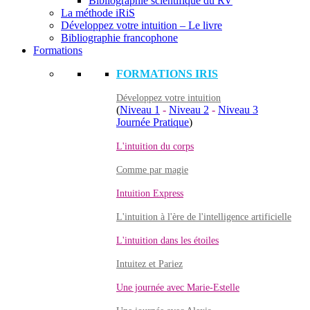
Bibliographie scientifique du RV
La méthode iRiS
Développez votre intuition – Le livre
Bibliographie francophone
Formations
FORMATIONS IRIS
Développez votre intuition
(
Niveau 1
-
Niveau 2
-
Niveau 3
Journée Pratique
)
L'intuition du corps
Comme par magie
Intuition Express
L'intuition à l'ère de l'intelligence artificielle
L'intuition dans les étoiles
Intuitez et Pariez
Une journée avec Marie-Estelle