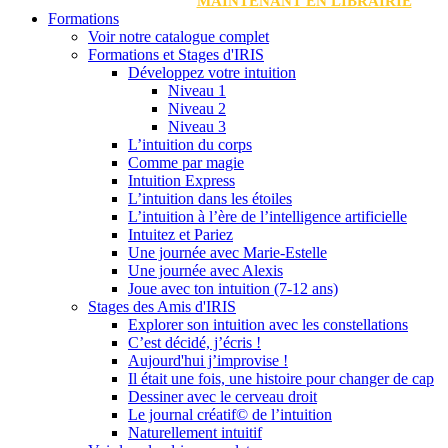
MAINTENANT EN LIBRAIRIE
Formations
Voir notre catalogue complet
Formations et Stages d'IRIS
Développez votre intuition
Niveau 1
Niveau 2
Niveau 3
L’intuition du corps
Comme par magie
Intuition Express
L’intuition dans les étoiles
L’intuition à l’ère de l’intelligence artificielle
Intuitez et Pariez
Une journée avec Marie-Estelle
Une journée avec Alexis
Joue avec ton intuition (7-12 ans)
Stages des Amis d'IRIS
Explorer son intuition avec les constellations
C’est décidé, j’écris !
Aujourd'hui j’improvise !
Il était une fois, une histoire pour changer de cap
Dessiner avec le cerveau droit
Le journal créatif© de l’intuition
Naturellement intuitif