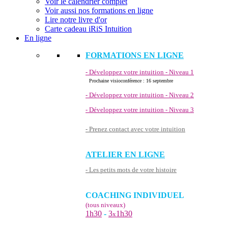
Voir le calendrier complet
Voir aussi nos formations en ligne
Lire notre livre d'or
Carte cadeau iRiS Intuition
En ligne
FORMATIONS EN LIGNE
- Développez votre intuition - Niveau 1
Prochaine visioconférence : 16 septembre
- Développez votre intuition - Niveau 2
- Développez votre intuition - Niveau 3
- Prenez contact avec votre intuition
ATELIER EN LIGNE
- Les petits mots de votre histoire
COACHING INDIVIDUEL
(tous niveaux)
1h30
-
3
1h30
x