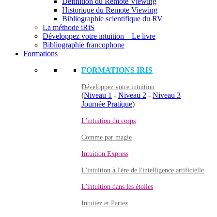
Définition du Remote Viewing
Historique du Remote Viewing
Bibliographie scientifique du RV
La méthode iRiS
Développez votre intuition – Le livre
Bibliographie francophone
Formations
FORMATIONS IRIS
Développez votre intuition
(
Niveau 1
-
Niveau 2
-
Niveau 3
Journée Pratique
)
L'intuition du corps
Comme par magie
Intuition Express
L'intuition à l'ère de l'intelligence artificielle
L'intuition dans les étoiles
Intuitez et Pariez