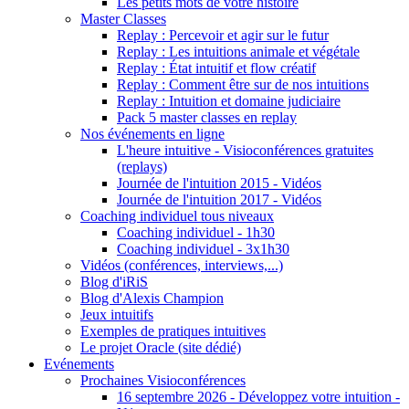
Les petits mots de votre histoire
Master Classes
Replay : Percevoir et agir sur le futur
Replay : Les intuitions animale et végétale
Replay : État intuitif et flow créatif
Replay : Comment être sur de nos intuitions
Replay : Intuition et domaine judiciaire
Pack 5 master classes en replay
Nos événements en ligne
L'heure intuitive - Visioconférences gratuites
(replays)
Journée de l'intuition 2015 - Vidéos
Journée de l'intuition 2017 - Vidéos
Coaching individuel tous niveaux
Coaching individuel - 1h30
Coaching individuel - 3x1h30
Vidéos (conférences, interviews,...)
Blog d'iRiS
Blog d'Alexis Champion
Jeux intuitifs
Exemples de pratiques intuitives
Le projet Oracle (site dédié)
Evénements
Prochaines Visioconférences
16 septembre 2026 - Développez votre intuition -