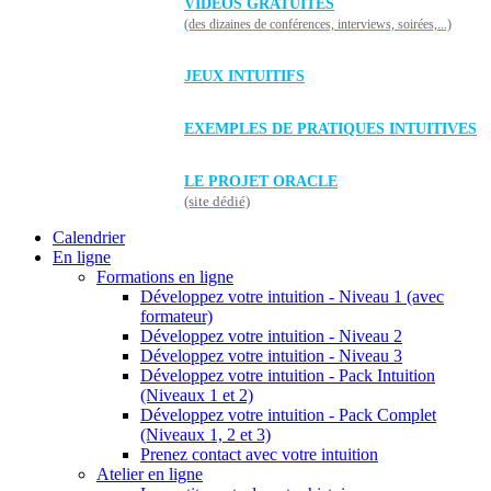
VIDÉOS GRATUITES
(des dizaines de conférences, interviews, soirées,...)
JEUX INTUITIFS
EXEMPLES DE PRATIQUES INTUITIVES
LE PROJET ORACLE
(site dédié)
Calendrier
En ligne
Formations en ligne
Développez votre intuition - Niveau 1 (avec
formateur)
Développez votre intuition - Niveau 2
Développez votre intuition - Niveau 3
Développez votre intuition - Pack Intuition
(Niveaux 1 et 2)
Développez votre intuition - Pack Complet
(Niveaux 1, 2 et 3)
Prenez contact avec votre intuition
Atelier en ligne