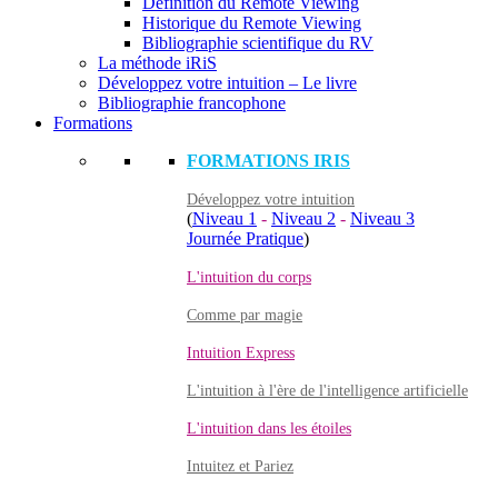
Définition du Remote Viewing
Historique du Remote Viewing
Bibliographie scientifique du RV
La méthode iRiS
Développez votre intuition – Le livre
Bibliographie francophone
Formations
FORMATIONS IRIS
Développez votre intuition
(
Niveau 1
-
Niveau 2
-
Niveau 3
Journée Pratique
)
L'intuition du corps
Comme par magie
Intuition Express
L'intuition à l'ère de l'intelligence artificielle
L'intuition dans les étoiles
Intuitez et Pariez