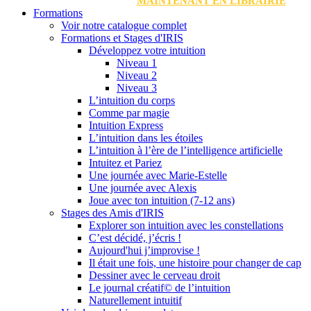
MAINTENANT EN LIBRAIRIE
Formations
Voir notre catalogue complet
Formations et Stages d'IRIS
Développez votre intuition
Niveau 1
Niveau 2
Niveau 3
L’intuition du corps
Comme par magie
Intuition Express
L’intuition dans les étoiles
L’intuition à l’ère de l’intelligence artificielle
Intuitez et Pariez
Une journée avec Marie-Estelle
Une journée avec Alexis
Joue avec ton intuition (7-12 ans)
Stages des Amis d'IRIS
Explorer son intuition avec les constellations
C’est décidé, j’écris !
Aujourd'hui j’improvise !
Il était une fois, une histoire pour changer de cap
Dessiner avec le cerveau droit
Le journal créatif© de l’intuition
Naturellement intuitif