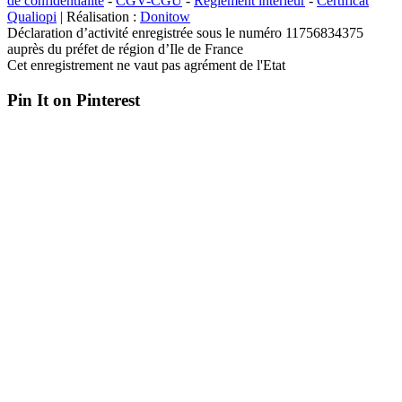
de confidentialité
-
CGV-CGU
-
Règlement intérieur
-
Certificat
Qualiopi
| Réalisation :
Donitow
Déclaration d’activité enregistrée sous le numéro 11756834375
auprès du préfet de région d’Ile de France
Cet enregistrement ne vaut pas agrément de l'Etat
Pin It on Pinterest