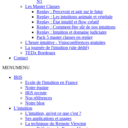
N1
Les Master Classes
Replay : Percevoir et agir sur le futur
Replay : Les intuitions animale et végétale
Replay : État intuitif et flow créatif
Replay : Comment être sûr de nos intuitions
Replay : Intuition et domaine judiciaire
Pack 5 master classes en replay
L'heure intuitive - Visioconférences gratuites
La journée de l'intuition (site dédié)
TEDx Bordeaux
Contact
MENU
MENU
IRIS
Ecole de l'intuition en France
Notre équipe
iRiS recrute
Nos références
Notre blog
L'intuition
L'intuition, qu'est ce que c'est ?
Ses applications et usages
La technique du Remote Viewing