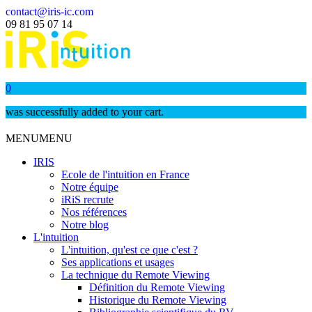
contact@iris-ic.com
09 81 95 07 14
0
was successfully added to your cart.
MENU
MENU
IRIS
Ecole de l'intuition en France
Notre équipe
iRiS recrute
Nos références
Notre blog
L'intuition
L'intuition, qu'est ce que c'est ?
Ses applications et usages
La technique du Remote Viewing
Définition du Remote Viewing
Historique du Remote Viewing