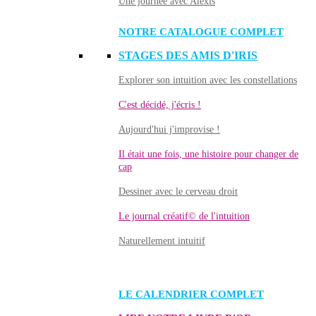
Une journée avec Alexis
NOTRE CATALOGUE COMPLET
STAGES DES AMIS D'IRIS
Explorer son intuition avec les constellations
C'est décidé, j'écris !
Aujourd'hui j'improvise !
Il était une fois, une histoire pour changer de
cap
Dessiner avec le cerveau droit
Le journal créatif© de l'intuition
Naturellement intuitif
LE CALENDRIER COMPLET