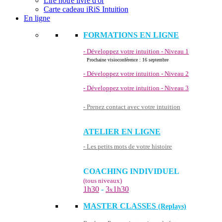
Lire notre livre d'or
Carte cadeau iRiS Intuition
En ligne
FORMATIONS EN LIGNE
- Développez votre intuition - Niveau 1
Prochaine visioconférence : 16 septembre
- Développez votre intuition - Niveau 2
- Développez votre intuition - Niveau 3
- Prenez contact avec votre intuition
ATELIER EN LIGNE
- Les petits mots de votre histoire
COACHING INDIVIDUEL
(tous niveaux)
1h30
-
3
1h30
x
MASTER CLASSES
(Replays)