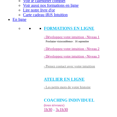
Voir le calendrier complet
Voir aussi nos formations en ligne
Lire notre livre d'or
Carte cadeau iRiS Intuition
En ligne
FORMATIONS EN LIGNE
- Développez votre intuition - Niveau 1
Prochaine visioconférence : 16 septembre
- Développez votre intuition - Niveau 2
- Développez votre intuition - Niveau 3
- Prenez contact avec votre intuition
ATELIER EN LIGNE
- Les petits mots de votre histoire
COACHING INDIVIDUEL
(tous niveaux)
1h30
-
3
1h30
x