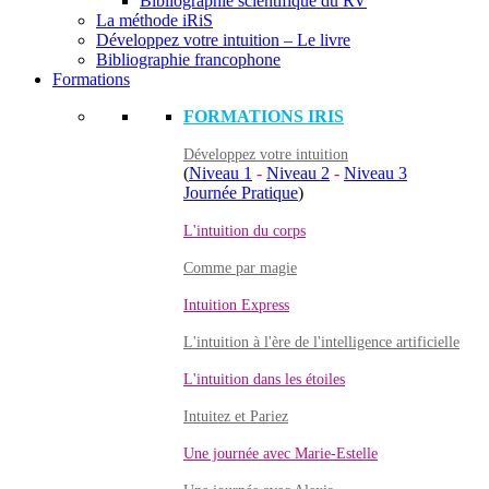
Bibliographie scientifique du RV
La méthode iRiS
Développez votre intuition – Le livre
Bibliographie francophone
Formations
FORMATIONS IRIS
Développez votre intuition
(
Niveau 1
-
Niveau 2
-
Niveau 3
Journée Pratique
)
L'intuition du corps
Comme par magie
Intuition Express
L'intuition à l'ère de l'intelligence artificielle
L'intuition dans les étoiles
Intuitez et Pariez
Une journée avec Marie-Estelle