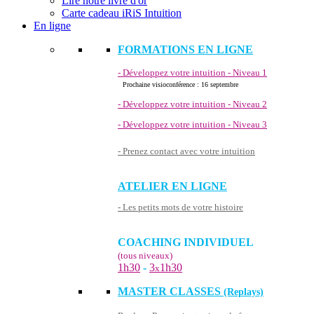
Lire notre livre d'or
Carte cadeau iRiS Intuition
En ligne
FORMATIONS EN LIGNE
- Développez votre intuition - Niveau 1
Prochaine visioconférence : 16 septembre
- Développez votre intuition - Niveau 2
- Développez votre intuition - Niveau 3
- Prenez contact avec votre intuition
ATELIER EN LIGNE
- Les petits mots de votre histoire
COACHING INDIVIDUEL
(tous niveaux)
1h30
-
3
1h30
x
MASTER CLASSES
(Replays)