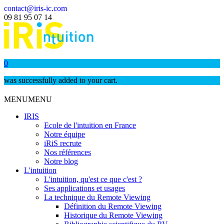
contact@iris-ic.com
09 81 95 07 14
0
was successfully added to your cart.
MENU
MENU
IRIS
Ecole de l'intuition en France
Notre équipe
iRiS recrute
Nos références
Notre blog
L'intuition
L'intuition, qu'est ce que c'est ?
Ses applications et usages
La technique du Remote Viewing
Définition du Remote Viewing
Historique du Remote Viewing