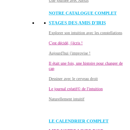
Une journée avec Alexis
NOTRE CATALOGUE COMPLET
STAGES DES AMIS D'IRIS
Explorer son intuition avec les constellations
C'est décidé, j'écris !
Aujourd'hui j'improvise !
Il était une fois, une histoire pour changer de
cap
Dessiner avec le cerveau droit
Le journal créatif© de l'intuition
Naturellement intuitif
LE CALENDRIER COMPLET