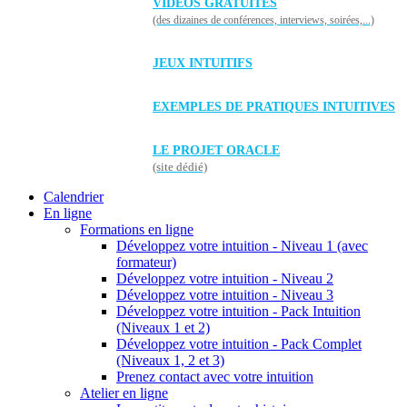
VIDÉOS GRATUITES
(des dizaines de conférences, interviews, soirées,...)
JEUX INTUITIFS
EXEMPLES DE PRATIQUES INTUITIVES
LE PROJET ORACLE
(site dédié)
Calendrier
En ligne
Formations en ligne
Développez votre intuition - Niveau 1 (avec
formateur)
Développez votre intuition - Niveau 2
Développez votre intuition - Niveau 3
Développez votre intuition - Pack Intuition
(Niveaux 1 et 2)
Développez votre intuition - Pack Complet
(Niveaux 1, 2 et 3)
Prenez contact avec votre intuition
Atelier en ligne