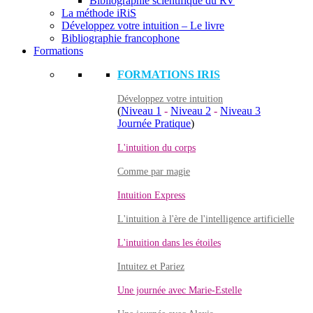
Bibliographie scientifique du RV
La méthode iRiS
Développez votre intuition – Le livre
Bibliographie francophone
Formations
FORMATIONS IRIS
Développez votre intuition
(
Niveau 1
-
Niveau 2
-
Niveau 3
Journée Pratique
)
L'intuition du corps
Comme par magie
Intuition Express
L'intuition à l'ère de l'intelligence artificielle
L'intuition dans les étoiles
Intuitez et Pariez
Une journée avec Marie-Estelle