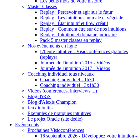
Les petits mots de votre histoire
Master Classes
Replay : Percevoir et agir sur le futur
Replay : Les intuitions animale et végétale
Replay : État intuitif et flow créatif
Replay : Comment être sur de nos intuitions
Replay : Intuition et domaine judiciaire
Pack 5 master classes en replay
Nos événements en ligne
L'heure intuitive - Visioconférences gratuites
(replays)
Journée de l'intuition 2015 - Vidéos
Journée de l'intuition 2017 - Vidéos
Coaching individuel tous niveaux
Coaching individuel - 1h30
Coaching individuel - 3x1h30
Vidéos (conférences, interviews,...)
Blog d'iRiS
Blog d'Alexis Champion
Jeux intuitifs
Exemples de pratiques intuitives
Le projet Oracle (site dédié)
Evénements
Prochaines Visioconférences
16 septembre 2026 - Développez votre intuition -