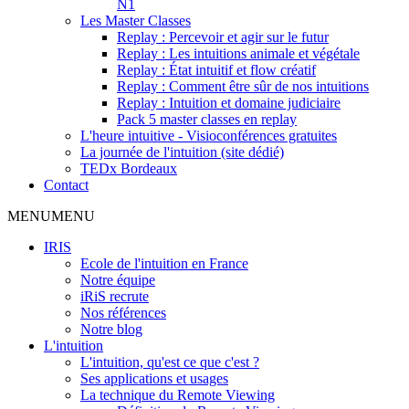
N1
Les Master Classes
Replay : Percevoir et agir sur le futur
Replay : Les intuitions animale et végétale
Replay : État intuitif et flow créatif
Replay : Comment être sûr de nos intuitions
Replay : Intuition et domaine judiciaire
Pack 5 master classes en replay
L'heure intuitive - Visioconférences gratuites
La journée de l'intuition (site dédié)
TEDx Bordeaux
Contact
MENU
MENU
IRIS
Ecole de l'intuition en France
Notre équipe
iRiS recrute
Nos références
Notre blog
L'intuition
L'intuition, qu'est ce que c'est ?
Ses applications et usages
La technique du Remote Viewing