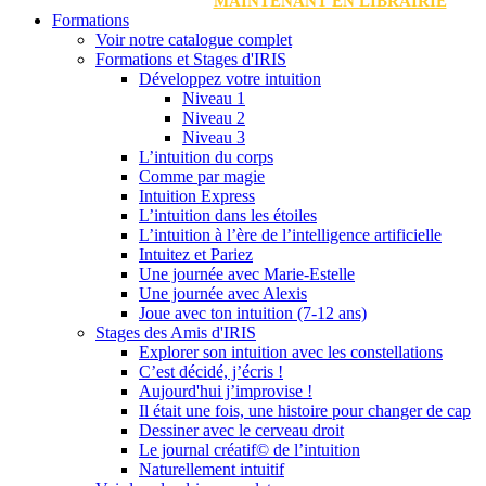
MAINTENANT EN LIBRAIRIE
Formations
Voir notre catalogue complet
Formations et Stages d'IRIS
Développez votre intuition
Niveau 1
Niveau 2
Niveau 3
L’intuition du corps
Comme par magie
Intuition Express
L’intuition dans les étoiles
L’intuition à l’ère de l’intelligence artificielle
Intuitez et Pariez
Une journée avec Marie-Estelle
Une journée avec Alexis
Joue avec ton intuition (7-12 ans)
Stages des Amis d'IRIS
Explorer son intuition avec les constellations
C’est décidé, j’écris !
Aujourd'hui j’improvise !
Il était une fois, une histoire pour changer de cap
Dessiner avec le cerveau droit
Le journal créatif© de l’intuition
Naturellement intuitif