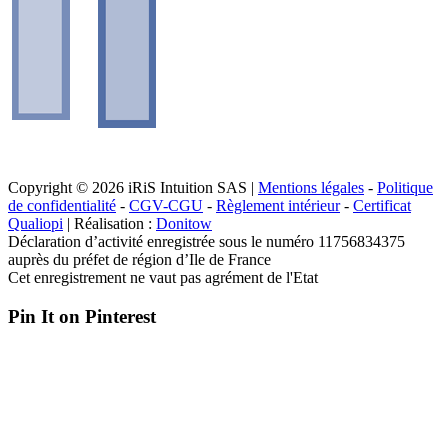
Copyright © 2026 iRiS Intuition SAS |
Mentions légales
-
Politique
de confidentialité
-
CGV-CGU
-
Règlement intérieur
-
Certificat
Qualiopi
| Réalisation :
Donitow
Déclaration d’activité enregistrée sous le numéro 11756834375
auprès du préfet de région d’Ile de France
Cet enregistrement ne vaut pas agrément de l'Etat
Pin It on Pinterest