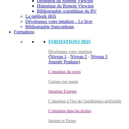
Définition du Remote Viewing
Historique du Remote Viewing
Bibliographie scientifique du RV
La méthode iRiS
Développez votre intuition – Le livre
Bibliographie francophone
Formations
FORMATIONS IRIS
Développez votre intuition
(
Niveau 1
-
Niveau 2
-
Niveau 3
Journée Pratique
)
L'intuition du corps
Comme par magie
Intuition Express
L'intuition à l'ère de l'intelligence artificielle
L'intuition dans les étoiles
Intuitez et Pariez