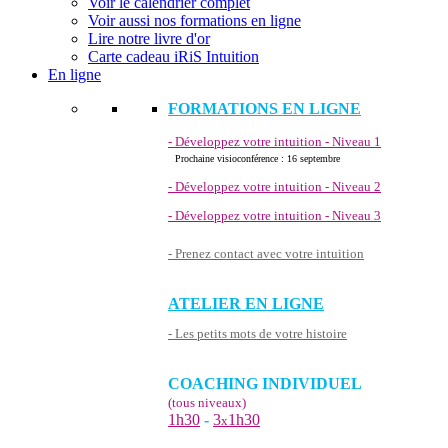
Voir le calendrier complet
Voir aussi nos formations en ligne
Lire notre livre d'or
Carte cadeau iRiS Intuition
En ligne
FORMATIONS EN LIGNE
- Développez votre intuition - Niveau 1
Prochaine visioconférence : 16 septembre
- Développez votre intuition - Niveau 2
- Développez votre intuition - Niveau 3
- Prenez contact avec votre intuition
ATELIER EN LIGNE
- Les petits mots de votre histoire
COACHING INDIVIDUEL
(tous niveaux)
1h30
-
3
1h30
x