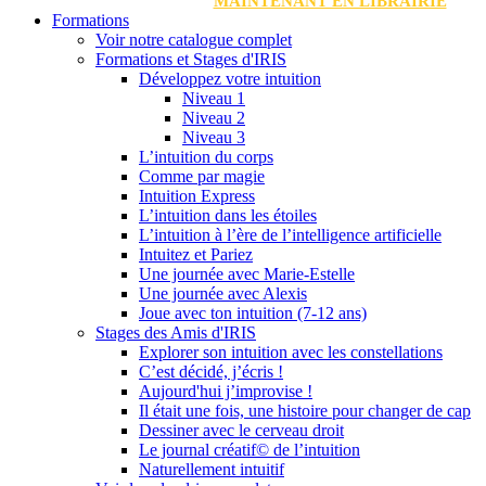
MAINTENANT EN LIBRAIRIE
Formations
Voir notre catalogue complet
Formations et Stages d'IRIS
Développez votre intuition
Niveau 1
Niveau 2
Niveau 3
L’intuition du corps
Comme par magie
Intuition Express
L’intuition dans les étoiles
L’intuition à l’ère de l’intelligence artificielle
Intuitez et Pariez
Une journée avec Marie-Estelle
Une journée avec Alexis
Joue avec ton intuition (7-12 ans)
Stages des Amis d'IRIS
Explorer son intuition avec les constellations
C’est décidé, j’écris !
Aujourd'hui j’improvise !
Il était une fois, une histoire pour changer de cap
Dessiner avec le cerveau droit
Le journal créatif© de l’intuition
Naturellement intuitif