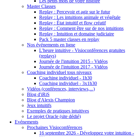
Les petits mots de votre histoire
Master Classes
Replay : Percevoir et agir sur le futur
Replay : Les intuitions animale et végétale
Replay : État intuitif et flow créatif
Replay : Comment être sur de nos intuitions
Replay : Intuition et domaine judiciaire
Pack 5 master classes en replay
Nos événements en ligne
L'heure intuitive - Visioconférences gratuites
(replays)
Journée de l'intuition 2015 - Vidéos
Journée de l'intuition 2017 - Vidéos
Coaching individuel tous niveaux
Coaching individuel - 1h30
Coaching individuel - 3x1h30
Vidéos (conférences, interviews,...)
Blog d'iRiS
Blog d'Alexis Champion
Jeux intuitifs
Exemples de pratiques intuitives
Le projet Oracle (site dédié)
Evénements
Prochaines Visioconférences
16 septembre 2026 - Développez votre intuition -