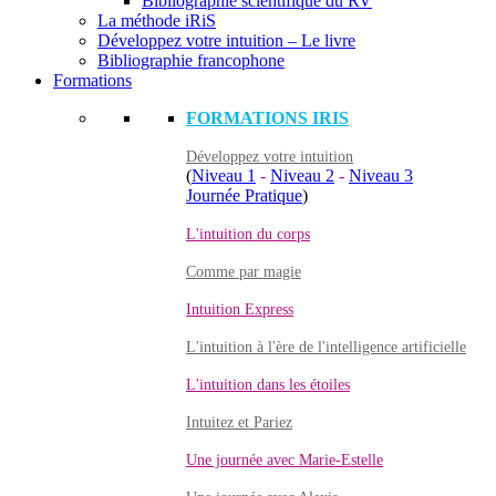
Bibliographie scientifique du RV
La méthode iRiS
Développez votre intuition – Le livre
Bibliographie francophone
Formations
FORMATIONS IRIS
Développez votre intuition
(
Niveau 1
-
Niveau 2
-
Niveau 3
Journée Pratique
)
L'intuition du corps
Comme par magie
Intuition Express
L'intuition à l'ère de l'intelligence artificielle
L'intuition dans les étoiles
Intuitez et Pariez
Une journée avec Marie-Estelle