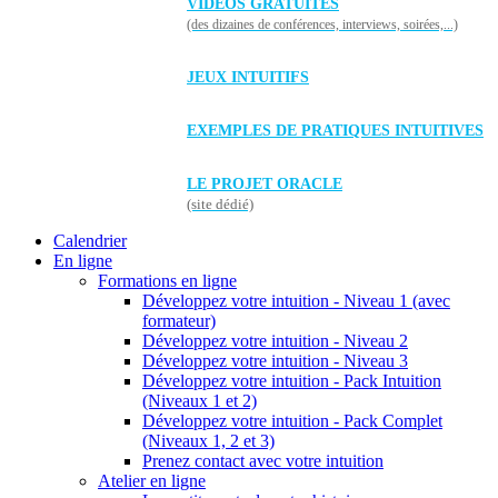
VIDÉOS GRATUITES
(des dizaines de conférences, interviews, soirées,...)
JEUX INTUITIFS
EXEMPLES DE PRATIQUES INTUITIVES
LE PROJET ORACLE
(site dédié)
Calendrier
En ligne
Formations en ligne
Développez votre intuition - Niveau 1 (avec
formateur)
Développez votre intuition - Niveau 2
Développez votre intuition - Niveau 3
Développez votre intuition - Pack Intuition
(Niveaux 1 et 2)
Développez votre intuition - Pack Complet
(Niveaux 1, 2 et 3)
Prenez contact avec votre intuition
Atelier en ligne