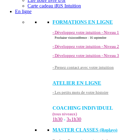
Lire notre livre d'or
Carte cadeau iRiS Intuition
En ligne
FORMATIONS EN LIGNE
- Développez votre intuition - Niveau 1
Prochaine visioconférence : 16 septembre
- Développez votre intuition - Niveau 2
- Développez votre intuition - Niveau 3
- Prenez contact avec votre intuition
ATELIER EN LIGNE
- Les petits mots de votre histoire
COACHING INDIVIDUEL
(tous niveaux)
1h30
-
3
1h30
x
MASTER CLASSES
(Replays)