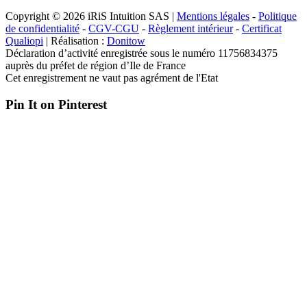
Copyright © 2026 iRiS Intuition SAS |
Mentions légales
-
Politique
de confidentialité
-
CGV-CGU
-
Règlement intérieur
-
Certificat
Qualiopi
| Réalisation :
Donitow
Déclaration d’activité enregistrée sous le numéro 11756834375
auprès du préfet de région d’Ile de France
Cet enregistrement ne vaut pas agrément de l'Etat
Pin It on Pinterest