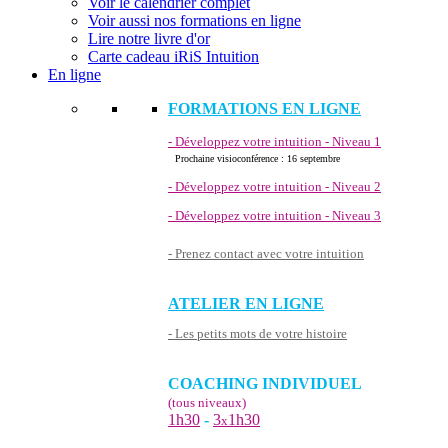
Voir le calendrier complet
Voir aussi nos formations en ligne
Lire notre livre d'or
Carte cadeau iRiS Intuition
En ligne
FORMATIONS EN LIGNE
- Développez votre intuition - Niveau 1
Prochaine visioconférence : 16 septembre
- Développez votre intuition - Niveau 2
- Développez votre intuition - Niveau 3
- Prenez contact avec votre intuition
ATELIER EN LIGNE
- Les petits mots de votre histoire
COACHING INDIVIDUEL
(tous niveaux)
1h30
-
3
1h30
x