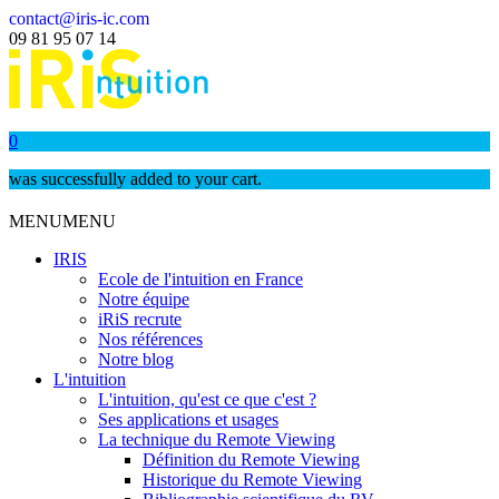
contact@iris-ic.com
09 81 95 07 14
0
was successfully added to your cart.
MENU
MENU
IRIS
Ecole de l'intuition en France
Notre équipe
iRiS recrute
Nos références
Notre blog
L'intuition
L'intuition, qu'est ce que c'est ?
Ses applications et usages
La technique du Remote Viewing
Définition du Remote Viewing
Historique du Remote Viewing