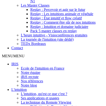
N1
Les Master Classes
Replay : Percevoir et agir sur le futur
Replay : Les intuitions animale et végétale
Replay : État intuitif et flow créatif
Replay : Comment être sûr de nos intuitions
Replay : Intuition et domaine judiciaire
Pack 5 master classes en replay
L'heure intuitive - Visioconférences gratuites
La journée de l'intuition (site dédié)
TEDx Bordeaux
Contact
MENU
MENU
IRIS
Ecole de l'intuition en France
Notre équipe
iRiS recrute
Nos références
Notre blog
L'intuition
L'intuition, qu'est ce que c'est ?
Ses applications et usages
La technique du Remote Viewing