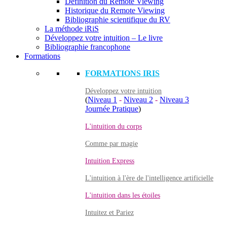
Définition du Remote Viewing
Historique du Remote Viewing
Bibliographie scientifique du RV
La méthode iRiS
Développez votre intuition – Le livre
Bibliographie francophone
Formations
FORMATIONS IRIS
Développez votre intuition
(
Niveau 1
-
Niveau 2
-
Niveau 3
Journée Pratique
)
L'intuition du corps
Comme par magie
Intuition Express
L'intuition à l'ère de l'intelligence artificielle
L'intuition dans les étoiles
Intuitez et Pariez