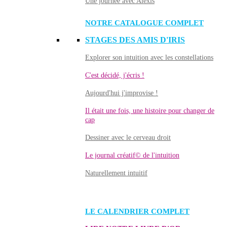
Une journée avec Alexis
NOTRE CATALOGUE COMPLET
STAGES DES AMIS D'IRIS
Explorer son intuition avec les constellations
C'est décidé, j'écris !
Aujourd'hui j'improvise !
Il était une fois, une histoire pour changer de
cap
Dessiner avec le cerveau droit
Le journal créatif© de l'intuition
Naturellement intuitif
LE CALENDRIER COMPLET