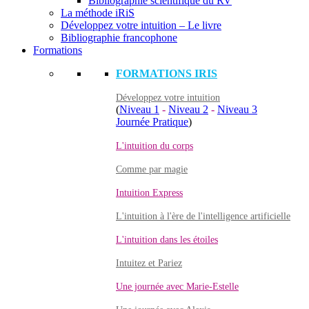
Bibliographie scientifique du RV
La méthode iRiS
Développez votre intuition – Le livre
Bibliographie francophone
Formations
FORMATIONS IRIS
Développez votre intuition
(
Niveau 1
-
Niveau 2
-
Niveau 3
Journée Pratique
)
L'intuition du corps
Comme par magie
Intuition Express
L'intuition à l'ère de l'intelligence artificielle
L'intuition dans les étoiles
Intuitez et Pariez
Une journée avec Marie-Estelle