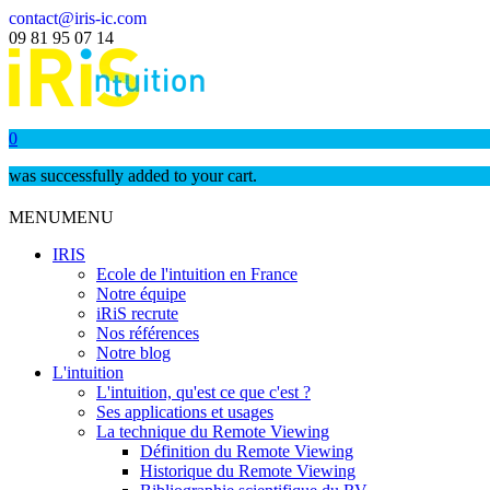
contact@iris-ic.com
09 81 95 07 14
0
was successfully added to your cart.
MENU
MENU
IRIS
Ecole de l'intuition en France
Notre équipe
iRiS recrute
Nos références
Notre blog
L'intuition
L'intuition, qu'est ce que c'est ?
Ses applications et usages
La technique du Remote Viewing
Définition du Remote Viewing
Historique du Remote Viewing