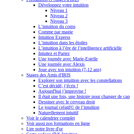
Développez votre intuition
Niveau 1
Niveau 2
Niveau 3
L’intuition du corps
Comme par magie
Intuition Express
L’intuition dans les étoiles
L’intuition à l’ère de l’intelligence artificielle
Intuitez et Pariez
Une journée avec Marie-Estelle
Une journée avec Alexis
Joue avec ton intuition (7-12 ans)
Stages des Amis d'IRIS
Explorer son intuition avec les constellations
C’est décidé, j’écris !
Aujourd'hui j’improvise !
Il était une fois, une histoire pour changer de cap
Dessiner avec le cerveau droit
Le journal créatif© de l’intuition
Naturellement intuitif
Voir le calendrier complet
Voir aussi nos formations en ligne
Lire notre livre d'or