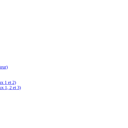
teur)
x 1 et 2)
x 1, 2 et 3)