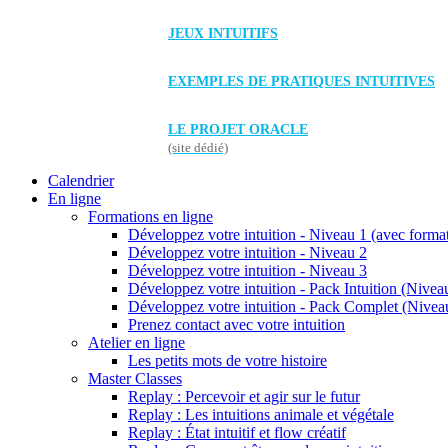
JEUX INTUITIFS
EXEMPLES DE PRATIQUES INTUITIVES
LE PROJET ORACLE
(site dédié)
Calendrier
En ligne
Formations en ligne
Développez votre intuition - Niveau 1 (avec forma
Développez votre intuition - Niveau 2
Développez votre intuition - Niveau 3
Développez votre intuition - Pack Intuition (Niveau
Développez votre intuition - Pack Complet (Niveau
Prenez contact avec votre intuition
Atelier en ligne
Les petits mots de votre histoire
Master Classes
Replay : Percevoir et agir sur le futur
Replay : Les intuitions animale et végétale
Replay : État intuitif et flow créatif