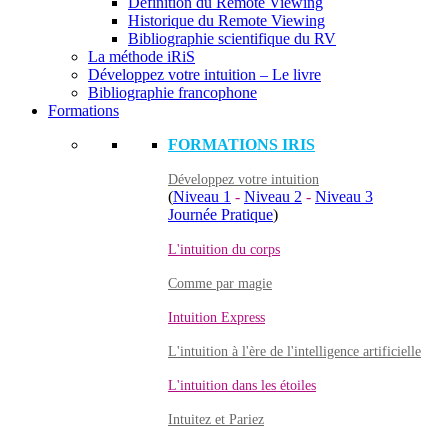
Définition du Remote Viewing
Historique du Remote Viewing
Bibliographie scientifique du RV
La méthode iRiS
Développez votre intuition – Le livre
Bibliographie francophone
Formations
FORMATIONS IRIS
Développez votre intuition
(
Niveau 1
-
Niveau 2
-
Niveau 3
Journée Pratique
)
L'intuition du corps
Comme par magie
Intuition Express
L'intuition à l'ère de l'intelligence artificielle
L'intuition dans les étoiles
Intuitez et Pariez