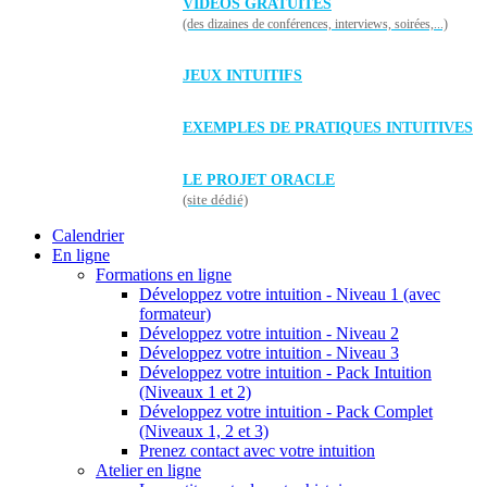
VIDÉOS GRATUITES
(des dizaines de conférences, interviews, soirées,...)
JEUX INTUITIFS
EXEMPLES DE PRATIQUES INTUITIVES
LE PROJET ORACLE
(site dédié)
Calendrier
En ligne
Formations en ligne
Développez votre intuition - Niveau 1 (avec
formateur)
Développez votre intuition - Niveau 2
Développez votre intuition - Niveau 3
Développez votre intuition - Pack Intuition
(Niveaux 1 et 2)
Développez votre intuition - Pack Complet
(Niveaux 1, 2 et 3)
Prenez contact avec votre intuition
Atelier en ligne