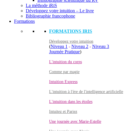
Bibliographie scientifique du RV
La méthode iRiS
Développez votre intuition – Le livre
Bibliographie francophone
Formations
FORMATIONS IRIS
Développez votre intuition
(
Niveau 1
-
Niveau 2
-
Niveau 3
Journée Pratique
)
L'intuition du corps
Comme par magie
Intuition Express
L'intuition à l'ère de l'intelligence artificielle
L'intuition dans les étoiles
Intuitez et Pariez
Une journée avec Marie-Estelle