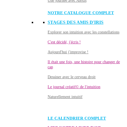
Une journée avec Alexis
NOTRE CATALOGUE COMPLET
STAGES DES AMIS D'IRIS
Explorer son intuition avec les constellations
C'est décidé, j'écris !
Aujourd'hui j'improvise !
Il était une fois, une histoire pour changer de
cap
Dessiner avec le cerveau droit
Le journal créatif© de l'intuition
Naturellement intuitif
LE CALENDRIER COMPLET