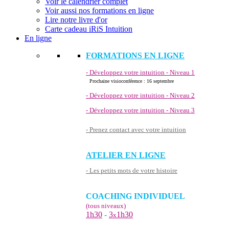
Voir le calendrier complet
Voir aussi nos formations en ligne
Lire notre livre d'or
Carte cadeau iRiS Intuition
En ligne
FORMATIONS EN LIGNE
- Développez votre intuition - Niveau 1
Prochaine visioconférence : 16 septembre
- Développez votre intuition - Niveau 2
- Développez votre intuition - Niveau 3
- Prenez contact avec votre intuition
ATELIER EN LIGNE
- Les petits mots de votre histoire
COACHING INDIVIDUEL
(tous niveaux)
1h30
-
3
1h30
x