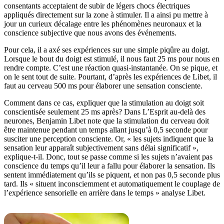
consentants acceptaient de subir de légers chocs électriques
appliqués directement sur la zone à stimuler. Il a ainsi pu mettre à
jour un curieux décalage entre les phénomènes neuronaux et la
conscience subjective que nous avons des événements.
Pour cela, il a axé ses expériences sur une simple piqûre au doigt.
Lorsque le bout du doigt est stimulé, il nous faut 25 ms pour nous en
rendre compte. C’est une réaction quasi-instantanée. On se pique, et
on le sent tout de suite. Pourtant, d’après les expériences de Libet, il
faut au cerveau 500 ms pour élaborer une sensation consciente.
Comment dans ce cas, expliquer que la stimulation au doigt soit
conscientisée seulement 25 ms après? Dans L’Esprit au-delà des
neurones, Benjamin Libet note que la stimulation du cerveau doit
être maintenue pendant un temps allant jusqu’à 0,5 seconde pour
susciter une perception consciente. Or, « les sujets indiquent que la
sensation leur apparaît subjectivement sans délai significatif »,
explique-t-il. Donc, tout se passe comme si les sujets n’avaient pas
conscience du temps qu’il leur a fallu pour élaborer la sensation. Ils
sentent immédiatement qu’ils se piquent, et non pas 0,5 seconde plus
tard. Ils « situent inconsciemment et automatiquement le couplage de
l’expérience sensorielle en arrière dans le temps » analyse Libet.