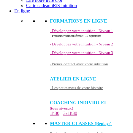
Lire notre livre d'or
Carte cadeau iRiS Intuition
En ligne
FORMATIONS EN LIGNE
- Développez votre intuition - Niveau 1
Prochaine visioconférence : 16 septembre
- Développez votre intuition - Niveau 2
- Développez votre intuition - Niveau 3
- Prenez contact avec votre intuition
ATELIER EN LIGNE
- Les petits mots de votre histoire
COACHING INDIVIDUEL
(tous niveaux)
1h30
-
3
1h30
x
MASTER CLASSES
(Replays)