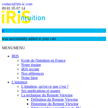
contact@iris-ic.com
09 81 95 07 14
0
was successfully added to your cart.
MENU
MENU
IRIS
Ecole de l'intuition en France
Notre équipe
iRiS recrute
Nos références
Notre blog
L'intuition
L'intuition, qu'est ce que c'est ?
Ses applications et usages
La technique du Remote Viewing
Définition du Remote Viewing
Historique du Remote Viewing