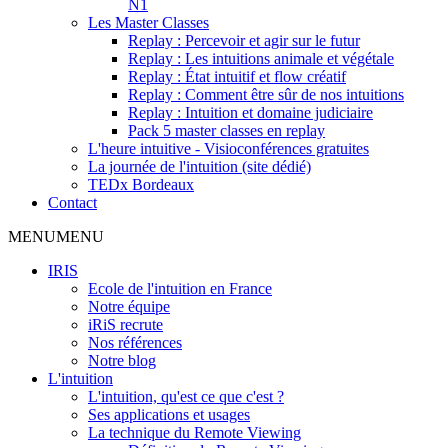
N1
Les Master Classes
Replay : Percevoir et agir sur le futur
Replay : Les intuitions animale et végétale
Replay : État intuitif et flow créatif
Replay : Comment être sûr de nos intuitions
Replay : Intuition et domaine judiciaire
Pack 5 master classes en replay
L'heure intuitive - Visioconférences gratuites
La journée de l'intuition (site dédié)
TEDx Bordeaux
Contact
MENU
MENU
IRIS
Ecole de l'intuition en France
Notre équipe
iRiS recrute
Nos références
Notre blog
L'intuition
L'intuition, qu'est ce que c'est ?
Ses applications et usages
La technique du Remote Viewing