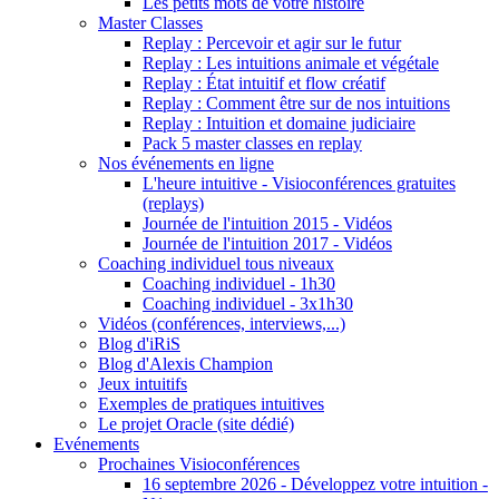
Les petits mots de votre histoire
Master Classes
Replay : Percevoir et agir sur le futur
Replay : Les intuitions animale et végétale
Replay : État intuitif et flow créatif
Replay : Comment être sur de nos intuitions
Replay : Intuition et domaine judiciaire
Pack 5 master classes en replay
Nos événements en ligne
L'heure intuitive - Visioconférences gratuites
(replays)
Journée de l'intuition 2015 - Vidéos
Journée de l'intuition 2017 - Vidéos
Coaching individuel tous niveaux
Coaching individuel - 1h30
Coaching individuel - 3x1h30
Vidéos (conférences, interviews,...)
Blog d'iRiS
Blog d'Alexis Champion
Jeux intuitifs
Exemples de pratiques intuitives
Le projet Oracle (site dédié)
Evénements
Prochaines Visioconférences
16 septembre 2026 - Développez votre intuition -