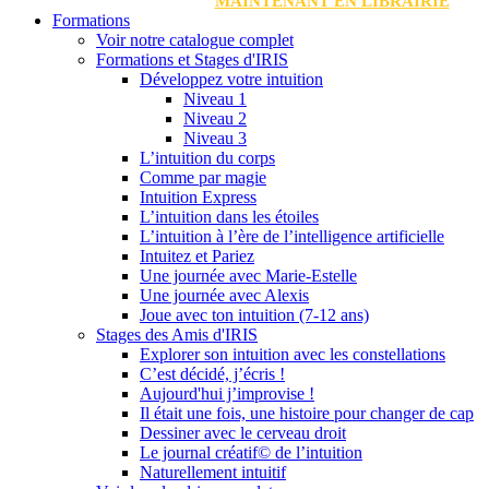
MAINTENANT EN LIBRAIRIE
Formations
Voir notre catalogue complet
Formations et Stages d'IRIS
Développez votre intuition
Niveau 1
Niveau 2
Niveau 3
L’intuition du corps
Comme par magie
Intuition Express
L’intuition dans les étoiles
L’intuition à l’ère de l’intelligence artificielle
Intuitez et Pariez
Une journée avec Marie-Estelle
Une journée avec Alexis
Joue avec ton intuition (7-12 ans)
Stages des Amis d'IRIS
Explorer son intuition avec les constellations
C’est décidé, j’écris !
Aujourd'hui j’improvise !
Il était une fois, une histoire pour changer de cap
Dessiner avec le cerveau droit
Le journal créatif© de l’intuition
Naturellement intuitif