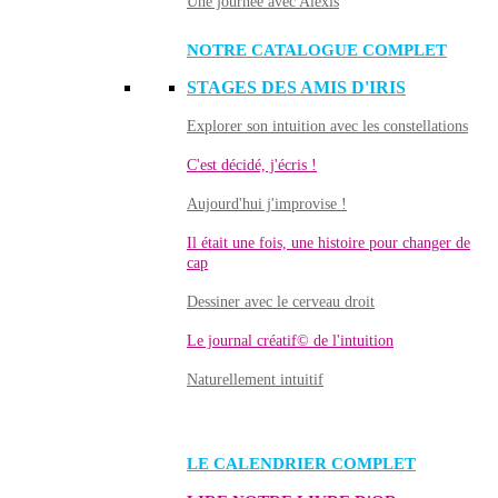
Une journée avec Alexis
NOTRE CATALOGUE COMPLET
STAGES DES AMIS D'IRIS
Explorer son intuition avec les constellations
C'est décidé, j'écris !
Aujourd'hui j'improvise !
Il était une fois, une histoire pour changer de
cap
Dessiner avec le cerveau droit
Le journal créatif© de l'intuition
Naturellement intuitif
LE CALENDRIER COMPLET