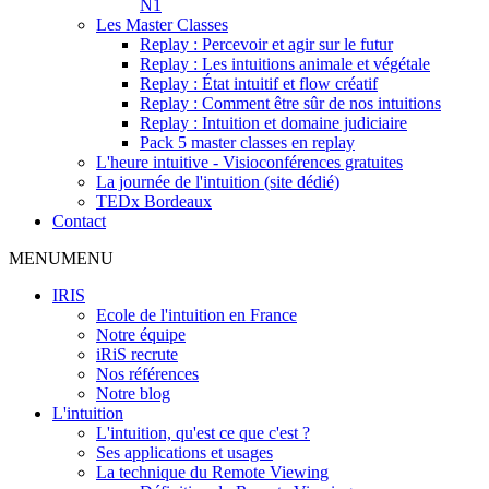
N1
Les Master Classes
Replay : Percevoir et agir sur le futur
Replay : Les intuitions animale et végétale
Replay : État intuitif et flow créatif
Replay : Comment être sûr de nos intuitions
Replay : Intuition et domaine judiciaire
Pack 5 master classes en replay
L'heure intuitive - Visioconférences gratuites
La journée de l'intuition (site dédié)
TEDx Bordeaux
Contact
MENU
MENU
IRIS
Ecole de l'intuition en France
Notre équipe
iRiS recrute
Nos références
Notre blog
L'intuition
L'intuition, qu'est ce que c'est ?
Ses applications et usages
La technique du Remote Viewing