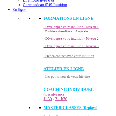
Lire notre livre d'or
Carte cadeau iRiS Intuition
En ligne
FORMATIONS EN LIGNE
- Développez votre intuition - Niveau 1
Prochaine visioconférence : 16 septembre
- Développez votre intuition - Niveau 2
- Développez votre intuition - Niveau 3
- Prenez contact avec votre intuition
ATELIER EN LIGNE
- Les petits mots de votre histoire
COACHING INDIVIDUEL
(tous niveaux)
1h30
-
3
1h30
x
MASTER CLASSES
(Replays)