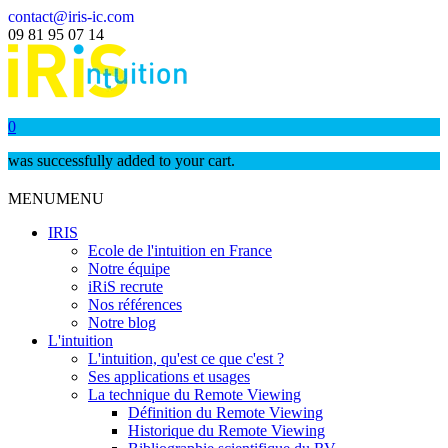
contact@iris-ic.com
09 81 95 07 14
0
was successfully added to your cart.
MENU
MENU
IRIS
Ecole de l'intuition en France
Notre équipe
iRiS recrute
Nos références
Notre blog
L'intuition
L'intuition, qu'est ce que c'est ?
Ses applications et usages
La technique du Remote Viewing
Définition du Remote Viewing
Historique du Remote Viewing