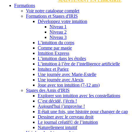
MAINTENANT EN LIBRAIRIE
Formations
Voir notre catalogue complet
Formations et Stages d'IRIS
Développez votre intuition
Niveau 1
Niveau 2
Niveau 3
L’intuition du corps
Comme par magie
Intuition Express
L’intuition dans les étoiles
L’intuition à l’ère de l’intelligence artificielle
Intuitez et Pariez
Une journée avec Marie-Estelle
Une journée avec Alexis
Joue avec ton intuition (7-12 ans)
Stages des Amis d'IRIS
Explorer son intuition avec les constellations
C’est décidé, j’écris !
Aujourd'hui j’improvise !
Il était une fois, une histoire pour changer de cap
Dessiner avec le cerveau droit
Le journal créatif© de l’intuition
Naturellement intuitif