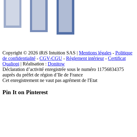
Copyright © 2026 iRiS Intuition SAS |
Mentions légales
-
Politique
de confidentialité
-
CGV-CGU
-
Règlement intérieur
-
Certificat
Qualiopi
| Réalisation :
Donitow
Déclaration d’activité enregistrée sous le numéro 11756834375
auprès du préfet de région d’Ile de France
Cet enregistrement ne vaut pas agrément de l'Etat
Pin It on Pinterest