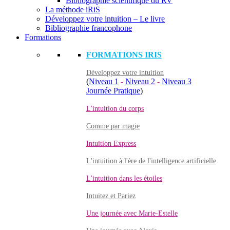
Bibliographie scientifique du RV
La méthode iRiS
Développez votre intuition – Le livre
Bibliographie francophone
Formations
FORMATIONS IRIS
Développez votre intuition
(
Niveau 1
-
Niveau 2
-
Niveau 3
Journée Pratique
)
L'intuition du corps
Comme par magie
Intuition Express
L'intuition à l'ère de l'intelligence artificielle
L'intuition dans les étoiles
Intuitez et Pariez
Une journée avec Marie-Estelle