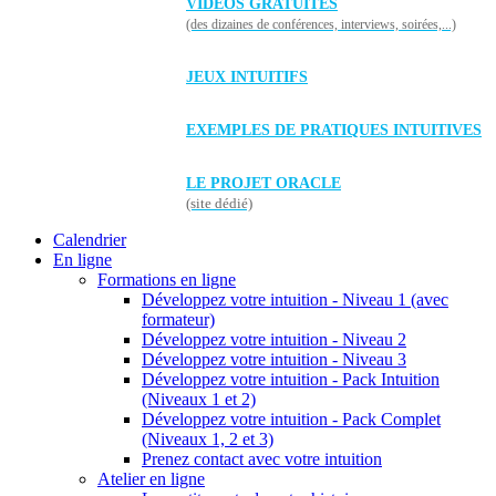
VIDÉOS GRATUITES
(des dizaines de conférences, interviews, soirées,...)
JEUX INTUITIFS
EXEMPLES DE PRATIQUES INTUITIVES
LE PROJET ORACLE
(site dédié)
Calendrier
En ligne
Formations en ligne
Développez votre intuition - Niveau 1 (avec
formateur)
Développez votre intuition - Niveau 2
Développez votre intuition - Niveau 3
Développez votre intuition - Pack Intuition
(Niveaux 1 et 2)
Développez votre intuition - Pack Complet
(Niveaux 1, 2 et 3)
Prenez contact avec votre intuition
Atelier en ligne