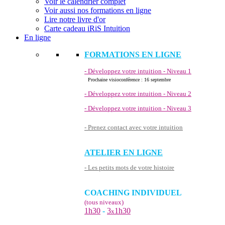
Voir le calendrier complet
Voir aussi nos formations en ligne
Lire notre livre d'or
Carte cadeau iRiS Intuition
En ligne
FORMATIONS EN LIGNE
- Développez votre intuition - Niveau 1
Prochaine visioconférence : 16 septembre
- Développez votre intuition - Niveau 2
- Développez votre intuition - Niveau 3
- Prenez contact avec votre intuition
ATELIER EN LIGNE
- Les petits mots de votre histoire
COACHING INDIVIDUEL
(tous niveaux)
1h30
-
3
1h30
x