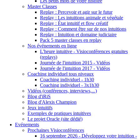
Les petits mots de votre histoire
Master Classes
Replay : Percevoir et agir sur le futur
Replay : Les intuitions animale et végétale
Replay : État intuitif et flow créatif
Replay : Comment être sur de nos intuitions
Replay : Intuition et domaine judiciaire
Pack 5 master classes en replay
Nos événements en ligne
L'heure intuitive - Visioconférences gratuites
(replays)
Journée de l'intuition 2015 - Vidéos
Journée de l'intuition 2017 - Vidéos
Coaching individuel tous niveaux
Coaching individuel - 1h30
Coaching individuel - 3x1h30
Vidéos (conférences, interviews,...)
Blog d'iRiS
Blog d'Alexis Champion
Jeux intuitifs
Exemples de pratiques intuitives
Le projet Oracle (site dédié)
Evénements
Prochaines Visioconférences
16 septembre 2026 - Développez votre intuition -