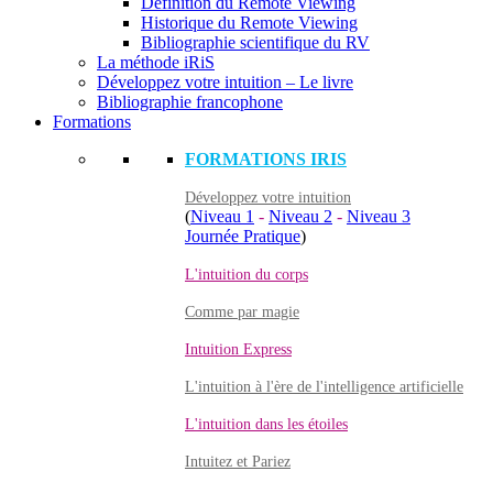
Définition du Remote Viewing
Historique du Remote Viewing
Bibliographie scientifique du RV
La méthode iRiS
Développez votre intuition – Le livre
Bibliographie francophone
Formations
FORMATIONS IRIS
Développez votre intuition
(
Niveau 1
-
Niveau 2
-
Niveau 3
Journée Pratique
)
L'intuition du corps
Comme par magie
Intuition Express
L'intuition à l'ère de l'intelligence artificielle
L'intuition dans les étoiles
Intuitez et Pariez