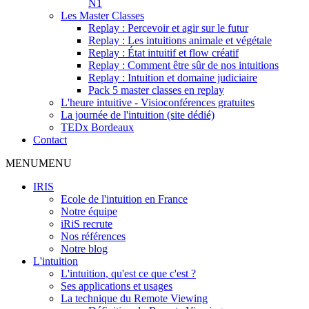
N1
Les Master Classes
Replay : Percevoir et agir sur le futur
Replay : Les intuitions animale et végétale
Replay : État intuitif et flow créatif
Replay : Comment être sûr de nos intuitions
Replay : Intuition et domaine judiciaire
Pack 5 master classes en replay
L'heure intuitive - Visioconférences gratuites
La journée de l'intuition (site dédié)
TEDx Bordeaux
Contact
MENU
MENU
IRIS
Ecole de l'intuition en France
Notre équipe
iRiS recrute
Nos références
Notre blog
L'intuition
L'intuition, qu'est ce que c'est ?
Ses applications et usages
La technique du Remote Viewing