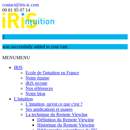
contact@iris-ic.com
09 81 95 07 14
0
was successfully added to your cart.
MENU
MENU
IRIS
Ecole de l'intuition en France
Notre équipe
iRiS recrute
Nos références
Notre blog
L'intuition
L'intuition, qu'est ce que c'est ?
Ses applications et usages
La technique du Remote Viewing
Définition du Remote Viewing
Historique du Remote Viewing