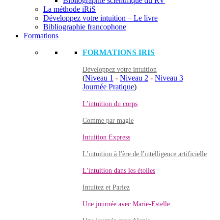
Bibliographie scientifique du RV
La méthode iRiS
Développez votre intuition – Le livre
Bibliographie francophone
Formations
FORMATIONS IRIS
Développez votre intuition
(
Niveau 1
-
Niveau 2
-
Niveau 3
Journée Pratique
)
L'intuition du corps
Comme par magie
Intuition Express
L'intuition à l'ère de l'intelligence artificielle
L'intuition dans les étoiles
Intuitez et Pariez
Une journée avec Marie-Estelle