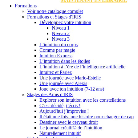
MAINTENANT EN LIBRAIRIE
Formations
Voir notre catalogue complet
Formations et Stages d'IRIS
Développez votre intuition
Niveau 1
Niveau 2
Niveau 3
L’intuition du corps
Comme par magie
Intuition Express
L’intuition dans les étoiles
L’intuition à l’ère de l’intelligence artificielle
Intuitez et Pariez
Une journée avec Marie-Estelle
Une journée avec Alexis
Joue avec ton intuition (7-12 ans)
Stages des Amis d'IRIS
Explorer son intuition avec les constellations
C’est décidé, j’écris !
Aujourd'hui j’improvise !
Il était une fois, une histoire pour changer de cap
Dessiner avec le cerveau droit
Le journal créatif© de l’intuition
Naturellement intuitif