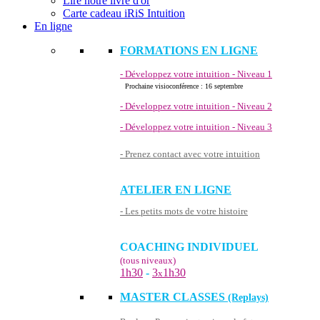
Lire notre livre d'or
Carte cadeau iRiS Intuition
En ligne
FORMATIONS EN LIGNE
- Développez votre intuition - Niveau 1
Prochaine visioconférence : 16 septembre
- Développez votre intuition - Niveau 2
- Développez votre intuition - Niveau 3
- Prenez contact avec votre intuition
ATELIER EN LIGNE
- Les petits mots de votre histoire
COACHING INDIVIDUEL
(tous niveaux)
1h30
-
3
1h30
x
MASTER CLASSES
(Replays)