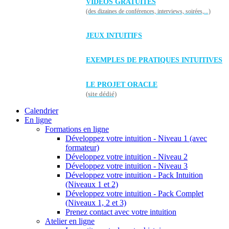
VIDÉOS GRATUITES
(des dizaines de conférences, interviews, soirées,...)
JEUX INTUITIFS
EXEMPLES DE PRATIQUES INTUITIVES
LE PROJET ORACLE
(site dédié)
Calendrier
En ligne
Formations en ligne
Développez votre intuition - Niveau 1 (avec
formateur)
Développez votre intuition - Niveau 2
Développez votre intuition - Niveau 3
Développez votre intuition - Pack Intuition
(Niveaux 1 et 2)
Développez votre intuition - Pack Complet
(Niveaux 1, 2 et 3)
Prenez contact avec votre intuition
Atelier en ligne