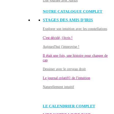
Une journée avec Alexis
NOTRE CATALOGUE COMPLET
STAGES DES AMIS D'IRIS
Explorer son intuition avec les constellations
C'est décidé, j'écris !
Aujourd'hui j'improvise !
Il était une fois, une histoire pour changer de
cap
Dessiner avec le cerveau droit
Le journal créatif© de l'intuition
Naturellement intuitif
LE CALENDRIER COMPLET