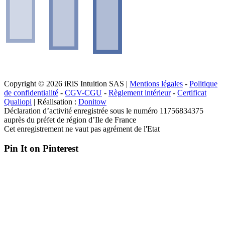
Copyright © 2026 iRiS Intuition SAS |
Mentions légales
-
Politique
de confidentialité
-
CGV-CGU
-
Règlement intérieur
-
Certificat
Qualiopi
| Réalisation :
Donitow
Déclaration d’activité enregistrée sous le numéro 11756834375
auprès du préfet de région d’Ile de France
Cet enregistrement ne vaut pas agrément de l'Etat
Pin It on Pinterest