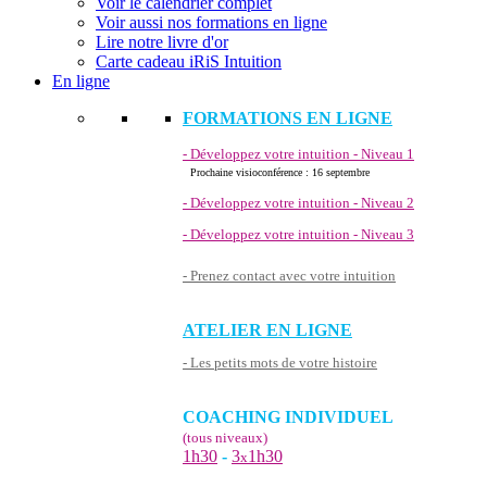
Voir le calendrier complet
Voir aussi nos formations en ligne
Lire notre livre d'or
Carte cadeau iRiS Intuition
En ligne
FORMATIONS EN LIGNE
- Développez votre intuition - Niveau 1
Prochaine visioconférence : 16 septembre
- Développez votre intuition - Niveau 2
- Développez votre intuition - Niveau 3
- Prenez contact avec votre intuition
ATELIER EN LIGNE
- Les petits mots de votre histoire
COACHING INDIVIDUEL
(tous niveaux)
1h30
-
3
1h30
x