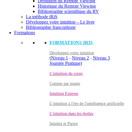
Définition du Remote Viewing
Historique du Remote Viewing
Bibliographie scientifique du RV
La méthode iRiS
Développez votre intuition – Le livre
Bibliographie francophone
Formations
FORMATIONS IRIS
Développez votre intuition
(
Niveau 1
-
Niveau 2
-
Niveau 3
Journée Pratique
)
L'intuition du corps
Comme par magie
Intuition Express
L'intuition à l'ère de l'intelligence artificielle
L'intuition dans les étoiles
Intuitez et Pariez