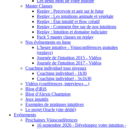
Les petits mots de votre histoire
Master Classes
Replay : Percevoir et agir sur le futur
Replay : Les intuitions animale et végétale
Replay : État intuitif et flow créatif
Replay : Comment être sur de nos intuitions
Replay : Intuition et domaine judiciaire
Pack 5 master classes en replay
Nos événements en ligne
L'heure intuitive - Visioconférences gratuites
(replays)
Journée de l'intuition 2015 - Vidéos
Journée de l'intuition 2017 - Vidéos
Coaching individuel tous niveaux
Coaching individuel - 1h30
Coaching individuel - 3x1h30
Vidéos (conférences, interviews,...)
Blog d'iRiS
Blog d'Alexis Champion
Jeux intuitifs
Exemples de pratiques intuitives
Le projet Oracle (site dédié)
Evénements
Prochaines Visioconférences
16 septembre 2026 - Développez votre intuition -