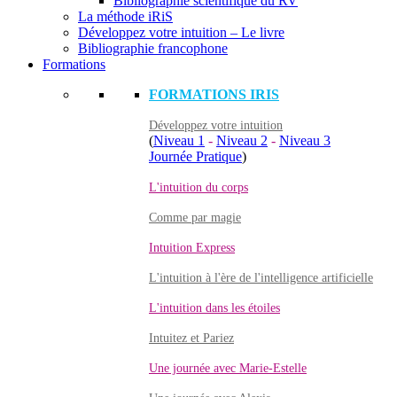
Bibliographie scientifique du RV
La méthode iRiS
Développez votre intuition – Le livre
Bibliographie francophone
Formations
FORMATIONS IRIS
Développez votre intuition
(
Niveau 1
-
Niveau 2
-
Niveau 3
Journée Pratique
)
L'intuition du corps
Comme par magie
Intuition Express
L'intuition à l'ère de l'intelligence artificielle
L'intuition dans les étoiles
Intuitez et Pariez
Une journée avec Marie-Estelle