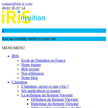
contact@iris-ic.com
09 81 95 07 14
0
was successfully added to your cart.
MENU
MENU
IRIS
Ecole de l'intuition en France
Notre équipe
iRiS recrute
Nos références
Notre blog
L'intuition
L'intuition, qu'est ce que c'est ?
Ses applications et usages
La technique du Remote Viewing
Définition du Remote Viewing
Historique du Remote Viewing