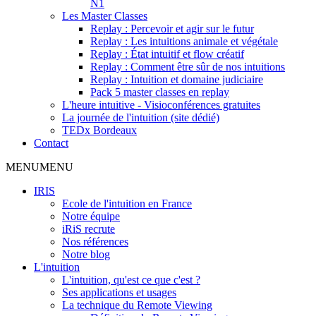
N1
Les Master Classes
Replay : Percevoir et agir sur le futur
Replay : Les intuitions animale et végétale
Replay : État intuitif et flow créatif
Replay : Comment être sûr de nos intuitions
Replay : Intuition et domaine judiciaire
Pack 5 master classes en replay
L'heure intuitive - Visioconférences gratuites
La journée de l'intuition (site dédié)
TEDx Bordeaux
Contact
MENU
MENU
IRIS
Ecole de l'intuition en France
Notre équipe
iRiS recrute
Nos références
Notre blog
L'intuition
L'intuition, qu'est ce que c'est ?
Ses applications et usages
La technique du Remote Viewing