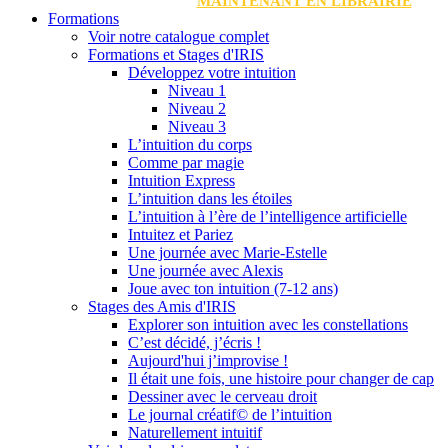
MAINTENANT EN LIBRAIRIE
Formations
Voir notre catalogue complet
Formations et Stages d'IRIS
Développez votre intuition
Niveau 1
Niveau 2
Niveau 3
L’intuition du corps
Comme par magie
Intuition Express
L’intuition dans les étoiles
L’intuition à l’ère de l’intelligence artificielle
Intuitez et Pariez
Une journée avec Marie-Estelle
Une journée avec Alexis
Joue avec ton intuition (7-12 ans)
Stages des Amis d'IRIS
Explorer son intuition avec les constellations
C’est décidé, j’écris !
Aujourd'hui j’improvise !
Il était une fois, une histoire pour changer de cap
Dessiner avec le cerveau droit
Le journal créatif© de l’intuition
Naturellement intuitif