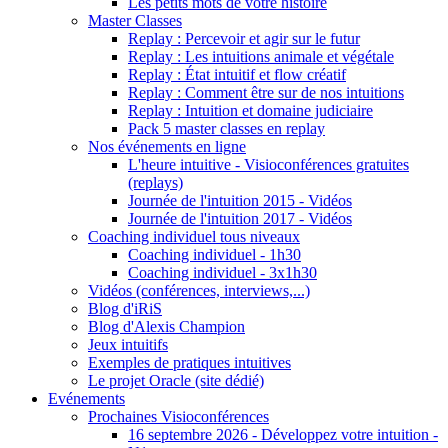
Les petits mots de votre histoire
Master Classes
Replay : Percevoir et agir sur le futur
Replay : Les intuitions animale et végétale
Replay : État intuitif et flow créatif
Replay : Comment être sur de nos intuitions
Replay : Intuition et domaine judiciaire
Pack 5 master classes en replay
Nos événements en ligne
L'heure intuitive - Visioconférences gratuites
(replays)
Journée de l'intuition 2015 - Vidéos
Journée de l'intuition 2017 - Vidéos
Coaching individuel tous niveaux
Coaching individuel - 1h30
Coaching individuel - 3x1h30
Vidéos (conférences, interviews,...)
Blog d'iRiS
Blog d'Alexis Champion
Jeux intuitifs
Exemples de pratiques intuitives
Le projet Oracle (site dédié)
Evénements
Prochaines Visioconférences
16 septembre 2026 - Développez votre intuition -