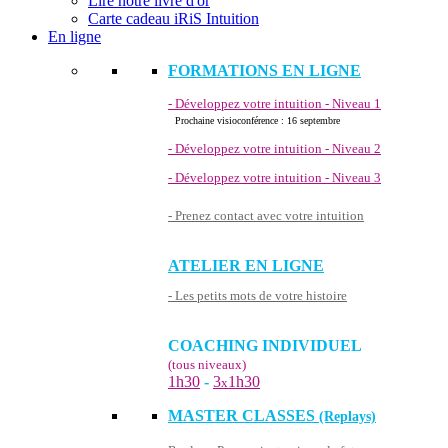
Lire notre livre d'or
Carte cadeau iRiS Intuition
En ligne
FORMATIONS EN LIGNE
- Développez votre intuition - Niveau 1
Prochaine visioconférence : 16 septembre
- Développez votre intuition - Niveau 2
- Développez votre intuition - Niveau 3
- Prenez contact avec votre intuition
ATELIER EN LIGNE
- Les petits mots de votre histoire
COACHING INDIVIDUEL
(tous niveaux)
1h30
-
3
1h30
x
MASTER CLASSES
(Replays)