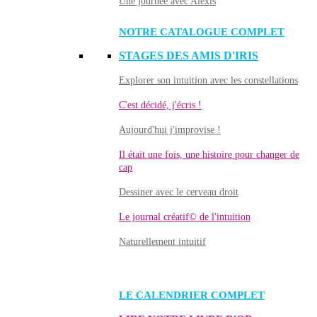
Une journée avec Alexis
NOTRE CATALOGUE COMPLET
STAGES DES AMIS D'IRIS
Explorer son intuition avec les constellations
C'est décidé, j'écris !
Aujourd'hui j'improvise !
Il était une fois, une histoire pour changer de
cap
Dessiner avec le cerveau droit
Le journal créatif© de l'intuition
Naturellement intuitif
LE CALENDRIER COMPLET