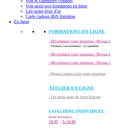
Voir le calendrier complet
Voir aussi nos formations en ligne
Lire notre livre d'or
Carte cadeau iRiS Intuition
En ligne
FORMATIONS EN LIGNE
- Développez votre intuition - Niveau 1
Prochaine visioconférence : 16 septembre
- Développez votre intuition - Niveau 2
- Développez votre intuition - Niveau 3
- Prenez contact avec votre intuition
ATELIER EN LIGNE
- Les petits mots de votre histoire
COACHING INDIVIDUEL
(tous niveaux)
1h30
-
3
1h30
x