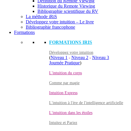
Définition du Remote Viewing
Historique du Remote Viewing
Bibliographie scientifique du RV
La méthode iRiS
Développez votre intuition – Le livre
Bibliographie francophone
Formations
FORMATIONS IRIS
Développez votre intuition
(
Niveau 1
-
Niveau 2
-
Niveau 3
Journée Pratique
)
L'intuition du corps
Comme par magie
Intuition Express
L'intuition à l'ère de l'intelligence artificielle
L'intuition dans les étoiles
Intuitez et Pariez