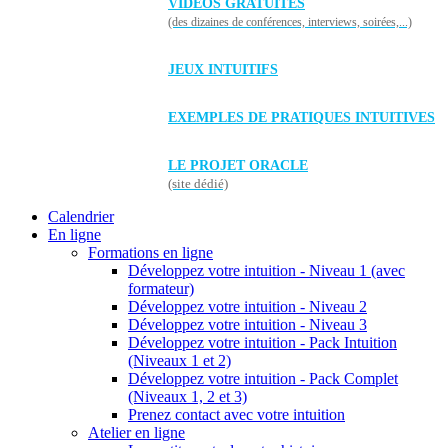
VIDÉOS GRATUITES
(des dizaines de conférences, interviews, soirées,...)
JEUX INTUITIFS
EXEMPLES DE PRATIQUES INTUITIVES
LE PROJET ORACLE
(site dédié)
Calendrier
En ligne
Formations en ligne
Développez votre intuition - Niveau 1 (avec
formateur)
Développez votre intuition - Niveau 2
Développez votre intuition - Niveau 3
Développez votre intuition - Pack Intuition
(Niveaux 1 et 2)
Développez votre intuition - Pack Complet
(Niveaux 1, 2 et 3)
Prenez contact avec votre intuition
Atelier en ligne