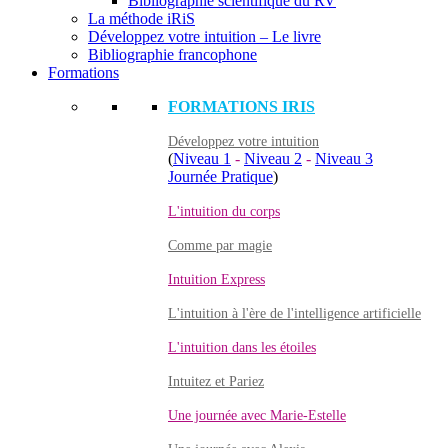
Bibliographie scientifique du RV
La méthode iRiS
Développez votre intuition – Le livre
Bibliographie francophone
Formations
FORMATIONS IRIS
Développez votre intuition
(
Niveau 1
-
Niveau 2
-
Niveau 3
Journée Pratique
)
L'intuition du corps
Comme par magie
Intuition Express
L'intuition à l'ère de l'intelligence artificielle
L'intuition dans les étoiles
Intuitez et Pariez
Une journée avec Marie-Estelle