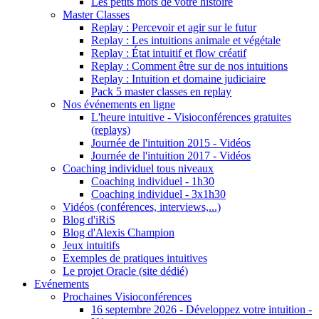
Les petits mots de votre histoire
Master Classes
Replay : Percevoir et agir sur le futur
Replay : Les intuitions animale et végétale
Replay : État intuitif et flow créatif
Replay : Comment être sur de nos intuitions
Replay : Intuition et domaine judiciaire
Pack 5 master classes en replay
Nos événements en ligne
L'heure intuitive - Visioconférences gratuites
(replays)
Journée de l'intuition 2015 - Vidéos
Journée de l'intuition 2017 - Vidéos
Coaching individuel tous niveaux
Coaching individuel - 1h30
Coaching individuel - 3x1h30
Vidéos (conférences, interviews,...)
Blog d'iRiS
Blog d'Alexis Champion
Jeux intuitifs
Exemples de pratiques intuitives
Le projet Oracle (site dédié)
Evénements
Prochaines Visioconférences
16 septembre 2026 - Développez votre intuition -