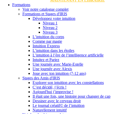
MAINTENANT EN LIBRAIRIE
Formations
Voir notre catalogue complet
Formations et Stages d'IRIS
Développez votre intuition
Niveau 1
Niveau 2
Niveau 3
L’intuition du corps
Comme par magie
Intuition Express
L’intuition dans les étoiles
L’intuition à l’ère de l’intelligence artificielle
Intuitez et Pariez
Une journée avec Marie-Estelle
Une journée avec Alexis
Joue avec ton intuition (7-12 ans)
Stages des Amis d'IRIS
Explorer son intuition avec les constellations
C’est décidé, j’écris !
Aujourd'hui j’improvise !
Il était une fois, une histoire pour changer de cap
Dessiner avec le cerveau droit
Le journal créatif© de l’intuition
Naturellement intuitif