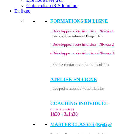
Lire notre livre d'or
Carte cadeau iRiS Intuition
En ligne
FORMATIONS EN LIGNE
- Développez votre intuition - Niveau 1
Prochaine visioconférence : 16 septembre
- Développez votre intuition - Niveau 2
- Développez votre intuition - Niveau 3
- Prenez contact avec votre intuition
ATELIER EN LIGNE
- Les petits mots de votre histoire
COACHING INDIVIDUEL
(tous niveaux)
1h30
-
3
1h30
x
MASTER CLASSES
(Replays)