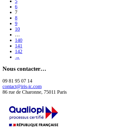
5
6
7
8
9
10
…
140
141
142
→
Nous contacter…
09 81 95 07 14
contact@iris-ic.com
86 rue de Charonne, 75011 Paris