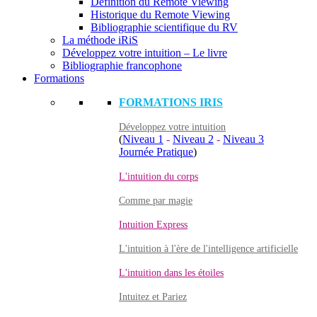
Définition du Remote Viewing
Historique du Remote Viewing
Bibliographie scientifique du RV
La méthode iRiS
Développez votre intuition – Le livre
Bibliographie francophone
Formations
FORMATIONS IRIS
Développez votre intuition
(
Niveau 1
-
Niveau 2
-
Niveau 3
Journée Pratique
)
L'intuition du corps
Comme par magie
Intuition Express
L'intuition à l'ère de l'intelligence artificielle
L'intuition dans les étoiles
Intuitez et Pariez