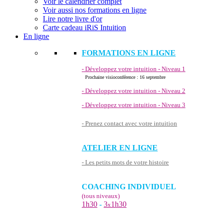
Voir le calendrier complet
Voir aussi nos formations en ligne
Lire notre livre d'or
Carte cadeau iRiS Intuition
En ligne
FORMATIONS EN LIGNE
- Développez votre intuition - Niveau 1
Prochaine visioconférence : 16 septembre
- Développez votre intuition - Niveau 2
- Développez votre intuition - Niveau 3
- Prenez contact avec votre intuition
ATELIER EN LIGNE
- Les petits mots de votre histoire
COACHING INDIVIDUEL
(tous niveaux)
1h30
-
3
1h30
x