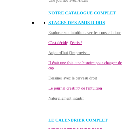
Une journée avec Alexis
NOTRE CATALOGUE COMPLET
STAGES DES AMIS D'IRIS
Explorer son intuition avec les constellations
C'est décidé, j'écris !
Aujourd'hui j'improvise !
Il était une fois, une histoire pour changer de
cap
Dessiner avec le cerveau droit
Le journal créatif© de l'intuition
Naturellement intuitif
LE CALENDRIER COMPLET