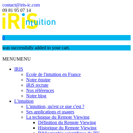
contact@iris-ic.com
09 81 95 07 14
0
was successfully added to your cart.
MENU
MENU
IRIS
Ecole de l'intuition en France
Notre équipe
iRiS recrute
Nos références
Notre blog
L'intuition
L'intuition, qu'est ce que c'est ?
Ses applications et usages
La technique du Remote Viewing
Définition du Remote Viewing
Historique du Remote Viewing