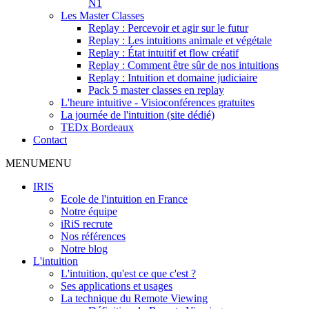
N1
Les Master Classes
Replay : Percevoir et agir sur le futur
Replay : Les intuitions animale et végétale
Replay : État intuitif et flow créatif
Replay : Comment être sûr de nos intuitions
Replay : Intuition et domaine judiciaire
Pack 5 master classes en replay
L'heure intuitive - Visioconférences gratuites
La journée de l'intuition (site dédié)
TEDx Bordeaux
Contact
MENU
MENU
IRIS
Ecole de l'intuition en France
Notre équipe
iRiS recrute
Nos références
Notre blog
L'intuition
L'intuition, qu'est ce que c'est ?
Ses applications et usages
La technique du Remote Viewing