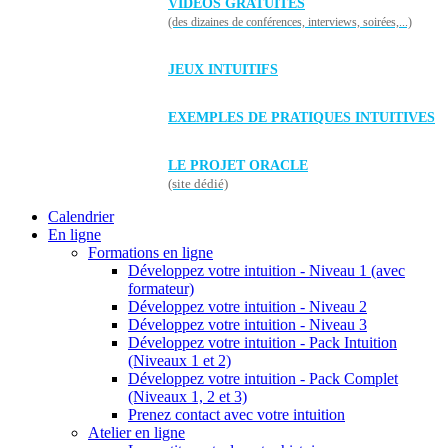
VIDÉOS GRATUITES
(des dizaines de conférences, interviews, soirées,...)
JEUX INTUITIFS
EXEMPLES DE PRATIQUES INTUITIVES
LE PROJET ORACLE
(site dédié)
Calendrier
En ligne
Formations en ligne
Développez votre intuition - Niveau 1 (avec
formateur)
Développez votre intuition - Niveau 2
Développez votre intuition - Niveau 3
Développez votre intuition - Pack Intuition
(Niveaux 1 et 2)
Développez votre intuition - Pack Complet
(Niveaux 1, 2 et 3)
Prenez contact avec votre intuition
Atelier en ligne