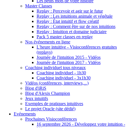
Les petits mots de votre histoire
Master Classes
Replay : Percevoir et agir sur le futur
Replay : Les intuitions animale et végétale
Replay : État intuitif et flow créatif
Replay : Comment être sur de nos intuitions
Replay : Intuition et domaine judiciaire
Pack 5 master classes en replay
Nos événements en ligne
L'heure intuitive - Visioconférences gratuites
(replays)
Journée de l'intuition 2015 - Vidéos
Journée de l'intuition 2017 - Vidéos
Coaching individuel tous niveaux
Coaching individuel - 1h30
Coaching individuel - 3x1h30
Vidéos (conférences, interviews,...)
Blog d'iRiS
Blog d'Alexis Champion
Jeux intuitifs
Exemples de pratiques intuitives
Le projet Oracle (site dédié)
Evénements
Prochaines Visioconférences
16 septembre 2026 - Développez votre intuition -