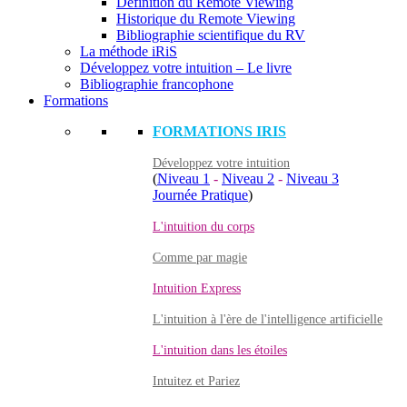
Définition du Remote Viewing
Historique du Remote Viewing
Bibliographie scientifique du RV
La méthode iRiS
Développez votre intuition – Le livre
Bibliographie francophone
Formations
FORMATIONS IRIS
Développez votre intuition
(
Niveau 1
-
Niveau 2
-
Niveau 3
Journée Pratique
)
L'intuition du corps
Comme par magie
Intuition Express
L'intuition à l'ère de l'intelligence artificielle
L'intuition dans les étoiles
Intuitez et Pariez