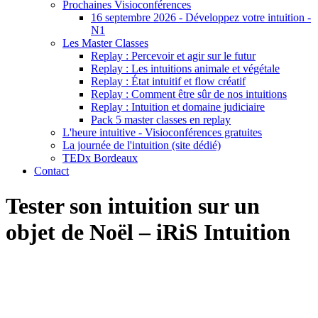
Prochaines Visioconférences
16 septembre 2026 - Développez votre intuition -
N1
Les Master Classes
Replay : Percevoir et agir sur le futur
Replay : Les intuitions animale et végétale
Replay : État intuitif et flow créatif
Replay : Comment être sûr de nos intuitions
Replay : Intuition et domaine judiciaire
Pack 5 master classes en replay
L'heure intuitive - Visioconférences gratuites
La journée de l'intuition (site dédié)
TEDx Bordeaux
Contact
Tester son intuition sur un
objet de Noël – iRiS Intuition