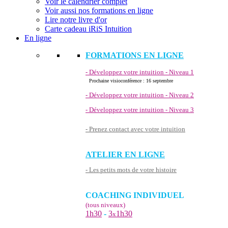
Voir le calendrier complet
Voir aussi nos formations en ligne
Lire notre livre d'or
Carte cadeau iRiS Intuition
En ligne
FORMATIONS EN LIGNE
- Développez votre intuition - Niveau 1
Prochaine visioconférence : 16 septembre
- Développez votre intuition - Niveau 2
- Développez votre intuition - Niveau 3
- Prenez contact avec votre intuition
ATELIER EN LIGNE
- Les petits mots de votre histoire
COACHING INDIVIDUEL
(tous niveaux)
1h30
-
3
1h30
x