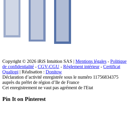
Copyright © 2026 iRiS Intuition SAS |
Mentions légales
-
Politique
de confidentialité
-
CGV-CGU
-
Règlement intérieur
-
Certificat
Qualiopi
| Réalisation :
Donitow
Déclaration d’activité enregistrée sous le numéro 11756834375
auprès du préfet de région d’Ile de France
Cet enregistrement ne vaut pas agrément de l'Etat
Pin It on Pinterest