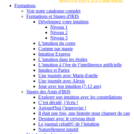
MAINTENANT EN LIBRAIRIE
Formations
Voir notre catalogue complet
Formations et Stages d'IRIS
Développez votre intuition
Niveau 1
Niveau 2
Niveau 3
L’intuition du corps
Comme par magie
Intuition Express
L’intuition dans les étoiles
L’intuition à l’ère de l’intelligence artificielle
Intuitez et Pariez
Une journée avec Marie-Estelle
Une journée avec Alexis
Joue avec ton intuition (7-12 ans)
Stages des Amis d'IRIS
Explorer son intuition avec les constellations
C’est décidé, j’écris !
Aujourd'hui j’improvise !
Il était une fois, une histoire pour changer de cap
Dessiner avec le cerveau droit
Le journal créatif© de l’intuition
Naturellement intuitif