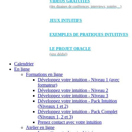
VIDÉOS GRATUITES
(des dizaines de conférences, interviews, soirées,...)
JEUX INTUITIFS
EXEMPLES DE PRATIQUES INTUITIVES
LE PROJET ORACLE
(site dédié)
Calendrier
En ligne
Formations en ligne
Développez votre intuition - Niveau 1 (avec
formateur)
Développez votre intuition - Niveau 2
Développez votre intuition - Niveau 3
Développez votre intuition - Pack Intuition
(Niveaux 1 et 2)
Développez votre intuition - Pack Complet
(Niveaux 1, 2 et 3)
Prenez contact avec votre intuition
Atelier en ligne