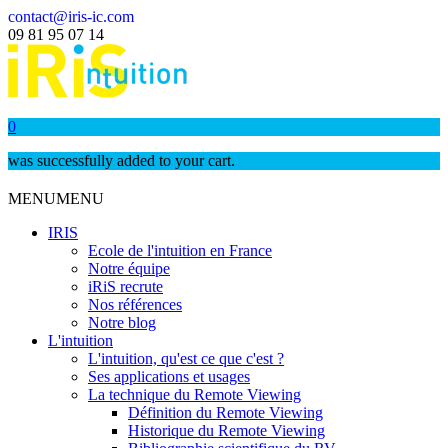
contact@iris-ic.com
09 81 95 07 14
0
was successfully added to your cart.
MENU
MENU
IRIS
Ecole de l'intuition en France
Notre équipe
iRiS recrute
Nos références
Notre blog
L'intuition
L'intuition, qu'est ce que c'est ?
Ses applications et usages
La technique du Remote Viewing
Définition du Remote Viewing
Historique du Remote Viewing