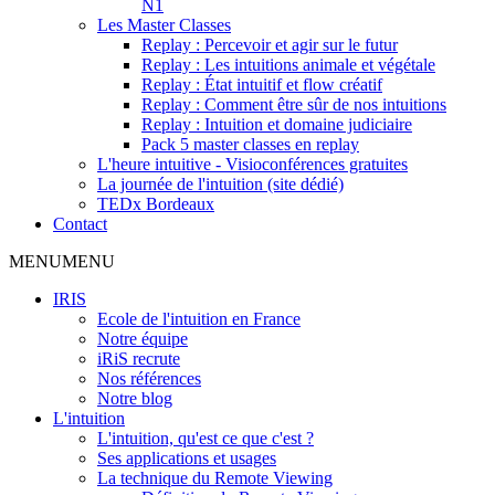
N1
Les Master Classes
Replay : Percevoir et agir sur le futur
Replay : Les intuitions animale et végétale
Replay : État intuitif et flow créatif
Replay : Comment être sûr de nos intuitions
Replay : Intuition et domaine judiciaire
Pack 5 master classes en replay
L'heure intuitive - Visioconférences gratuites
La journée de l'intuition (site dédié)
TEDx Bordeaux
Contact
MENU
MENU
IRIS
Ecole de l'intuition en France
Notre équipe
iRiS recrute
Nos références
Notre blog
L'intuition
L'intuition, qu'est ce que c'est ?
Ses applications et usages
La technique du Remote Viewing