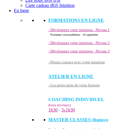
Lire notre livre d'or
Carte cadeau iRiS Intuition
En ligne
FORMATIONS EN LIGNE
- Développez votre intuition - Niveau 1
Prochaine visioconférence : 16 septembre
- Développez votre intuition - Niveau 2
- Développez votre intuition - Niveau 3
- Prenez contact avec votre intuition
ATELIER EN LIGNE
- Les petits mots de votre histoire
COACHING INDIVIDUEL
(tous niveaux)
1h30
-
3
1h30
x
MASTER CLASSES
(Replays)