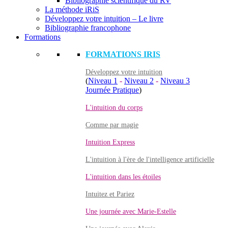
Bibliographie scientifique du RV
La méthode iRiS
Développez votre intuition – Le livre
Bibliographie francophone
Formations
FORMATIONS IRIS
Développez votre intuition
(
Niveau 1
-
Niveau 2
-
Niveau 3
Journée Pratique
)
L'intuition du corps
Comme par magie
Intuition Express
L'intuition à l'ère de l'intelligence artificielle
L'intuition dans les étoiles
Intuitez et Pariez
Une journée avec Marie-Estelle