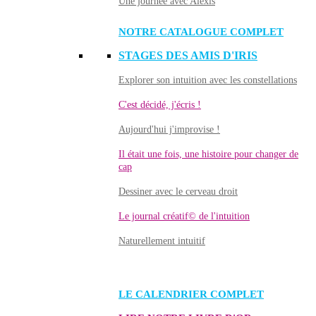
Une journée avec Alexis
NOTRE CATALOGUE COMPLET
STAGES DES AMIS D'IRIS
Explorer son intuition avec les constellations
C'est décidé, j'écris !
Aujourd'hui j'improvise !
Il était une fois, une histoire pour changer de
cap
Dessiner avec le cerveau droit
Le journal créatif© de l'intuition
Naturellement intuitif
LE CALENDRIER COMPLET