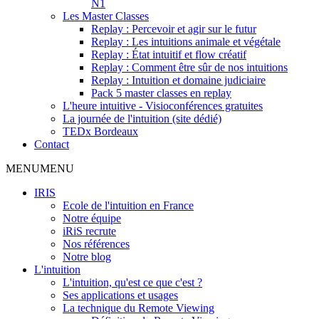
N1
Les Master Classes
Replay : Percevoir et agir sur le futur
Replay : Les intuitions animale et végétale
Replay : État intuitif et flow créatif
Replay : Comment être sûr de nos intuitions
Replay : Intuition et domaine judiciaire
Pack 5 master classes en replay
L'heure intuitive - Visioconférences gratuites
La journée de l'intuition (site dédié)
TEDx Bordeaux
Contact
MENU
MENU
IRIS
Ecole de l'intuition en France
Notre équipe
iRiS recrute
Nos références
Notre blog
L'intuition
L'intuition, qu'est ce que c'est ?
Ses applications et usages
La technique du Remote Viewing