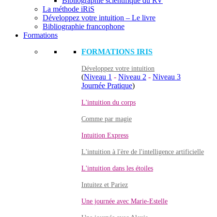
Bibliographie scientifique du RV
La méthode iRiS
Développez votre intuition – Le livre
Bibliographie francophone
Formations
FORMATIONS IRIS
Développez votre intuition
(
Niveau 1
-
Niveau 2
-
Niveau 3
Journée Pratique
)
L'intuition du corps
Comme par magie
Intuition Express
L'intuition à l'ère de l'intelligence artificielle
L'intuition dans les étoiles
Intuitez et Pariez
Une journée avec Marie-Estelle