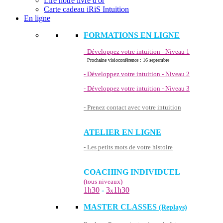
Lire notre livre d'or
Carte cadeau iRiS Intuition
En ligne
FORMATIONS EN LIGNE
- Développez votre intuition - Niveau 1
Prochaine visioconférence : 16 septembre
- Développez votre intuition - Niveau 2
- Développez votre intuition - Niveau 3
- Prenez contact avec votre intuition
ATELIER EN LIGNE
- Les petits mots de votre histoire
COACHING INDIVIDUEL
(tous niveaux)
1h30
-
3
1h30
x
MASTER CLASSES
(Replays)