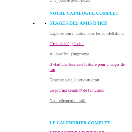
Une journée avec Alexis
NOTRE CATALOGUE COMPLET
STAGES DES AMIS D'IRIS
Explorer son intuition avec les constellations
C'est décidé, j'écris !
Aujourd'hui j'improvise !
Il était une fois, une histoire pour changer de
cap
Dessiner avec le cerveau droit
Le journal créatif© de l'intuition
Naturellement intuitif
LE CALENDRIER COMPLET