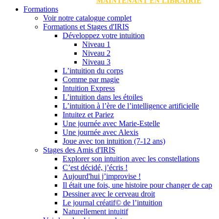
MAINTENANT EN LIBRAIRIE
Formations
Voir notre catalogue complet
Formations et Stages d'IRIS
Développez votre intuition
Niveau 1
Niveau 2
Niveau 3
L’intuition du corps
Comme par magie
Intuition Express
L’intuition dans les étoiles
L’intuition à l’ère de l’intelligence artificielle
Intuitez et Pariez
Une journée avec Marie-Estelle
Une journée avec Alexis
Joue avec ton intuition (7-12 ans)
Stages des Amis d'IRIS
Explorer son intuition avec les constellations
C’est décidé, j’écris !
Aujourd'hui j’improvise !
Il était une fois, une histoire pour changer de cap
Dessiner avec le cerveau droit
Le journal créatif© de l’intuition
Naturellement intuitif