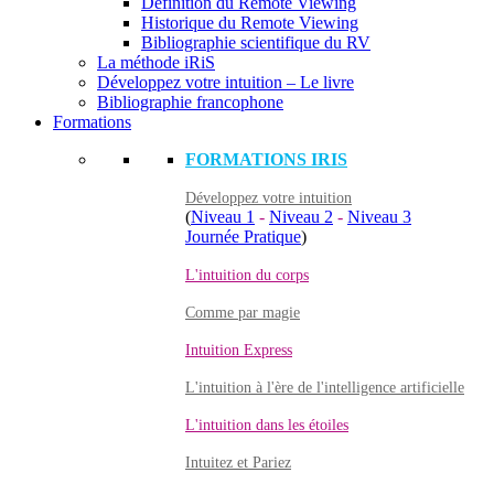
Définition du Remote Viewing
Historique du Remote Viewing
Bibliographie scientifique du RV
La méthode iRiS
Développez votre intuition – Le livre
Bibliographie francophone
Formations
FORMATIONS IRIS
Développez votre intuition
(
Niveau 1
-
Niveau 2
-
Niveau 3
Journée Pratique
)
L'intuition du corps
Comme par magie
Intuition Express
L'intuition à l'ère de l'intelligence artificielle
L'intuition dans les étoiles
Intuitez et Pariez