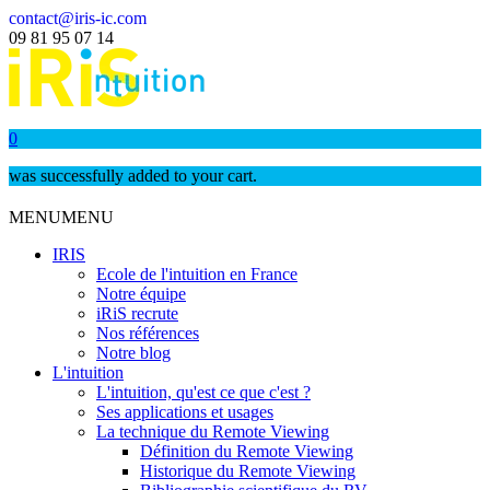
contact@iris-ic.com
09 81 95 07 14
0
was successfully added to your cart.
MENU
MENU
IRIS
Ecole de l'intuition en France
Notre équipe
iRiS recrute
Nos références
Notre blog
L'intuition
L'intuition, qu'est ce que c'est ?
Ses applications et usages
La technique du Remote Viewing
Définition du Remote Viewing
Historique du Remote Viewing