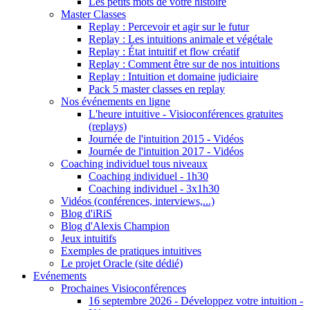
Les petits mots de votre histoire
Master Classes
Replay : Percevoir et agir sur le futur
Replay : Les intuitions animale et végétale
Replay : État intuitif et flow créatif
Replay : Comment être sur de nos intuitions
Replay : Intuition et domaine judiciaire
Pack 5 master classes en replay
Nos événements en ligne
L'heure intuitive - Visioconférences gratuites
(replays)
Journée de l'intuition 2015 - Vidéos
Journée de l'intuition 2017 - Vidéos
Coaching individuel tous niveaux
Coaching individuel - 1h30
Coaching individuel - 3x1h30
Vidéos (conférences, interviews,...)
Blog d'iRiS
Blog d'Alexis Champion
Jeux intuitifs
Exemples de pratiques intuitives
Le projet Oracle (site dédié)
Evénements
Prochaines Visioconférences
16 septembre 2026 - Développez votre intuition -