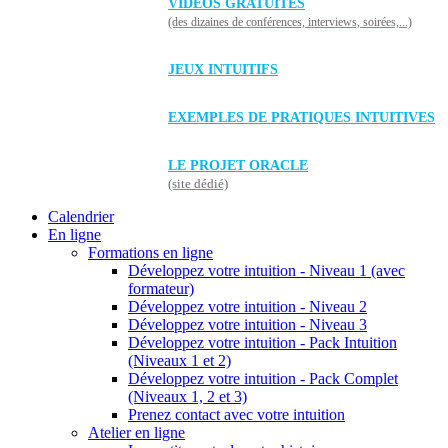
VIDÉOS GRATUITES
(des dizaines de conférences, interviews, soirées,...)
JEUX INTUITIFS
EXEMPLES DE PRATIQUES INTUITIVES
LE PROJET ORACLE
(site dédié)
Calendrier
En ligne
Formations en ligne
Développez votre intuition - Niveau 1 (avec
formateur)
Développez votre intuition - Niveau 2
Développez votre intuition - Niveau 3
Développez votre intuition - Pack Intuition
(Niveaux 1 et 2)
Développez votre intuition - Pack Complet
(Niveaux 1, 2 et 3)
Prenez contact avec votre intuition
Atelier en ligne