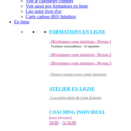
Voir le calendrier complet
Voir aussi nos formations en ligne
Lire notre livre d'or
Carte cadeau iRiS Intuition
En ligne
FORMATIONS EN LIGNE
- Développez votre intuition - Niveau 1
Prochaine visioconférence : 16 septembre
- Développez votre intuition - Niveau 2
- Développez votre intuition - Niveau 3
- Prenez contact avec votre intuition
ATELIER EN LIGNE
- Les petits mots de votre histoire
COACHING INDIVIDUEL
(tous niveaux)
1h30
-
3
1h30
x