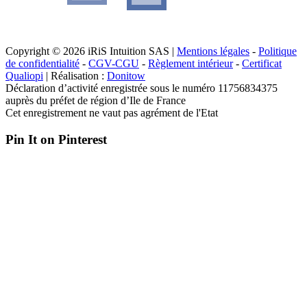
Copyright © 2026 iRiS Intuition SAS |
Mentions légales
-
Politique
de confidentialité
-
CGV-CGU
-
Règlement intérieur
-
Certificat
Qualiopi
| Réalisation :
Donitow
Déclaration d’activité enregistrée sous le numéro 11756834375
auprès du préfet de région d’Ile de France
Cet enregistrement ne vaut pas agrément de l'Etat
Pin It on Pinterest