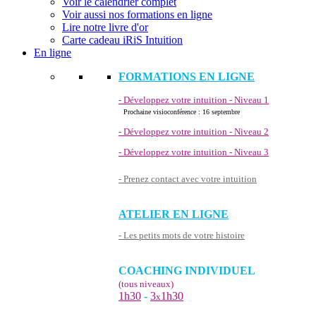
Voir le calendrier complet
Voir aussi nos formations en ligne
Lire notre livre d'or
Carte cadeau iRiS Intuition
En ligne
FORMATIONS EN LIGNE
- Développez votre intuition - Niveau 1
Prochaine visioconférence : 16 septembre
- Développez votre intuition - Niveau 2
- Développez votre intuition - Niveau 3
- Prenez contact avec votre intuition
ATELIER EN LIGNE
- Les petits mots de votre histoire
COACHING INDIVIDUEL
(tous niveaux)
1h30
-
3
1h30
x