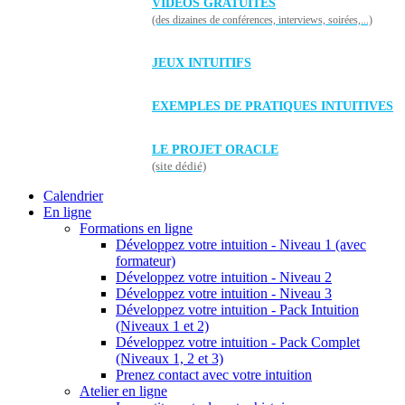
VIDÉOS GRATUITES
(des dizaines de conférences, interviews, soirées,...)
JEUX INTUITIFS
EXEMPLES DE PRATIQUES INTUITIVES
LE PROJET ORACLE
(site dédié)
Calendrier
En ligne
Formations en ligne
Développez votre intuition - Niveau 1 (avec
formateur)
Développez votre intuition - Niveau 2
Développez votre intuition - Niveau 3
Développez votre intuition - Pack Intuition
(Niveaux 1 et 2)
Développez votre intuition - Pack Complet
(Niveaux 1, 2 et 3)
Prenez contact avec votre intuition
Atelier en ligne