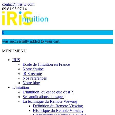
contact@iris-ic.com
09 81 95 07 14
0
was successfully added to your cart.
MENU
MENU
IRIS
Ecole de l'intuition en France
Notre équipe
iRiS recrute
Nos références
Notre blog
L'intuition
L'intuition, qu'est ce que c'est ?
Ses applications et usages
La technique du Remote Viewing
Définition du Remote Viewing
Historique du Remote Viewing