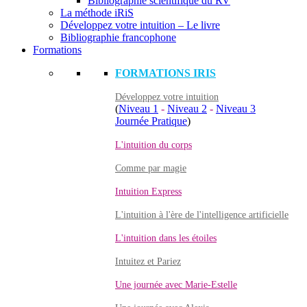
Bibliographie scientifique du RV
La méthode iRiS
Développez votre intuition – Le livre
Bibliographie francophone
Formations
FORMATIONS IRIS
Développez votre intuition
(
Niveau 1
-
Niveau 2
-
Niveau 3
Journée Pratique
)
L'intuition du corps
Comme par magie
Intuition Express
L'intuition à l'ère de l'intelligence artificielle
L'intuition dans les étoiles
Intuitez et Pariez
Une journée avec Marie-Estelle