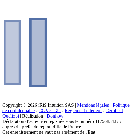
Copyright © 2026 iRiS Intuition SAS |
Mentions légales
-
Politique
de confidentialité
-
CGV-CGU
-
Règlement intérieur
-
Certificat
Qualiopi
| Réalisation :
Donitow
Déclaration d’activité enregistrée sous le numéro 11756834375
auprès du préfet de région d’Ile de France
Cet enregistrement ne vaut pas agrément de l'Etat