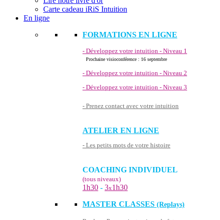
Lire notre livre d'or
Carte cadeau iRiS Intuition
En ligne
FORMATIONS EN LIGNE
- Développez votre intuition - Niveau 1
Prochaine visioconférence : 16 septembre
- Développez votre intuition - Niveau 2
- Développez votre intuition - Niveau 3
- Prenez contact avec votre intuition
ATELIER EN LIGNE
- Les petits mots de votre histoire
COACHING INDIVIDUEL
(tous niveaux)
1h30
-
3
1h30
x
MASTER CLASSES
(Replays)