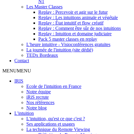
N1
Les Master Classes
Replay : Percevoir et agir sur le futur
Replay : Les intuitions animale et végétale
Replay : État intuitif et flow créatif
Replay : Comment être sûr de nos intuitions
Replay : Intuition et domaine judiciaire
Pack 5 master classes en replay
L'heure intuitive - Visioconférences gratuites
La journée de l'intuition (site dédié)
TEDx Bordeaux
Contact
MENU
MENU
IRIS
Ecole de l'intuition en France
Notre équipe
iRiS recrute
Nos références
Notre blog
L'intuition
L'intuition, qu'est ce que c'est ?
Ses applications et usages
La technique du Remote Viewing