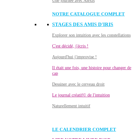
Une journée avec Alexis
NOTRE CATALOGUE COMPLET
STAGES DES AMIS D'IRIS
Explorer son intuition avec les constellations
C'est décidé, j'écris !
Aujourd'hui j'improvise !
Il était une fois, une histoire pour changer de
cap
Dessiner avec le cerveau droit
Le journal créatif© de l'intuition
Naturellement intuitif
LE CALENDRIER COMPLET