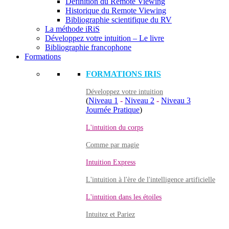
Définition du Remote Viewing
Historique du Remote Viewing
Bibliographie scientifique du RV
La méthode iRiS
Développez votre intuition – Le livre
Bibliographie francophone
Formations
FORMATIONS IRIS
Développez votre intuition
(
Niveau 1
-
Niveau 2
-
Niveau 3
Journée Pratique
)
L'intuition du corps
Comme par magie
Intuition Express
L'intuition à l'ère de l'intelligence artificielle
L'intuition dans les étoiles
Intuitez et Pariez