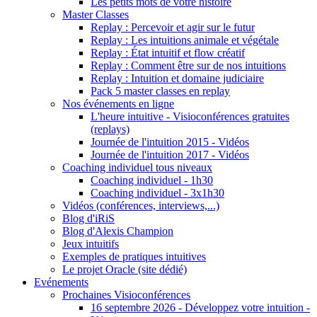
Les petits mots de votre histoire
Master Classes
Replay : Percevoir et agir sur le futur
Replay : Les intuitions animale et végétale
Replay : État intuitif et flow créatif
Replay : Comment être sur de nos intuitions
Replay : Intuition et domaine judiciaire
Pack 5 master classes en replay
Nos événements en ligne
L'heure intuitive - Visioconférences gratuites
(replays)
Journée de l'intuition 2015 - Vidéos
Journée de l'intuition 2017 - Vidéos
Coaching individuel tous niveaux
Coaching individuel - 1h30
Coaching individuel - 3x1h30
Vidéos (conférences, interviews,...)
Blog d'iRiS
Blog d'Alexis Champion
Jeux intuitifs
Exemples de pratiques intuitives
Le projet Oracle (site dédié)
Evénements
Prochaines Visioconférences
16 septembre 2026 - Développez votre intuition -