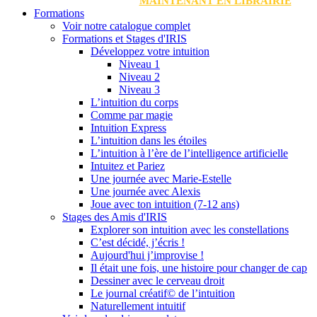
MAINTENANT EN LIBRAIRIE
Formations
Voir notre catalogue complet
Formations et Stages d'IRIS
Développez votre intuition
Niveau 1
Niveau 2
Niveau 3
L’intuition du corps
Comme par magie
Intuition Express
L’intuition dans les étoiles
L’intuition à l’ère de l’intelligence artificielle
Intuitez et Pariez
Une journée avec Marie-Estelle
Une journée avec Alexis
Joue avec ton intuition (7-12 ans)
Stages des Amis d'IRIS
Explorer son intuition avec les constellations
C’est décidé, j’écris !
Aujourd'hui j’improvise !
Il était une fois, une histoire pour changer de cap
Dessiner avec le cerveau droit
Le journal créatif© de l’intuition
Naturellement intuitif