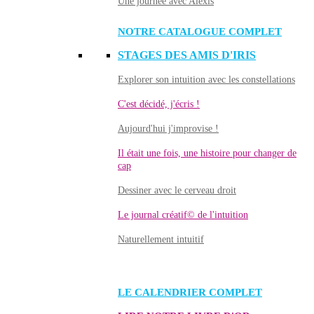
Une journée avec Alexis
NOTRE CATALOGUE COMPLET
STAGES DES AMIS D'IRIS
Explorer son intuition avec les constellations
C'est décidé, j'écris !
Aujourd'hui j'improvise !
Il était une fois, une histoire pour changer de
cap
Dessiner avec le cerveau droit
Le journal créatif© de l'intuition
Naturellement intuitif
LE CALENDRIER COMPLET