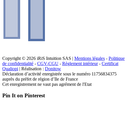
Copyright © 2026 iRiS Intuition SAS |
Mentions légales
-
Politique
de confidentialité
-
CGV-CGU
-
Règlement intérieur
-
Certificat
Qualiopi
| Réalisation :
Donitow
Déclaration d’activité enregistrée sous le numéro 11756834375
auprès du préfet de région d’Ile de France
Cet enregistrement ne vaut pas agrément de l'Etat
Pin It on Pinterest