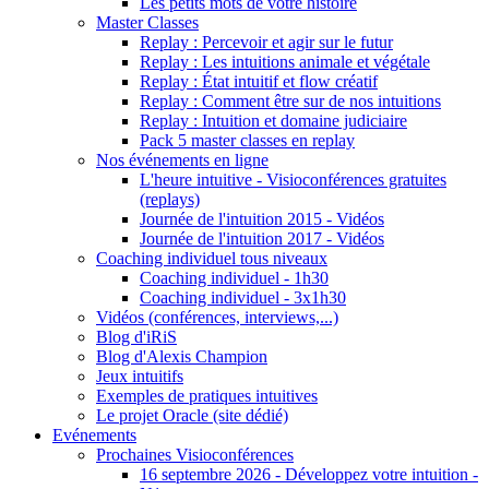
Les petits mots de votre histoire
Master Classes
Replay : Percevoir et agir sur le futur
Replay : Les intuitions animale et végétale
Replay : État intuitif et flow créatif
Replay : Comment être sur de nos intuitions
Replay : Intuition et domaine judiciaire
Pack 5 master classes en replay
Nos événements en ligne
L'heure intuitive - Visioconférences gratuites
(replays)
Journée de l'intuition 2015 - Vidéos
Journée de l'intuition 2017 - Vidéos
Coaching individuel tous niveaux
Coaching individuel - 1h30
Coaching individuel - 3x1h30
Vidéos (conférences, interviews,...)
Blog d'iRiS
Blog d'Alexis Champion
Jeux intuitifs
Exemples de pratiques intuitives
Le projet Oracle (site dédié)
Evénements
Prochaines Visioconférences
16 septembre 2026 - Développez votre intuition -