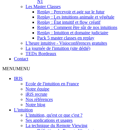
N1
Les Master Classes
Replay : Percevoir et agir sur le futur
Replay : Les intuitions animale et végétale
Replay : État intuitif et flow créatif
Replay : Comment être sûr de nos intuitions
Replay : Intuition et domaine judiciaire
Pack 5 master classes en replay
L'heure intuitive - Visioconférences gratuites
La journée de l'intuition (site dédié)
TEDx Bordeaux
Contact
MENU
MENU
IRIS
Ecole de l'intuition en France
Notre équipe
iRiS recrute
Nos références
Notre blog
L'intuition
L'intuition, qu'est ce que c'est ?
Ses applications et usages
La technique du Remote Viewing