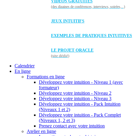
VIDÉOS GRATUITES
(des dizaines de conférences, interviews, soirées,...)
JEUX INTUITIFS
EXEMPLES DE PRATIQUES INTUITIVES
LE PROJET ORACLE
(site dédié)
Calendrier
En ligne
Formations en ligne
Développez votre intuition - Niveau 1 (avec
formateur)
Développez votre intuition - Niveau 2
Développez votre intuition - Niveau 3
Développez votre intuition - Pack Intuition
(Niveaux 1 et 2)
Développez votre intuition - Pack Complet
(Niveaux 1, 2 et 3)
Prenez contact avec votre intuition
Atelier en ligne