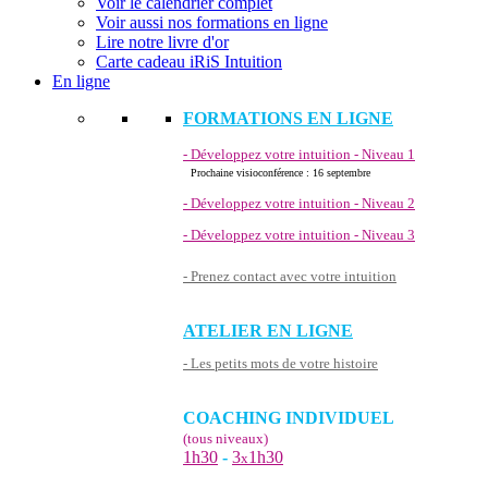
Voir le calendrier complet
Voir aussi nos formations en ligne
Lire notre livre d'or
Carte cadeau iRiS Intuition
En ligne
FORMATIONS EN LIGNE
- Développez votre intuition - Niveau 1
Prochaine visioconférence : 16 septembre
- Développez votre intuition - Niveau 2
- Développez votre intuition - Niveau 3
- Prenez contact avec votre intuition
ATELIER EN LIGNE
- Les petits mots de votre histoire
COACHING INDIVIDUEL
(tous niveaux)
1h30
-
3
1h30
x