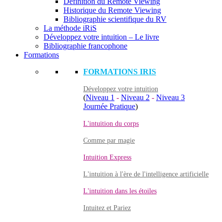
Définition du Remote Viewing
Historique du Remote Viewing
Bibliographie scientifique du RV
La méthode iRiS
Développez votre intuition – Le livre
Bibliographie francophone
Formations
FORMATIONS IRIS
Développez votre intuition
(
Niveau 1
-
Niveau 2
-
Niveau 3
Journée Pratique
)
L'intuition du corps
Comme par magie
Intuition Express
L'intuition à l'ère de l'intelligence artificielle
L'intuition dans les étoiles
Intuitez et Pariez