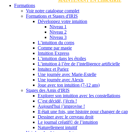
MAINTENANT EN LIBRAIRIE
Formations
Voir notre catalogue complet
Formations et Stages d'IRIS
Développez votre intuition
Niveau 1
Niveau 2
Niveau 3
L’intuition du corps
Comme par magie
Intuition Express
L’intuition dans les étoiles
L’intuition à l’ère de l’intelligence artificielle
Intuitez et Pariez
Une journée avec Marie-Estelle
Une journée avec Alexis
Joue avec ton intuition (7-12 ans)
Stages des Amis d'IRIS
Explorer son intuition avec les constellations
C’est décidé, j’écris !
Aujourd'hui j’improvise !
Il était une fois, une histoire pour changer de cap
Dessiner avec le cerveau droit
Le journal créatif© de l’intuition
Naturellement intuitif