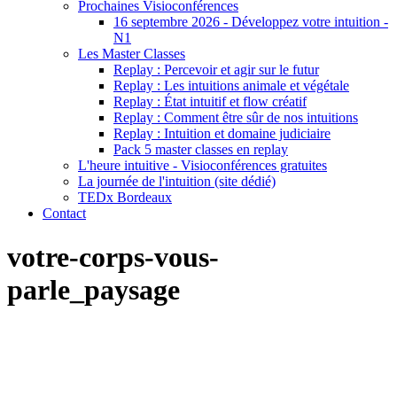
Prochaines Visioconférences
16 septembre 2026 - Développez votre intuition -
N1
Les Master Classes
Replay : Percevoir et agir sur le futur
Replay : Les intuitions animale et végétale
Replay : État intuitif et flow créatif
Replay : Comment être sûr de nos intuitions
Replay : Intuition et domaine judiciaire
Pack 5 master classes en replay
L'heure intuitive - Visioconférences gratuites
La journée de l'intuition (site dédié)
TEDx Bordeaux
Contact
votre-corps-vous-
parle_paysage