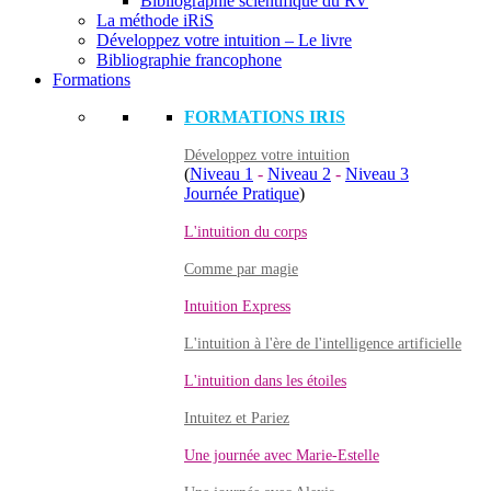
Bibliographie scientifique du RV
La méthode iRiS
Développez votre intuition – Le livre
Bibliographie francophone
Formations
FORMATIONS IRIS
Développez votre intuition
(
Niveau 1
-
Niveau 2
-
Niveau 3
Journée Pratique
)
L'intuition du corps
Comme par magie
Intuition Express
L'intuition à l'ère de l'intelligence artificielle
L'intuition dans les étoiles
Intuitez et Pariez
Une journée avec Marie-Estelle