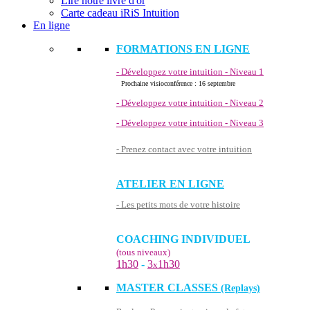
Lire notre livre d'or
Carte cadeau iRiS Intuition
En ligne
FORMATIONS EN LIGNE
- Développez votre intuition - Niveau 1
Prochaine visioconférence : 16 septembre
- Développez votre intuition - Niveau 2
- Développez votre intuition - Niveau 3
- Prenez contact avec votre intuition
ATELIER EN LIGNE
- Les petits mots de votre histoire
COACHING INDIVIDUEL
(tous niveaux)
1h30
-
3
1h30
x
MASTER CLASSES
(Replays)