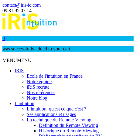
contact@iris-ic.com
09 81 95 07 14
0
was successfully added to your cart.
MENU
MENU
IRIS
Ecole de l'intuition en France
Notre équipe
iRiS recrute
Nos références
Notre blog
L'intuition
L'intuition, qu'est ce que c'est ?
Ses applications et usages
La technique du Remote Viewing
Définition du Remote Viewing
Historique du Remote Viewing