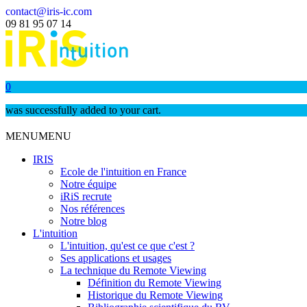
contact@iris-ic.com
09 81 95 07 14
0
was successfully added to your cart.
MENU
MENU
IRIS
Ecole de l'intuition en France
Notre équipe
iRiS recrute
Nos références
Notre blog
L'intuition
L'intuition, qu'est ce que c'est ?
Ses applications et usages
La technique du Remote Viewing
Définition du Remote Viewing
Historique du Remote Viewing