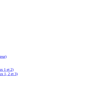
teur)
x 1 et 2)
x 1, 2 et 3)