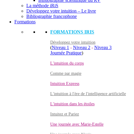
Bibliographie scientifique du RV
La méthode iRiS
Développez votre intuition – Le livre
Bibliographie francophone
Formations
FORMATIONS IRIS
Développez votre intuition
(
Niveau 1
-
Niveau 2
-
Niveau 3
Journée Pratique
)
L'intuition du corps
Comme par magie
Intuition Express
L'intuition à l'ère de l'intelligence artificielle
L'intuition dans les étoiles
Intuitez et Pariez
Une journée avec Marie-Estelle