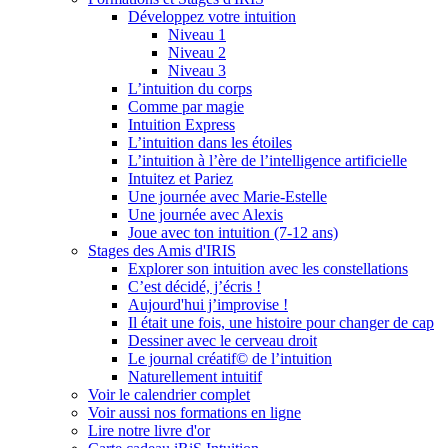
Développez votre intuition
Niveau 1
Niveau 2
Niveau 3
L’intuition du corps
Comme par magie
Intuition Express
L’intuition dans les étoiles
L’intuition à l’ère de l’intelligence artificielle
Intuitez et Pariez
Une journée avec Marie-Estelle
Une journée avec Alexis
Joue avec ton intuition (7-12 ans)
Stages des Amis d'IRIS
Explorer son intuition avec les constellations
C’est décidé, j’écris !
Aujourd'hui j’improvise !
Il était une fois, une histoire pour changer de cap
Dessiner avec le cerveau droit
Le journal créatif© de l’intuition
Naturellement intuitif
Voir le calendrier complet
Voir aussi nos formations en ligne
Lire notre livre d'or