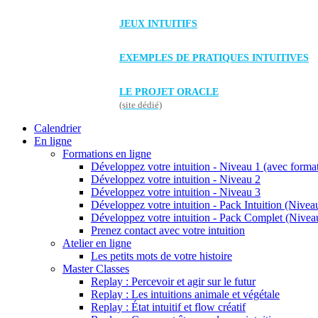
JEUX INTUITIFS
EXEMPLES DE PRATIQUES INTUITIVES
LE PROJET ORACLE
(site dédié)
Calendrier
En ligne
Formations en ligne
Développez votre intuition - Niveau 1 (avec forma
Développez votre intuition - Niveau 2
Développez votre intuition - Niveau 3
Développez votre intuition - Pack Intuition (Niveau
Développez votre intuition - Pack Complet (Niveau
Prenez contact avec votre intuition
Atelier en ligne
Les petits mots de votre histoire
Master Classes
Replay : Percevoir et agir sur le futur
Replay : Les intuitions animale et végétale
Replay : État intuitif et flow créatif