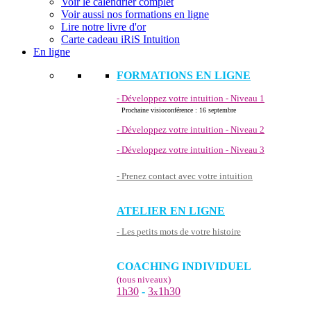
Voir le calendrier complet
Voir aussi nos formations en ligne
Lire notre livre d'or
Carte cadeau iRiS Intuition
En ligne
FORMATIONS EN LIGNE
- Développez votre intuition - Niveau 1
Prochaine visioconférence : 16 septembre
- Développez votre intuition - Niveau 2
- Développez votre intuition - Niveau 3
- Prenez contact avec votre intuition
ATELIER EN LIGNE
- Les petits mots de votre histoire
COACHING INDIVIDUEL
(tous niveaux)
1h30
-
3
1h30
x