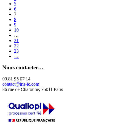
5
6
7
8
9
10
…
21
22
23
→
Nous contacter…
09 81 95 07 14
contact@iris-ic.com
86 rue de Charonne, 75011 Paris