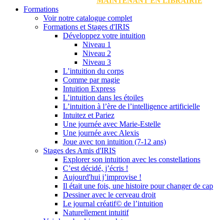
MAINTENANT EN LIBRAIRIE
Formations
Voir notre catalogue complet
Formations et Stages d'IRIS
Développez votre intuition
Niveau 1
Niveau 2
Niveau 3
L’intuition du corps
Comme par magie
Intuition Express
L’intuition dans les étoiles
L’intuition à l’ère de l’intelligence artificielle
Intuitez et Pariez
Une journée avec Marie-Estelle
Une journée avec Alexis
Joue avec ton intuition (7-12 ans)
Stages des Amis d'IRIS
Explorer son intuition avec les constellations
C’est décidé, j’écris !
Aujourd'hui j’improvise !
Il était une fois, une histoire pour changer de cap
Dessiner avec le cerveau droit
Le journal créatif© de l’intuition
Naturellement intuitif