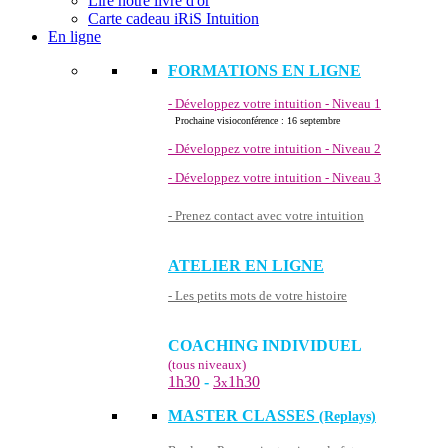
Lire notre livre d'or
Carte cadeau iRiS Intuition
En ligne
FORMATIONS EN LIGNE
- Développez votre intuition - Niveau 1
Prochaine visioconférence : 16 septembre
- Développez votre intuition - Niveau 2
- Développez votre intuition - Niveau 3
- Prenez contact avec votre intuition
ATELIER EN LIGNE
- Les petits mots de votre histoire
COACHING INDIVIDUEL
(tous niveaux)
1h30
-
3
1h30
x
MASTER CLASSES
(Replays)