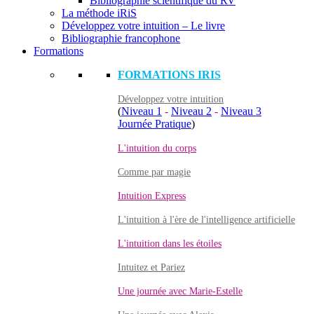
Bibliographie scientifique du RV
La méthode iRiS
Développez votre intuition – Le livre
Bibliographie francophone
Formations
FORMATIONS IRIS
Développez votre intuition
(
Niveau 1
-
Niveau 2
-
Niveau 3
Journée Pratique
)
L'intuition du corps
Comme par magie
Intuition Express
L'intuition à l'ère de l'intelligence artificielle
L'intuition dans les étoiles
Intuitez et Pariez
Une journée avec Marie-Estelle