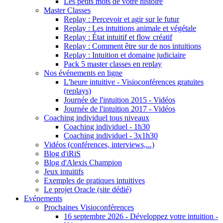
Les petits mots de votre histoire
Master Classes
Replay : Percevoir et agir sur le futur
Replay : Les intuitions animale et végétale
Replay : État intuitif et flow créatif
Replay : Comment être sur de nos intuitions
Replay : Intuition et domaine judiciaire
Pack 5 master classes en replay
Nos événements en ligne
L'heure intuitive - Visioconférences gratuites
(replays)
Journée de l'intuition 2015 - Vidéos
Journée de l'intuition 2017 - Vidéos
Coaching individuel tous niveaux
Coaching individuel - 1h30
Coaching individuel - 3x1h30
Vidéos (conférences, interviews,...)
Blog d'iRiS
Blog d'Alexis Champion
Jeux intuitifs
Exemples de pratiques intuitives
Le projet Oracle (site dédié)
Evénements
Prochaines Visioconférences
16 septembre 2026 - Développez votre intuition -