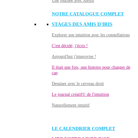
Une journée avec Alexis
NOTRE CATALOGUE COMPLET
STAGES DES AMIS D'IRIS
Explorer son intuition avec les constellations
C'est décidé, j'écris !
Aujourd'hui j'improvise !
Il était une fois, une histoire pour changer de
cap
Dessiner avec le cerveau droit
Le journal créatif© de l'intuition
Naturellement intuitif
LE CALENDRIER COMPLET