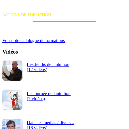
La certification qualité a été délivrée au titre de la catégorie d'action
suivante :
ACTIONS DE FORMATION
iRiS Intuition est un organisme de formation professionnelle
continue.
Voir notre catalogue de formations
Vidéos
Les Jeudis de l'intuition
(12 vidéos)
La Journée de l'intuition
(7 vidéos)
Dans les médias / divers...
(16 vidéos)