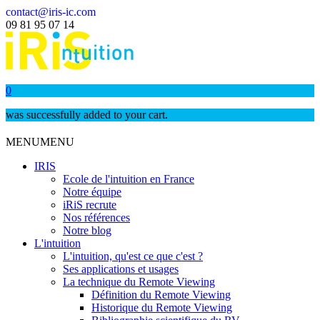
contact@iris-ic.com
09 81 95 07 14
0
was successfully added to your cart.
MENU
MENU
IRIS
Ecole de l'intuition en France
Notre équipe
iRiS recrute
Nos références
Notre blog
L'intuition
L'intuition, qu'est ce que c'est ?
Ses applications et usages
La technique du Remote Viewing
Définition du Remote Viewing
Historique du Remote Viewing