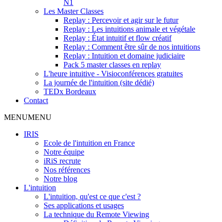
N1
Les Master Classes
Replay : Percevoir et agir sur le futur
Replay : Les intuitions animale et végétale
Replay : État intuitif et flow créatif
Replay : Comment être sûr de nos intuitions
Replay : Intuition et domaine judiciaire
Pack 5 master classes en replay
L'heure intuitive - Visioconférences gratuites
La journée de l'intuition (site dédié)
TEDx Bordeaux
Contact
MENU
MENU
IRIS
Ecole de l'intuition en France
Notre équipe
iRiS recrute
Nos références
Notre blog
L'intuition
L'intuition, qu'est ce que c'est ?
Ses applications et usages
La technique du Remote Viewing