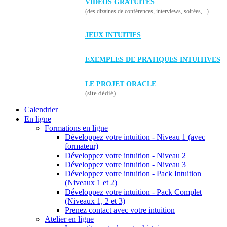
VIDÉOS GRATUITES
(des dizaines de conférences, interviews, soirées,...)
JEUX INTUITIFS
EXEMPLES DE PRATIQUES INTUITIVES
LE PROJET ORACLE
(site dédié)
Calendrier
En ligne
Formations en ligne
Développez votre intuition - Niveau 1 (avec
formateur)
Développez votre intuition - Niveau 2
Développez votre intuition - Niveau 3
Développez votre intuition - Pack Intuition
(Niveaux 1 et 2)
Développez votre intuition - Pack Complet
(Niveaux 1, 2 et 3)
Prenez contact avec votre intuition
Atelier en ligne