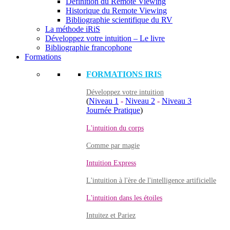
Définition du Remote Viewing
Historique du Remote Viewing
Bibliographie scientifique du RV
La méthode iRiS
Développez votre intuition – Le livre
Bibliographie francophone
Formations
FORMATIONS IRIS
Développez votre intuition
(
Niveau 1
-
Niveau 2
-
Niveau 3
Journée Pratique
)
L'intuition du corps
Comme par magie
Intuition Express
L'intuition à l'ère de l'intelligence artificielle
L'intuition dans les étoiles
Intuitez et Pariez