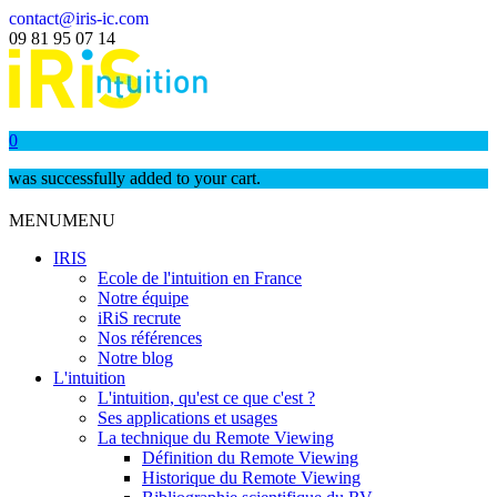
contact@iris-ic.com
09 81 95 07 14
0
was successfully added to your cart.
MENU
MENU
IRIS
Ecole de l'intuition en France
Notre équipe
iRiS recrute
Nos références
Notre blog
L'intuition
L'intuition, qu'est ce que c'est ?
Ses applications et usages
La technique du Remote Viewing
Définition du Remote Viewing
Historique du Remote Viewing