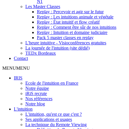
N1
Les Master Classes
Replay : Percevoir et agir sur le futur
Replay : Les intuitions animale et végétale
Replay : État intuitif et flow créatif
Replay : Comment être sûr de nos intuitions
Replay : Intuition et domaine judiciaire
Pack 5 master classes en replay
L'heure intuitive - Visioconférences gratuites
La journée de l'intuition (site dédié)
TEDx Bordeaux
Contact
MENU
MENU
IRIS
Ecole de l'intuition en France
Notre équipe
iRiS recrute
Nos références
Notre blog
L'intuition
L'intuition, qu'est ce que c'est ?
Ses applications et usages
La technique du Remote Viewing