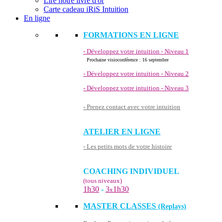
Lire notre livre d'or
Carte cadeau iRiS Intuition
En ligne
FORMATIONS EN LIGNE
- Développez votre intuition - Niveau 1
Prochaine visioconférence : 16 septembre
- Développez votre intuition - Niveau 2
- Développez votre intuition - Niveau 3
- Prenez contact avec votre intuition
ATELIER EN LIGNE
- Les petits mots de votre histoire
COACHING INDIVIDUEL
(tous niveaux)
1h30
-
3
1h30
x
MASTER CLASSES
(Replays)