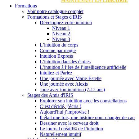
MAINTENANT EN LIBRAIRIE
Formations
Voir notre catalogue complet
Formations et Stages d'IRIS
Développez votre intuition
Niveau 1
Niveau 2
Niveau 3
L’intuition du corps
Comme par magie
Intuition Express
L’intuition dans les étoiles
L’intuition à l’ère de l’intelligence artificielle
Intuitez et Pariez
Une journée avec Marie-Estelle
Une journée avec Alexis
Joue avec ton intuition (7-12 ans)
Stages des Amis d'IRIS
Explorer son intuition avec les constellations
C’est décidé, j’écris !
Aujourd'hui j’improvise !
Il était une fois, une histoire pour changer de cap
Dessiner avec le cerveau droit
Le journal créatif© de l’intuition
Naturellement intuitif