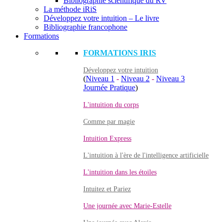
Bibliographie scientifique du RV
La méthode iRiS
Développez votre intuition – Le livre
Bibliographie francophone
Formations
FORMATIONS IRIS
Développez votre intuition
(
Niveau 1
-
Niveau 2
-
Niveau 3
Journée Pratique
)
L'intuition du corps
Comme par magie
Intuition Express
L'intuition à l'ère de l'intelligence artificielle
L'intuition dans les étoiles
Intuitez et Pariez
Une journée avec Marie-Estelle