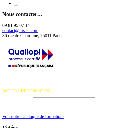
→
Nous contacter…
09 81 95 07 14
contact@iris-ic.com
86 rue de Charonne, 75011 Paris
La certification qualité a été délivrée au titre de la catégorie d'action
suivante :
ACTIONS DE FORMATION
iRiS Intuition est un organisme de formation professionnelle
continue.
Voir notre catalogue de formations
Vidéos