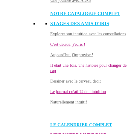
Une journée avec Alexis
NOTRE CATALOGUE COMPLET
STAGES DES AMIS D'IRIS
Explorer son intuition avec les constellations
C'est décidé, j'écris !
Aujourd'hui j'improvise !
Il était une fois, une histoire pour changer de
cap
Dessiner avec le cerveau droit
Le journal créatif© de l'intuition
Naturellement intuitif
LE CALENDRIER COMPLET