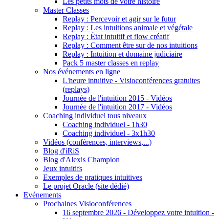
Les petits mots de votre histoire
Master Classes
Replay : Percevoir et agir sur le futur
Replay : Les intuitions animale et végétale
Replay : État intuitif et flow créatif
Replay : Comment être sur de nos intuitions
Replay : Intuition et domaine judiciaire
Pack 5 master classes en replay
Nos événements en ligne
L'heure intuitive - Visioconférences gratuites
(replays)
Journée de l'intuition 2015 - Vidéos
Journée de l'intuition 2017 - Vidéos
Coaching individuel tous niveaux
Coaching individuel - 1h30
Coaching individuel - 3x1h30
Vidéos (conférences, interviews,...)
Blog d'iRiS
Blog d'Alexis Champion
Jeux intuitifs
Exemples de pratiques intuitives
Le projet Oracle (site dédié)
Evénements
Prochaines Visioconférences
16 septembre 2026 - Développez votre intuition -