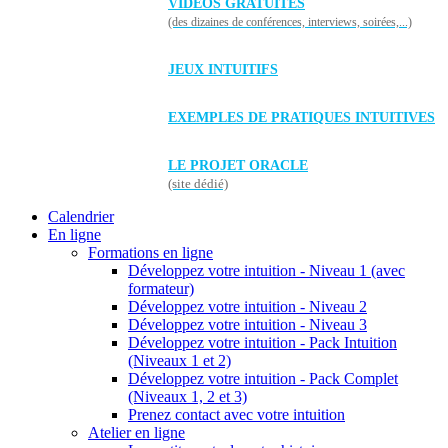
VIDÉOS GRATUITES
(des dizaines de conférences, interviews, soirées,...)
JEUX INTUITIFS
EXEMPLES DE PRATIQUES INTUITIVES
LE PROJET ORACLE
(site dédié)
Calendrier
En ligne
Formations en ligne
Développez votre intuition - Niveau 1 (avec
formateur)
Développez votre intuition - Niveau 2
Développez votre intuition - Niveau 3
Développez votre intuition - Pack Intuition
(Niveaux 1 et 2)
Développez votre intuition - Pack Complet
(Niveaux 1, 2 et 3)
Prenez contact avec votre intuition
Atelier en ligne