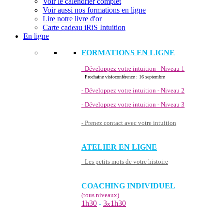
Voir le calendrier complet
Voir aussi nos formations en ligne
Lire notre livre d'or
Carte cadeau iRiS Intuition
En ligne
FORMATIONS EN LIGNE
- Développez votre intuition - Niveau 1
Prochaine visioconférence : 16 septembre
- Développez votre intuition - Niveau 2
- Développez votre intuition - Niveau 3
- Prenez contact avec votre intuition
ATELIER EN LIGNE
- Les petits mots de votre histoire
COACHING INDIVIDUEL
(tous niveaux)
1h30
-
3
1h30
x