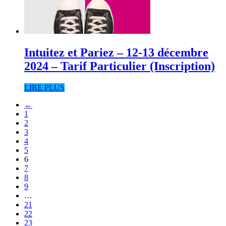
Intuitez et Pariez – 12-13 décembre
2024 – Tarif Particulier (Inscription)
LIRE PLUS
←
1
2
3
4
5
6
7
8
9
…
21
22
23