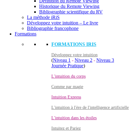
Définition du Remote Viewing
Historique du Remote Viewing
Bibliographie scientifique du RV
La méthode iRiS
Développez votre intuition – Le livre
Bibliographie francophone
Formations
FORMATIONS IRIS
Développez votre intuition
(
Niveau 1
-
Niveau 2
-
Niveau 3
Journée Pratique
)
L'intuition du corps
Comme par magie
Intuition Express
L'intuition à l'ère de l'intelligence artificielle
L'intuition dans les étoiles
Intuitez et Pariez