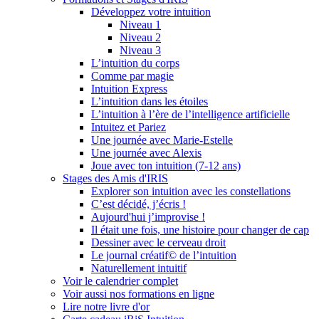
Développez votre intuition
Niveau 1
Niveau 2
Niveau 3
L’intuition du corps
Comme par magie
Intuition Express
L’intuition dans les étoiles
L’intuition à l’ère de l’intelligence artificielle
Intuitez et Pariez
Une journée avec Marie-Estelle
Une journée avec Alexis
Joue avec ton intuition (7-12 ans)
Stages des Amis d'IRIS
Explorer son intuition avec les constellations
C’est décidé, j’écris !
Aujourd'hui j’improvise !
Il était une fois, une histoire pour changer de cap
Dessiner avec le cerveau droit
Le journal créatif© de l’intuition
Naturellement intuitif
Voir le calendrier complet
Voir aussi nos formations en ligne
Lire notre livre d'or