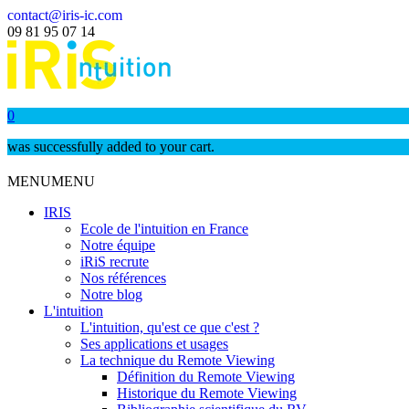
contact@iris-ic.com
09 81 95 07 14
0
was successfully added to your cart.
MENU
MENU
IRIS
Ecole de l'intuition en France
Notre équipe
iRiS recrute
Nos références
Notre blog
L'intuition
L'intuition, qu'est ce que c'est ?
Ses applications et usages
La technique du Remote Viewing
Définition du Remote Viewing
Historique du Remote Viewing