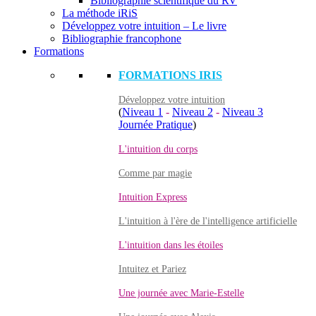
Bibliographie scientifique du RV
La méthode iRiS
Développez votre intuition – Le livre
Bibliographie francophone
Formations
FORMATIONS IRIS
Développez votre intuition
(
Niveau 1
-
Niveau 2
-
Niveau 3
Journée Pratique
)
L'intuition du corps
Comme par magie
Intuition Express
L'intuition à l'ère de l'intelligence artificielle
L'intuition dans les étoiles
Intuitez et Pariez
Une journée avec Marie-Estelle