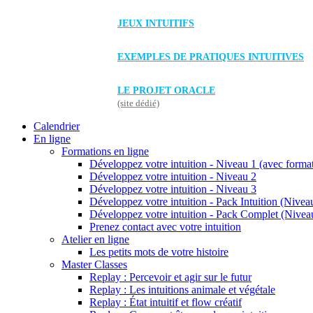
JEUX INTUITIFS
EXEMPLES DE PRATIQUES INTUITIVES
LE PROJET ORACLE
(site dédié)
Calendrier
En ligne
Formations en ligne
Développez votre intuition - Niveau 1 (avec forma
Développez votre intuition - Niveau 2
Développez votre intuition - Niveau 3
Développez votre intuition - Pack Intuition (Niveau
Développez votre intuition - Pack Complet (Niveau
Prenez contact avec votre intuition
Atelier en ligne
Les petits mots de votre histoire
Master Classes
Replay : Percevoir et agir sur le futur
Replay : Les intuitions animale et végétale
Replay : État intuitif et flow créatif