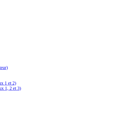
teur)
x 1 et 2)
x 1, 2 et 3)