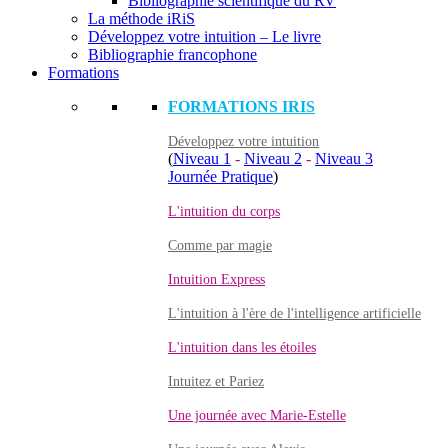
Bibliographie scientifique du RV
La méthode iRiS
Développez votre intuition – Le livre
Bibliographie francophone
Formations
FORMATIONS IRIS
Développez votre intuition
(
Niveau 1
-
Niveau 2
-
Niveau 3
Journée Pratique
)
L'intuition du corps
Comme par magie
Intuition Express
L'intuition à l'ère de l'intelligence artificielle
L'intuition dans les étoiles
Intuitez et Pariez
Une journée avec Marie-Estelle