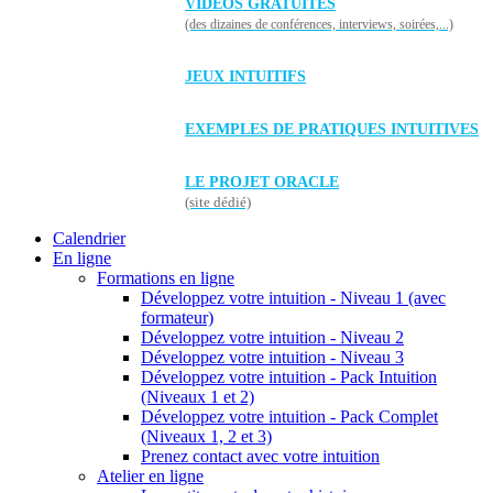
VIDÉOS GRATUITES
(des dizaines de conférences, interviews, soirées,...)
JEUX INTUITIFS
EXEMPLES DE PRATIQUES INTUITIVES
LE PROJET ORACLE
(site dédié)
Calendrier
En ligne
Formations en ligne
Développez votre intuition - Niveau 1 (avec
formateur)
Développez votre intuition - Niveau 2
Développez votre intuition - Niveau 3
Développez votre intuition - Pack Intuition
(Niveaux 1 et 2)
Développez votre intuition - Pack Complet
(Niveaux 1, 2 et 3)
Prenez contact avec votre intuition
Atelier en ligne