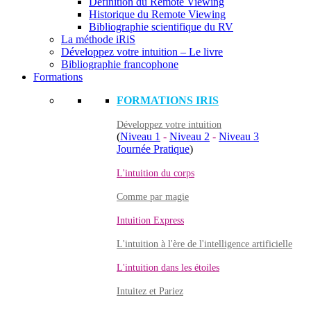
Définition du Remote Viewing
Historique du Remote Viewing
Bibliographie scientifique du RV
La méthode iRiS
Développez votre intuition – Le livre
Bibliographie francophone
Formations
FORMATIONS IRIS
Développez votre intuition
(
Niveau 1
-
Niveau 2
-
Niveau 3
Journée Pratique
)
L'intuition du corps
Comme par magie
Intuition Express
L'intuition à l'ère de l'intelligence artificielle
L'intuition dans les étoiles
Intuitez et Pariez