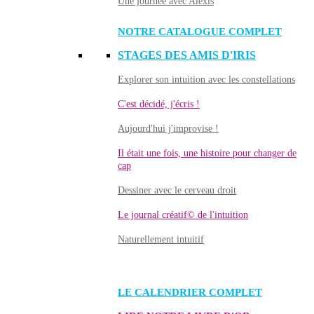
Une journée avec Alexis
NOTRE CATALOGUE COMPLET
STAGES DES AMIS D'IRIS
Explorer son intuition avec les constellations
C'est décidé, j'écris !
Aujourd'hui j'improvise !
Il était une fois, une histoire pour changer de
cap
Dessiner avec le cerveau droit
Le journal créatif© de l'intuition
Naturellement intuitif
LE CALENDRIER COMPLET