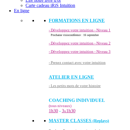
Lire notre livre d'or
Carte cadeau iRiS Intuition
En ligne
FORMATIONS EN LIGNE
- Développez votre intuition - Niveau 1
Prochaine visioconférence : 16 septembre
- Développez votre intuition - Niveau 2
- Développez votre intuition - Niveau 3
- Prenez contact avec votre intuition
ATELIER EN LIGNE
- Les petits mots de votre histoire
COACHING INDIVIDUEL
(tous niveaux)
1h30
-
3
1h30
x
MASTER CLASSES
(Replays)