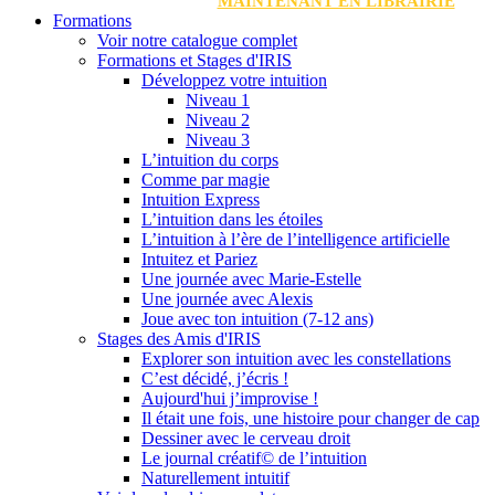
MAINTENANT EN LIBRAIRIE
Formations
Voir notre catalogue complet
Formations et Stages d'IRIS
Développez votre intuition
Niveau 1
Niveau 2
Niveau 3
L’intuition du corps
Comme par magie
Intuition Express
L’intuition dans les étoiles
L’intuition à l’ère de l’intelligence artificielle
Intuitez et Pariez
Une journée avec Marie-Estelle
Une journée avec Alexis
Joue avec ton intuition (7-12 ans)
Stages des Amis d'IRIS
Explorer son intuition avec les constellations
C’est décidé, j’écris !
Aujourd'hui j’improvise !
Il était une fois, une histoire pour changer de cap
Dessiner avec le cerveau droit
Le journal créatif© de l’intuition
Naturellement intuitif