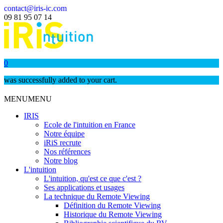
contact@iris-ic.com
09 81 95 07 14
0
was successfully added to your cart.
MENU
MENU
IRIS
Ecole de l'intuition en France
Notre équipe
iRiS recrute
Nos références
Notre blog
L'intuition
L'intuition, qu'est ce que c'est ?
Ses applications et usages
La technique du Remote Viewing
Définition du Remote Viewing
Historique du Remote Viewing