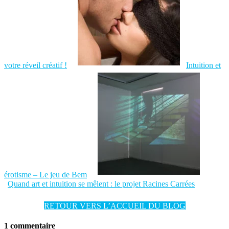
votre réveil créatif !
Intuition et
érotisme – Le jeu de Bem
Quand art et intuition se mêlent : le projet Racines Carrées
RETOUR VERS L’ACCUEIL DU BLOG
1 commentaire