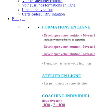
Voir le calendrier complet
Voir aussi nos formations en ligne
Lire notre livre d'or
Carte cadeau iRiS Intuition
En ligne
FORMATIONS EN LIGNE
- Développez votre intuition - Niveau 1
Prochaine visioconférence : 16 septembre
- Développez votre intuition - Niveau 2
- Développez votre intuition - Niveau 3
- Prenez contact avec votre intuition
ATELIER EN LIGNE
- Les petits mots de votre histoire
COACHING INDIVIDUEL
(tous niveaux)
1h30
-
3
1h30
x