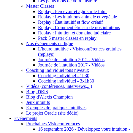
Les petits mots de votre histoire
Master Classes
Replay : Percevoir et agir sur le futur
Replay : Les intuitions animale et végétale
Replay : État intuitif et flow créatif
Replay : Comment être sur de nos intuitions
Replay : Intuition et domaine judiciaire
Pack 5 master classes en replay
Nos événements en ligne
L'heure intuitive - Visioconférences gratuites
(replays)
Journée de l'intuition 2015 - Vidéos
Journée de l'intuition 2017 - Vidéos
Coaching individuel tous niveaux
Coaching individuel - 1h30
Coaching individuel - 3x1h30
Vidéos (conférences, interviews,...)
Blog d'iRiS
Blog d'Alexis Champion
Jeux intuitifs
Exemples de pratiques intuitives
Le projet Oracle (site dédié)
Evénements
Prochaines Visioconférences
16 septembre 2026 - Développez votre intuition -