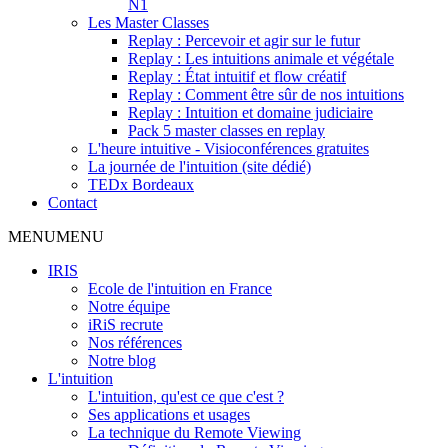
N1
Les Master Classes
Replay : Percevoir et agir sur le futur
Replay : Les intuitions animale et végétale
Replay : État intuitif et flow créatif
Replay : Comment être sûr de nos intuitions
Replay : Intuition et domaine judiciaire
Pack 5 master classes en replay
L'heure intuitive - Visioconférences gratuites
La journée de l'intuition (site dédié)
TEDx Bordeaux
Contact
MENU
MENU
IRIS
Ecole de l'intuition en France
Notre équipe
iRiS recrute
Nos références
Notre blog
L'intuition
L'intuition, qu'est ce que c'est ?
Ses applications et usages
La technique du Remote Viewing