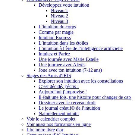
Développez votre intuition
Niveau 1
Niveau 2
Niveau 3
L’intuition du corps
Comme par magie
Intuition Express
L’intuition dans les étoiles
L’intuition à l’ère de l’intelligence artificielle
Intuitez et Pariez
Une journée avec Marie-Estelle
Une journée avec Alexis
Joue avec ton intuition (7-12 ans)
Stages des Amis d'IRIS
Explorer son intuition avec les constellations
C’est décidé, j’écris !
Aujourd'hui j’improvise !
Il était une fois, une histoire pour changer de cap
Dessiner avec le cerveau droit
Le journal créatif© de l’intuition
Naturellement intuitif
Voir le calendrier complet
Voir aussi nos formations en ligne
Lire notre livre d'or