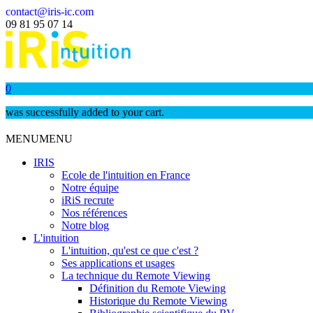
contact@iris-ic.com
09 81 95 07 14
0
was successfully added to your cart.
MENU
MENU
IRIS
Ecole de l'intuition en France
Notre équipe
iRiS recrute
Nos références
Notre blog
L'intuition
L'intuition, qu'est ce que c'est ?
Ses applications et usages
La technique du Remote Viewing
Définition du Remote Viewing
Historique du Remote Viewing