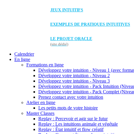
JEUX INTUITIFS
EXEMPLES DE PRATIQUES INTUITIVES
LE PROJET ORACLE
(site dédié)
Calendrier
En ligne
Formations en ligne
Développez votre intuition - Niveau 1 (avec forma
Développez votre intuition - Niveau 2
Développez votre intuition - Niveau 3
Développez votre intuition - Pack Intuition (Niveau
Développez votre intuition - Pack Complet (Niveau
Prenez contact avec votre intuition
Atelier en ligne
Les petits mots de votre histoire
Master Classes
Replay : Percevoir et agir sur le futur
Replay : Les intuitions animale et végétale
Replay : État intuitif et flow créatif