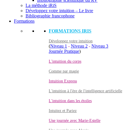
Bibliographie scientifique du RV
La méthode iRiS
Développez votre intuition – Le livre
Bibliographie francophone
Formations
FORMATIONS IRIS
Développez votre intuition
(
Niveau 1
-
Niveau 2
-
Niveau 3
Journée Pratique
)
L'intuition du corps
Comme par magie
Intuition Express
L'intuition à l'ère de l'intelligence artificielle
L'intuition dans les étoiles
Intuitez et Pariez
Une journée avec Marie-Estelle