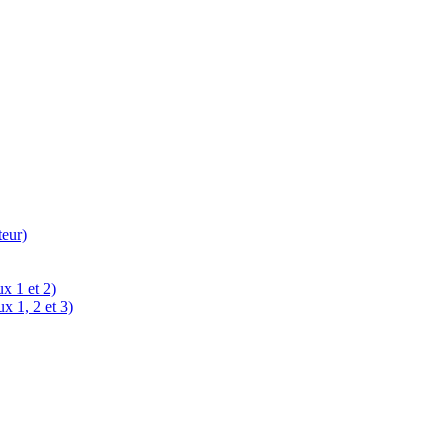
teur)
x 1 et 2)
x 1, 2 et 3)