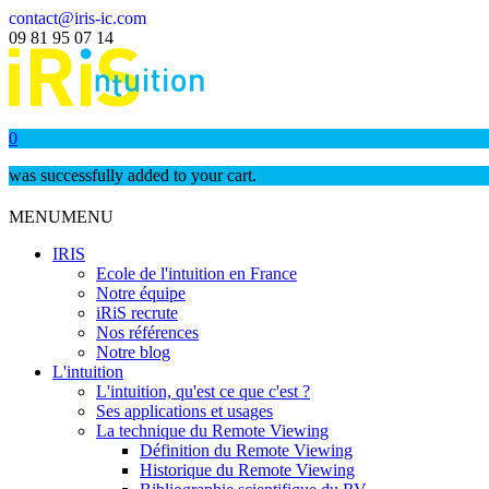
contact@iris-ic.com
09 81 95 07 14
0
was successfully added to your cart.
MENU
MENU
IRIS
Ecole de l'intuition en France
Notre équipe
iRiS recrute
Nos références
Notre blog
L'intuition
L'intuition, qu'est ce que c'est ?
Ses applications et usages
La technique du Remote Viewing
Définition du Remote Viewing
Historique du Remote Viewing