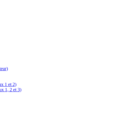
teur)
x 1 et 2)
x 1, 2 et 3)