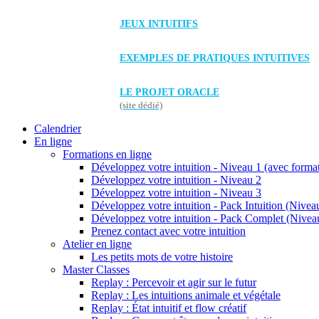
JEUX INTUITIFS
EXEMPLES DE PRATIQUES INTUITIVES
LE PROJET ORACLE
(site dédié)
Calendrier
En ligne
Formations en ligne
Développez votre intuition - Niveau 1 (avec forma
Développez votre intuition - Niveau 2
Développez votre intuition - Niveau 3
Développez votre intuition - Pack Intuition (Niveau
Développez votre intuition - Pack Complet (Niveau
Prenez contact avec votre intuition
Atelier en ligne
Les petits mots de votre histoire
Master Classes
Replay : Percevoir et agir sur le futur
Replay : Les intuitions animale et végétale
Replay : État intuitif et flow créatif