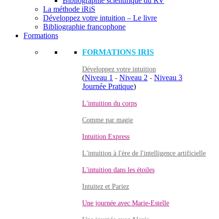
Bibliographie scientifique du RV
La méthode iRiS
Développez votre intuition – Le livre
Bibliographie francophone
Formations
FORMATIONS IRIS
Développez votre intuition
(
Niveau 1
-
Niveau 2
-
Niveau 3
Journée Pratique
)
L'intuition du corps
Comme par magie
Intuition Express
L'intuition à l'ère de l'intelligence artificielle
L'intuition dans les étoiles
Intuitez et Pariez
Une journée avec Marie-Estelle