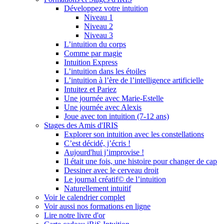
Développez votre intuition
Niveau 1
Niveau 2
Niveau 3
L’intuition du corps
Comme par magie
Intuition Express
L’intuition dans les étoiles
L’intuition à l’ère de l’intelligence artificielle
Intuitez et Pariez
Une journée avec Marie-Estelle
Une journée avec Alexis
Joue avec ton intuition (7-12 ans)
Stages des Amis d'IRIS
Explorer son intuition avec les constellations
C’est décidé, j’écris !
Aujourd'hui j’improvise !
Il était une fois, une histoire pour changer de cap
Dessiner avec le cerveau droit
Le journal créatif© de l’intuition
Naturellement intuitif
Voir le calendrier complet
Voir aussi nos formations en ligne
Lire notre livre d'or