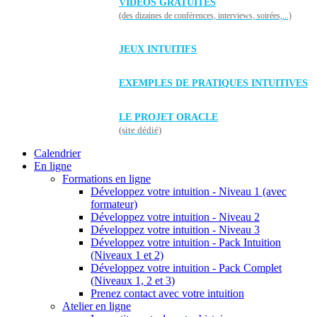
VIDÉOS GRATUITES
(des dizaines de conférences, interviews, soirées,...)
JEUX INTUITIFS
EXEMPLES DE PRATIQUES INTUITIVES
LE PROJET ORACLE
(site dédié)
Calendrier
En ligne
Formations en ligne
Développez votre intuition - Niveau 1 (avec
formateur)
Développez votre intuition - Niveau 2
Développez votre intuition - Niveau 3
Développez votre intuition - Pack Intuition
(Niveaux 1 et 2)
Développez votre intuition - Pack Complet
(Niveaux 1, 2 et 3)
Prenez contact avec votre intuition
Atelier en ligne