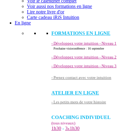
Voir le calendrier complet
Voir aussi nos formations en ligne
Lire notre livre d'or
Carte cadeau iRiS Intuition
En ligne
FORMATIONS EN LIGNE
- Développez votre intuition - Niveau 1
Prochaine visioconférence : 16 septembre
- Développez votre intuition - Niveau 2
- Développez votre intuition - Niveau 3
- Prenez contact avec votre intuition
ATELIER EN LIGNE
- Les petits mots de votre histoire
COACHING INDIVIDUEL
(tous niveaux)
1h30
-
3
1h30
x