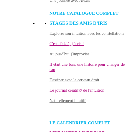
Une journée avec Alexis
NOTRE CATALOGUE COMPLET
STAGES DES AMIS D'IRIS
Explorer son intuition avec les constellations
C'est décidé, j'écris !
Aujourd'hui j'improvise !
Il était une fois, une histoire pour changer de
cap
Dessiner avec le cerveau droit
Le journal créatif© de l'intuition
Naturellement intuitif
LE CALENDRIER COMPLET