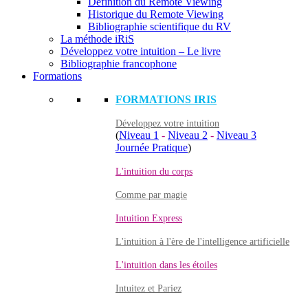
Définition du Remote Viewing
Historique du Remote Viewing
Bibliographie scientifique du RV
La méthode iRiS
Développez votre intuition – Le livre
Bibliographie francophone
Formations
FORMATIONS IRIS
Développez votre intuition
(
Niveau 1
-
Niveau 2
-
Niveau 3
Journée Pratique
)
L'intuition du corps
Comme par magie
Intuition Express
L'intuition à l'ère de l'intelligence artificielle
L'intuition dans les étoiles
Intuitez et Pariez