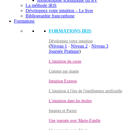
Bibliographie scientifique du RV
La méthode iRiS
Développez votre intuition – Le livre
Bibliographie francophone
Formations
FORMATIONS IRIS
Développez votre intuition
(
Niveau 1
-
Niveau 2
-
Niveau 3
Journée Pratique
)
L'intuition du corps
Comme par magie
Intuition Express
L'intuition à l'ère de l'intelligence artificielle
L'intuition dans les étoiles
Intuitez et Pariez
Une journée avec Marie-Estelle