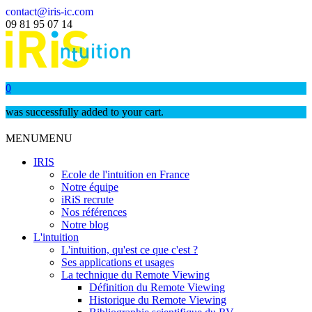
contact@iris-ic.com
09 81 95 07 14
0
was successfully added to your cart.
MENU
MENU
IRIS
Ecole de l'intuition en France
Notre équipe
iRiS recrute
Nos références
Notre blog
L'intuition
L'intuition, qu'est ce que c'est ?
Ses applications et usages
La technique du Remote Viewing
Définition du Remote Viewing
Historique du Remote Viewing