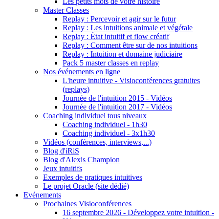
Les petits mots de votre histoire
Master Classes
Replay : Percevoir et agir sur le futur
Replay : Les intuitions animale et végétale
Replay : État intuitif et flow créatif
Replay : Comment être sur de nos intuitions
Replay : Intuition et domaine judiciaire
Pack 5 master classes en replay
Nos événements en ligne
L'heure intuitive - Visioconférences gratuites
(replays)
Journée de l'intuition 2015 - Vidéos
Journée de l'intuition 2017 - Vidéos
Coaching individuel tous niveaux
Coaching individuel - 1h30
Coaching individuel - 3x1h30
Vidéos (conférences, interviews,...)
Blog d'iRiS
Blog d'Alexis Champion
Jeux intuitifs
Exemples de pratiques intuitives
Le projet Oracle (site dédié)
Evénements
Prochaines Visioconférences
16 septembre 2026 - Développez votre intuition -