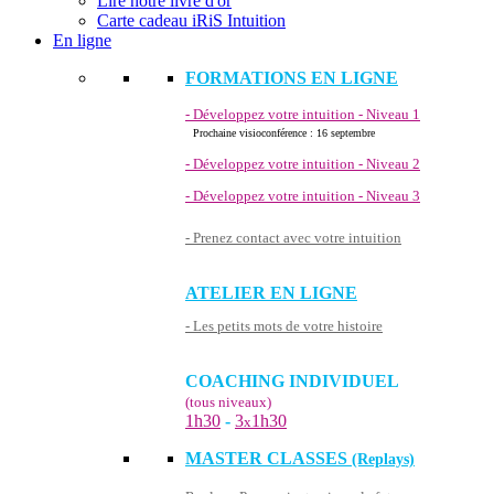
Lire notre livre d'or
Carte cadeau iRiS Intuition
En ligne
FORMATIONS EN LIGNE
- Développez votre intuition - Niveau 1
Prochaine visioconférence : 16 septembre
- Développez votre intuition - Niveau 2
- Développez votre intuition - Niveau 3
- Prenez contact avec votre intuition
ATELIER EN LIGNE
- Les petits mots de votre histoire
COACHING INDIVIDUEL
(tous niveaux)
1h30
-
3
1h30
x
MASTER CLASSES
(Replays)