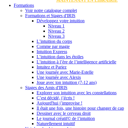
MAINTENANT EN LIBRAIRIE
Formations
Voir notre catalogue complet
Formations et Stages d'IRIS
Développez votre intuition
Niveau 1
Niveau 2
Niveau 3
L’intuition du corps
Comme par magie
Intuition Express
L’intuition dans les étoiles
L’intuition à l’ère de l’intelligence artificielle
Intuitez et Pariez
Une journée avec Marie-Estelle
Une journée avec Alexis
Joue avec ton intuition (7-12 ans)
Stages des Amis d'IRIS
Explorer son intuition avec les constellations
C’est décidé, j’écris !
Aujourd'hui j’improvise !
Il était une fois, une histoire pour changer de cap
Dessiner avec le cerveau droit
Le journal créatif© de l’intuition
Naturellement intuitif