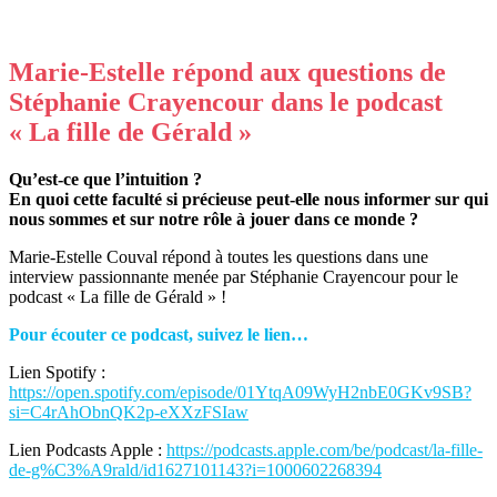
Marie-Estelle répond aux questions de
Stéphanie Crayencour dans le podcast
« La fille de Gérald »
Qu’est-ce que l’intuition ?
En quoi cette faculté si précieuse peut-elle nous informer sur qui
nous sommes et sur notre rôle à jouer dans ce monde ?
Marie-Estelle Couval répond à toutes les questions dans une
interview passionnante menée par Stéphanie Crayencour pour le
podcast « La fille de Gérald » !
Pour écouter ce podcast, suivez le lien…
Lien Spotify :
https://open.spotify.com/episode/01YtqA09WyH2nbE0GKv9SB?
si=C4rAhObnQK2p-eXXzFSIaw
Lien Podcasts Apple :
https://podcasts.apple.com/be/podcast/la-fille-
de-g%C3%A9rald/id1627101143?i=1000602268394