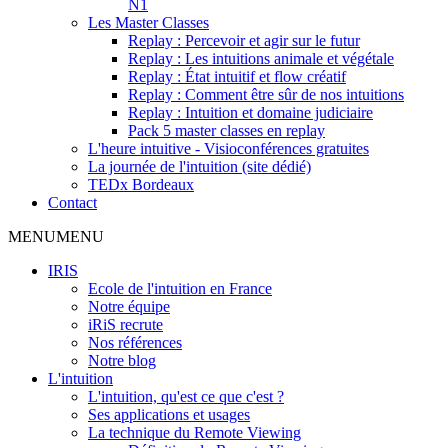
N1
Les Master Classes
Replay : Percevoir et agir sur le futur
Replay : Les intuitions animale et végétale
Replay : État intuitif et flow créatif
Replay : Comment être sûr de nos intuitions
Replay : Intuition et domaine judiciaire
Pack 5 master classes en replay
L'heure intuitive - Visioconférences gratuites
La journée de l'intuition (site dédié)
TEDx Bordeaux
Contact
MENU
MENU
IRIS
Ecole de l'intuition en France
Notre équipe
iRiS recrute
Nos références
Notre blog
L'intuition
L'intuition, qu'est ce que c'est ?
Ses applications et usages
La technique du Remote Viewing