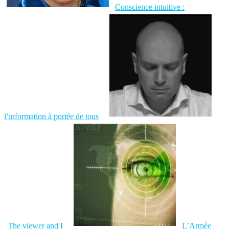
Conscience intuitive :
l’information à portée de tous
The viewer and I
L’Armée