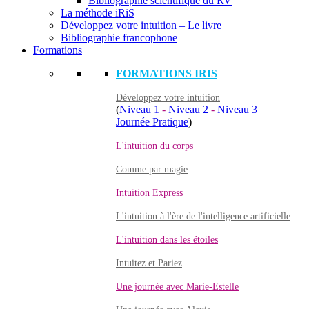
Bibliographie scientifique du RV
La méthode iRiS
Développez votre intuition – Le livre
Bibliographie francophone
Formations
FORMATIONS IRIS
Développez votre intuition
(
Niveau 1
-
Niveau 2
-
Niveau 3
Journée Pratique
)
L'intuition du corps
Comme par magie
Intuition Express
L'intuition à l'ère de l'intelligence artificielle
L'intuition dans les étoiles
Intuitez et Pariez
Une journée avec Marie-Estelle