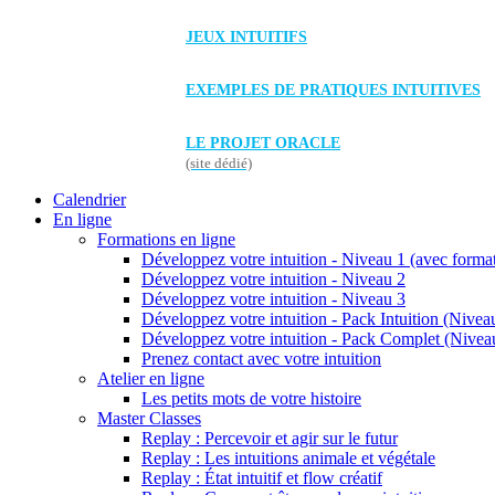
JEUX INTUITIFS
EXEMPLES DE PRATIQUES INTUITIVES
LE PROJET ORACLE
(site dédié)
Calendrier
En ligne
Formations en ligne
Développez votre intuition - Niveau 1 (avec forma
Développez votre intuition - Niveau 2
Développez votre intuition - Niveau 3
Développez votre intuition - Pack Intuition (Niveau
Développez votre intuition - Pack Complet (Niveau
Prenez contact avec votre intuition
Atelier en ligne
Les petits mots de votre histoire
Master Classes
Replay : Percevoir et agir sur le futur
Replay : Les intuitions animale et végétale
Replay : État intuitif et flow créatif