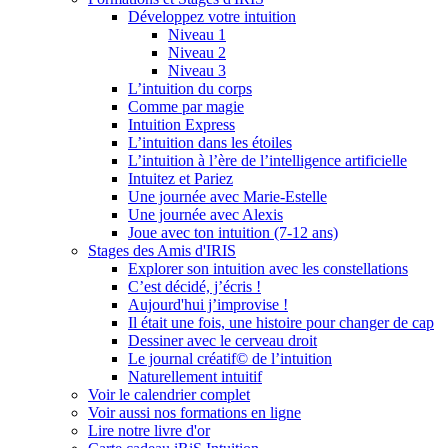
Développez votre intuition
Niveau 1
Niveau 2
Niveau 3
L’intuition du corps
Comme par magie
Intuition Express
L’intuition dans les étoiles
L’intuition à l’ère de l’intelligence artificielle
Intuitez et Pariez
Une journée avec Marie-Estelle
Une journée avec Alexis
Joue avec ton intuition (7-12 ans)
Stages des Amis d'IRIS
Explorer son intuition avec les constellations
C’est décidé, j’écris !
Aujourd'hui j’improvise !
Il était une fois, une histoire pour changer de cap
Dessiner avec le cerveau droit
Le journal créatif© de l’intuition
Naturellement intuitif
Voir le calendrier complet
Voir aussi nos formations en ligne
Lire notre livre d'or