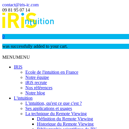
contact@iris-ic.com
09 81 95 07 14
0
was successfully added to your cart.
MENU
MENU
IRIS
Ecole de l'intuition en France
Notre équipe
iRiS recrute
Nos références
Notre blog
L'intuition
L'intuition, qu'est ce que c'est ?
Ses applications et usages
La technique du Remote Viewing
Définition du Remote Viewing
Historique du Remote Viewing