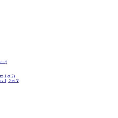
teur)
x 1 et 2)
x 1, 2 et 3)