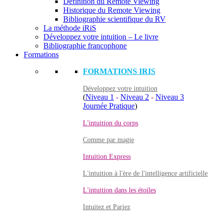
Définition du Remote Viewing
Historique du Remote Viewing
Bibliographie scientifique du RV
La méthode iRiS
Développez votre intuition – Le livre
Bibliographie francophone
Formations
FORMATIONS IRIS
Développez votre intuition
(
Niveau 1
-
Niveau 2
-
Niveau 3
Journée Pratique
)
L'intuition du corps
Comme par magie
Intuition Express
L'intuition à l'ère de l'intelligence artificielle
L'intuition dans les étoiles
Intuitez et Pariez