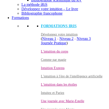
Bibliographie scientifique du RV
La méthode iRiS
Développez votre intuition – Le livre
Bibliographie francophone
Formations
FORMATIONS IRIS
Développez votre intuition
(
Niveau 1
-
Niveau 2
-
Niveau 3
Journée Pratique
)
L'intuition du corps
Comme par magie
Intuition Express
L'intuition à l'ère de l'intelligence artificielle
L'intuition dans les étoiles
Intuitez et Pariez
Une journée avec Marie-Estelle