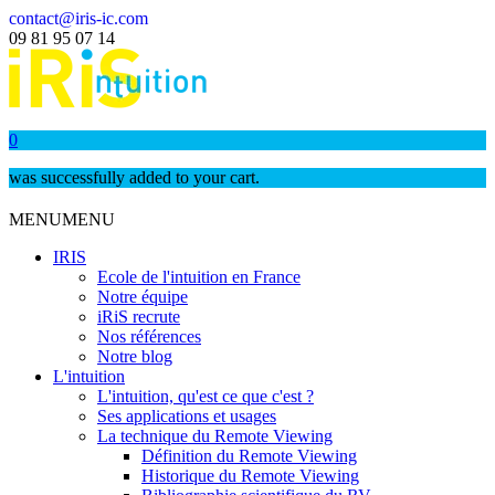
contact@iris-ic.com
09 81 95 07 14
0
was successfully added to your cart.
MENU
MENU
IRIS
Ecole de l'intuition en France
Notre équipe
iRiS recrute
Nos références
Notre blog
L'intuition
L'intuition, qu'est ce que c'est ?
Ses applications et usages
La technique du Remote Viewing
Définition du Remote Viewing
Historique du Remote Viewing