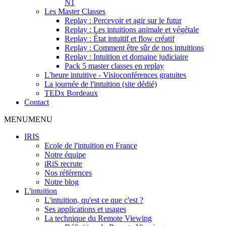
N1
Les Master Classes
Replay : Percevoir et agir sur le futur
Replay : Les intuitions animale et végétale
Replay : État intuitif et flow créatif
Replay : Comment être sûr de nos intuitions
Replay : Intuition et domaine judiciaire
Pack 5 master classes en replay
L'heure intuitive - Visioconférences gratuites
La journée de l'intuition (site dédié)
TEDx Bordeaux
Contact
MENU
MENU
IRIS
Ecole de l'intuition en France
Notre équipe
iRiS recrute
Nos références
Notre blog
L'intuition
L'intuition, qu'est ce que c'est ?
Ses applications et usages
La technique du Remote Viewing