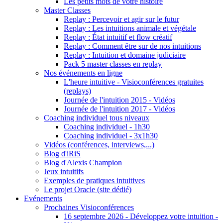
Les petits mots de votre histoire
Master Classes
Replay : Percevoir et agir sur le futur
Replay : Les intuitions animale et végétale
Replay : État intuitif et flow créatif
Replay : Comment être sur de nos intuitions
Replay : Intuition et domaine judiciaire
Pack 5 master classes en replay
Nos événements en ligne
L'heure intuitive - Visioconférences gratuites
(replays)
Journée de l'intuition 2015 - Vidéos
Journée de l'intuition 2017 - Vidéos
Coaching individuel tous niveaux
Coaching individuel - 1h30
Coaching individuel - 3x1h30
Vidéos (conférences, interviews,...)
Blog d'iRiS
Blog d'Alexis Champion
Jeux intuitifs
Exemples de pratiques intuitives
Le projet Oracle (site dédié)
Evénements
Prochaines Visioconférences
16 septembre 2026 - Développez votre intuition -