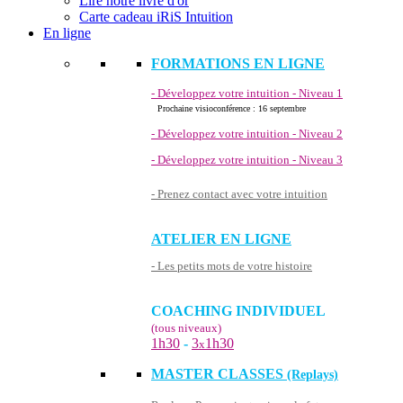
Lire notre livre d'or
Carte cadeau iRiS Intuition
En ligne
FORMATIONS EN LIGNE
- Développez votre intuition - Niveau 1
Prochaine visioconférence : 16 septembre
- Développez votre intuition - Niveau 2
- Développez votre intuition - Niveau 3
- Prenez contact avec votre intuition
ATELIER EN LIGNE
- Les petits mots de votre histoire
COACHING INDIVIDUEL
(tous niveaux)
1h30
-
3
1h30
x
MASTER CLASSES
(Replays)