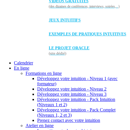
VIDÉOS GRATUITES
(des dizaines de conférences, interviews, soirées,...)
JEUX INTUITIFS
EXEMPLES DE PRATIQUES INTUITIVES
LE PROJET ORACLE
(site dédié)
Calendrier
En ligne
Formations en ligne
Développez votre intuition - Niveau 1 (avec
formateur)
Développez votre intuition - Niveau 2
Développez votre intuition - Niveau 3
Développez votre intuition - Pack Intuition
(Niveaux 1 et 2)
Développez votre intuition - Pack Complet
(Niveaux 1, 2 et 3)
Prenez contact avec votre intuition
Atelier en ligne