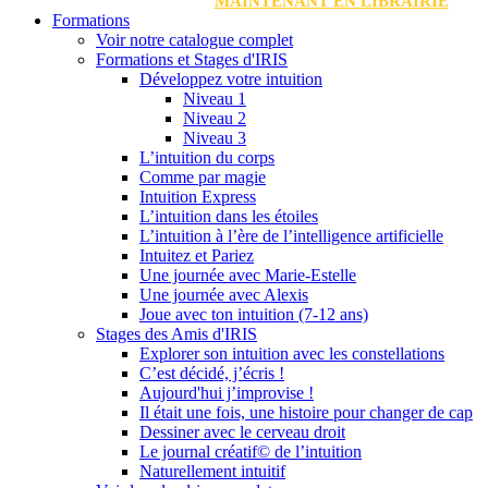
MAINTENANT EN LIBRAIRIE
Formations
Voir notre catalogue complet
Formations et Stages d'IRIS
Développez votre intuition
Niveau 1
Niveau 2
Niveau 3
L’intuition du corps
Comme par magie
Intuition Express
L’intuition dans les étoiles
L’intuition à l’ère de l’intelligence artificielle
Intuitez et Pariez
Une journée avec Marie-Estelle
Une journée avec Alexis
Joue avec ton intuition (7-12 ans)
Stages des Amis d'IRIS
Explorer son intuition avec les constellations
C’est décidé, j’écris !
Aujourd'hui j’improvise !
Il était une fois, une histoire pour changer de cap
Dessiner avec le cerveau droit
Le journal créatif© de l’intuition
Naturellement intuitif