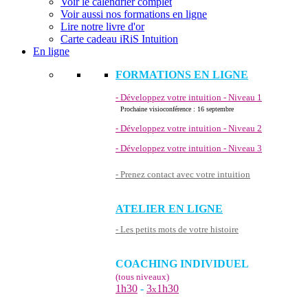
Voir le calendrier complet
Voir aussi nos formations en ligne
Lire notre livre d'or
Carte cadeau iRiS Intuition
En ligne
FORMATIONS EN LIGNE
- Développez votre intuition - Niveau 1
Prochaine visioconférence : 16 septembre
- Développez votre intuition - Niveau 2
- Développez votre intuition - Niveau 3
- Prenez contact avec votre intuition
ATELIER EN LIGNE
- Les petits mots de votre histoire
COACHING INDIVIDUEL
(tous niveaux)
1h30
-
3
1h30
x