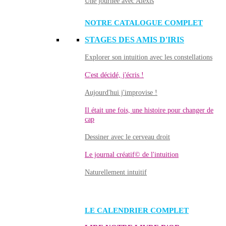
Une journée avec Alexis
NOTRE CATALOGUE COMPLET
STAGES DES AMIS D'IRIS
Explorer son intuition avec les constellations
C'est décidé, j'écris !
Aujourd'hui j'improvise !
Il était une fois, une histoire pour changer de
cap
Dessiner avec le cerveau droit
Le journal créatif© de l'intuition
Naturellement intuitif
LE CALENDRIER COMPLET