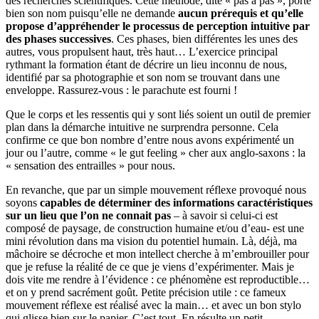
des recherches scientifiques. Cette méthode, dite « pas à pas », porte
bien son nom puisqu’elle ne demande
aucun prérequis et qu’elle
propose d’appréhender le processus de perception intuitive par
des phases successives
. Ces phases, bien différentes les unes des
autres, vous propulsent haut, très haut… L’exercice principal
rythmant la formation étant de décrire un lieu inconnu de nous,
identifié par sa photographie et son nom se trouvant dans une
enveloppe. Rassurez-vous : le parachute est fourni !
Que le corps et les ressentis qui y sont liés soient un outil de premier
plan dans la démarche intuitive ne surprendra personne. Cela
confirme ce que bon nombre d’entre nous avons expérimenté un
jour ou l’autre, comme « le gut feeling » cher aux anglo-saxons : la
« sensation des entrailles » pour nous.
En revanche, que par un simple mouvement réflexe provoqué nous
soyons
capables de déterminer des informations caractéristiques
sur un lieu que l’on ne connait pas
– à savoir si celui-ci est
composé de paysage, de construction humaine et/ou d’eau- est une
mini révolution dans ma vision du potentiel humain. Là, déjà, ma
mâchoire se décroche et mon intellect cherche à m’embrouiller pour
que je refuse la réalité de ce que je viens d’expérimenter. Mais je
dois vite me rendre à l’évidence : ce phénomène est reproductible…
et on y prend sacrément goût. Petite précision utile : ce fameux
mouvement réflexe est réalisé avec la main… et avec un bon stylo
qui glisse bien sur le papier. C’est tout. En résulte un petit