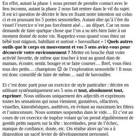
En effet, autant la phase 1 nous permet de prendre contact avec le
lieu inconnu, autant la phase 2 nous fait rentrer dans le vif du sujet.
Il est ici question de décrire le lieu en fixant notre intention sur celui-
ci et en poussant les 5 portes sensorielles. Autant dire qu’à l’ère du
visuel l’exercice n’est pas forcément aisé… au départ. Car on nous
demande de faire quelque chose que l’on a su très bien faire à un
moment donné de notre vie. Rappelez-vous quand vous étiez un
bébé tout mignon, babillant et surtout « bavouillant » !
Quels autres
outils que le corps en mouvement et vos 5 sens aviez-vous pour
découvrir votre environnement ?
Mettre en bouche était votre
activité favorite, de même que toucher à tout au grand dam de
maman, écouter, sentir, bouger et se faire courser… Bref, vous étiez
tous des petits… champions 😉 de l’exploration sensorielle ! Il nous
est donc conseillé de faire de même… sauf de bavouiller.
Et c’est donc parti pour un exercice de style particulier : décrire en
utilisant systématiquement ses 5 sens et
tout, absolument tout,
exprimer
. Nous utilisons uniquement des adjectifs et exprimons
toutes les sensations qui nous viennent, gustatives, olfactives,
visuelles, kinesthésiques, auditives, en évitant au maximum les filtres
et l’autocensure. Nous sommes suspendus dans le vide… Et c’est au
cours de cet exercice de trapèze volant qu’on prend régulièrement de
gentils petits taquets sur la tête : incertitudes, peur de l’échec,
manque de confiance, doute, etc. On réalise alors qu’on a à
disposition un sacré levier de développement personnel.