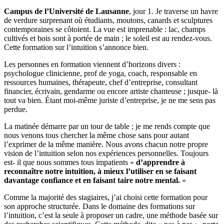
Campus de l’Université de Lausanne
, jour 1. Je traverse un havre
de verdure surprenant où étudiants, moutons, canards et sculptures
contemporaines se côtoient. La vue est imprenable : lac, champs
cultivés et bois sont à portée de main ; le soleil est au rendez-vous.
Cette formation sur l’intuition s’annonce bien.
Les personnes en formation viennent d’horizons divers :
psychologue clinicienne, prof de yoga, coach, responsable en
ressources humaines, thérapeute, chef d’entreprise, consultant
financier, écrivain, gendarme ou encore artiste chanteuse ; jusque- là
tout va bien. Étant moi-même juriste d’entreprise, je ne me sens pas
perdue.
La matinée démarre par un tour de table ; je me rends compte que
nous venons tous chercher la même chose sans pour autant
l’exprimer de la même manière. Nous avons chacun notre propre
vision de l’intuition selon nos expériences personnelles. Toujours
est- il que nous sommes tous impatients «
d’apprendre à
reconnaître notre intuition, à mieux l’utiliser en se faisant
davantage confiance et en faisant taire notre mental.
»
Comme la majorité des stagiaires, j’ai choisi cette formation pour
son approche structurée. Dans le domaine des formations sur
l’intuition, c’est la seule à proposer un cadre, une méthode basée sur