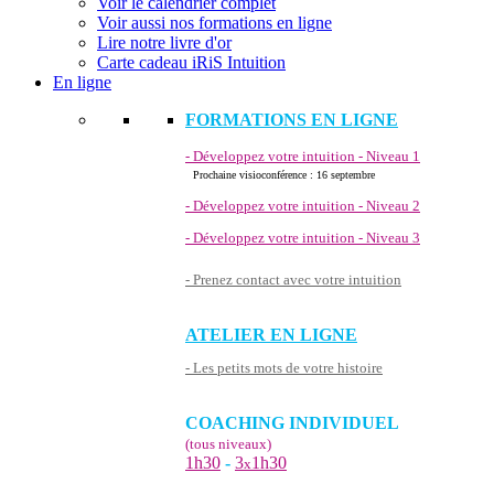
Voir le calendrier complet
Voir aussi nos formations en ligne
Lire notre livre d'or
Carte cadeau iRiS Intuition
En ligne
FORMATIONS EN LIGNE
- Développez votre intuition - Niveau 1
Prochaine visioconférence : 16 septembre
- Développez votre intuition - Niveau 2
- Développez votre intuition - Niveau 3
- Prenez contact avec votre intuition
ATELIER EN LIGNE
- Les petits mots de votre histoire
COACHING INDIVIDUEL
(tous niveaux)
1h30
-
3
1h30
x