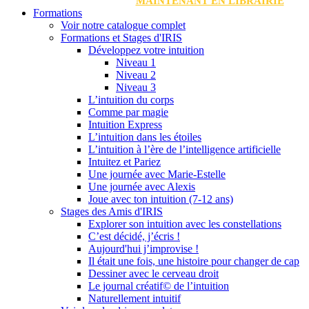
MAINTENANT EN LIBRAIRIE
Formations
Voir notre catalogue complet
Formations et Stages d'IRIS
Développez votre intuition
Niveau 1
Niveau 2
Niveau 3
L’intuition du corps
Comme par magie
Intuition Express
L’intuition dans les étoiles
L’intuition à l’ère de l’intelligence artificielle
Intuitez et Pariez
Une journée avec Marie-Estelle
Une journée avec Alexis
Joue avec ton intuition (7-12 ans)
Stages des Amis d'IRIS
Explorer son intuition avec les constellations
C’est décidé, j’écris !
Aujourd'hui j’improvise !
Il était une fois, une histoire pour changer de cap
Dessiner avec le cerveau droit
Le journal créatif© de l’intuition
Naturellement intuitif