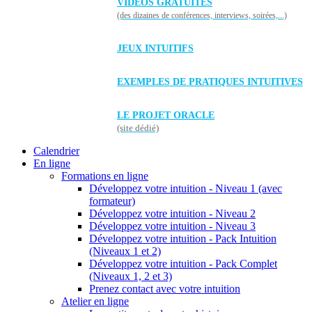
VIDÉOS GRATUITES
(des dizaines de conférences, interviews, soirées,...)
JEUX INTUITIFS
EXEMPLES DE PRATIQUES INTUITIVES
LE PROJET ORACLE
(site dédié)
Calendrier
En ligne
Formations en ligne
Développez votre intuition - Niveau 1 (avec
formateur)
Développez votre intuition - Niveau 2
Développez votre intuition - Niveau 3
Développez votre intuition - Pack Intuition
(Niveaux 1 et 2)
Développez votre intuition - Pack Complet
(Niveaux 1, 2 et 3)
Prenez contact avec votre intuition
Atelier en ligne