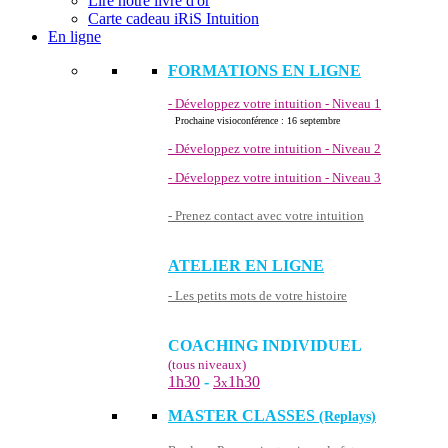
Lire notre livre d'or
Carte cadeau iRiS Intuition
En ligne
FORMATIONS EN LIGNE
- Développez votre intuition - Niveau 1
Prochaine visioconférence : 16 septembre
- Développez votre intuition - Niveau 2
- Développez votre intuition - Niveau 3
- Prenez contact avec votre intuition
ATELIER EN LIGNE
- Les petits mots de votre histoire
COACHING INDIVIDUEL
(tous niveaux)
1h30
-
3
1h30
x
MASTER CLASSES
(Replays)