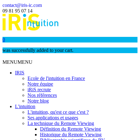
contact@iris-ic.com
09 81 95 07 14
0
was successfully added to your cart.
MENU
MENU
IRIS
Ecole de l'intuition en France
Notre équipe
iRiS recrute
Nos références
Notre blog
L'intuition
L'intuition, qu'est ce que c'est ?
Ses applications et usages
La technique du Remote Viewing
Définition du Remote Viewing
Historique du Remote Viewing