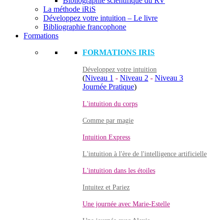
Bibliographie scientifique du RV
La méthode iRiS
Développez votre intuition – Le livre
Bibliographie francophone
Formations
FORMATIONS IRIS
Développez votre intuition
(
Niveau 1
-
Niveau 2
-
Niveau 3
Journée Pratique
)
L'intuition du corps
Comme par magie
Intuition Express
L'intuition à l'ère de l'intelligence artificielle
L'intuition dans les étoiles
Intuitez et Pariez
Une journée avec Marie-Estelle