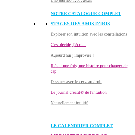
Une journée avec Alexis
NOTRE CATALOGUE COMPLET
STAGES DES AMIS D'IRIS
Explorer son intuition avec les constellations
C'est décidé, j'écris !
Aujourd'hui j'improvise !
Il était une fois, une histoire pour changer de
cap
Dessiner avec le cerveau droit
Le journal créatif© de l'intuition
Naturellement intuitif
LE CALENDRIER COMPLET