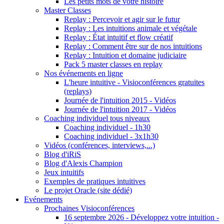
Les petits mots de votre histoire
Master Classes
Replay : Percevoir et agir sur le futur
Replay : Les intuitions animale et végétale
Replay : État intuitif et flow créatif
Replay : Comment être sur de nos intuitions
Replay : Intuition et domaine judiciaire
Pack 5 master classes en replay
Nos événements en ligne
L'heure intuitive - Visioconférences gratuites
(replays)
Journée de l'intuition 2015 - Vidéos
Journée de l'intuition 2017 - Vidéos
Coaching individuel tous niveaux
Coaching individuel - 1h30
Coaching individuel - 3x1h30
Vidéos (conférences, interviews,...)
Blog d'iRiS
Blog d'Alexis Champion
Jeux intuitifs
Exemples de pratiques intuitives
Le projet Oracle (site dédié)
Evénements
Prochaines Visioconférences
16 septembre 2026 - Développez votre intuition -