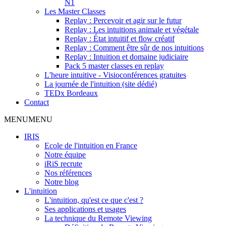
N1
Les Master Classes
Replay : Percevoir et agir sur le futur
Replay : Les intuitions animale et végétale
Replay : État intuitif et flow créatif
Replay : Comment être sûr de nos intuitions
Replay : Intuition et domaine judiciaire
Pack 5 master classes en replay
L'heure intuitive - Visioconférences gratuites
La journée de l'intuition (site dédié)
TEDx Bordeaux
Contact
MENU
MENU
IRIS
Ecole de l'intuition en France
Notre équipe
iRiS recrute
Nos références
Notre blog
L'intuition
L'intuition, qu'est ce que c'est ?
Ses applications et usages
La technique du Remote Viewing