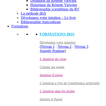
Définition du Remote Viewing
Historique du Remote Viewing
Bibliographie scientifique du RV
La méthode iRiS
Développez votre intuition – Le livre
Bibliographie francophone
Formations
FORMATIONS IRIS
Développez votre intuition
(
Niveau 1
-
Niveau 2
-
Niveau 3
Journée Pratique
)
L'intuition du corps
Comme par magie
Intuition Express
L'intuition à l'ère de l'intelligence artificielle
L'intuition dans les étoiles
Intuitez et Pariez