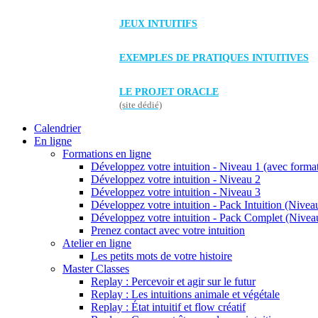
JEUX INTUITIFS
EXEMPLES DE PRATIQUES INTUITIVES
LE PROJET ORACLE
(site dédié)
Calendrier
En ligne
Formations en ligne
Développez votre intuition - Niveau 1 (avec forma
Développez votre intuition - Niveau 2
Développez votre intuition - Niveau 3
Développez votre intuition - Pack Intuition (Niveau
Développez votre intuition - Pack Complet (Niveau
Prenez contact avec votre intuition
Atelier en ligne
Les petits mots de votre histoire
Master Classes
Replay : Percevoir et agir sur le futur
Replay : Les intuitions animale et végétale
Replay : État intuitif et flow créatif