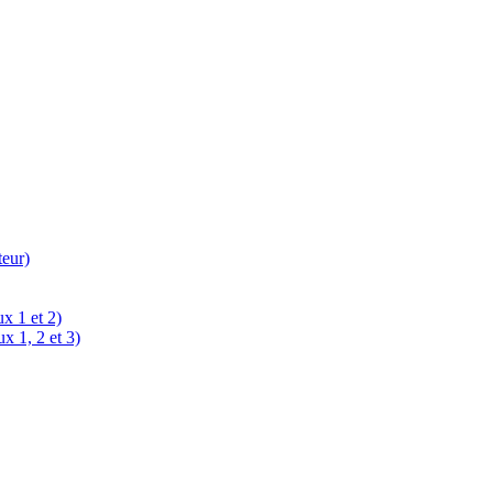
teur)
x 1 et 2)
x 1, 2 et 3)