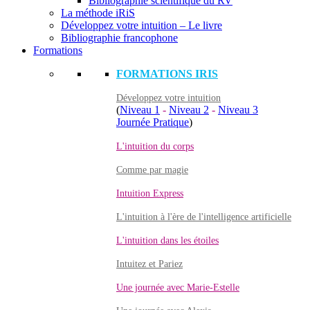
Bibliographie scientifique du RV
La méthode iRiS
Développez votre intuition – Le livre
Bibliographie francophone
Formations
FORMATIONS IRIS
Développez votre intuition
(
Niveau 1
-
Niveau 2
-
Niveau 3
Journée Pratique
)
L'intuition du corps
Comme par magie
Intuition Express
L'intuition à l'ère de l'intelligence artificielle
L'intuition dans les étoiles
Intuitez et Pariez
Une journée avec Marie-Estelle