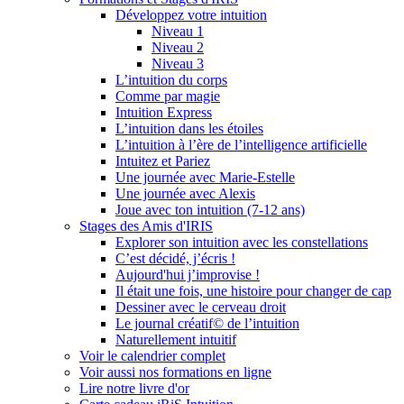
Développez votre intuition
Niveau 1
Niveau 2
Niveau 3
L’intuition du corps
Comme par magie
Intuition Express
L’intuition dans les étoiles
L’intuition à l’ère de l’intelligence artificielle
Intuitez et Pariez
Une journée avec Marie-Estelle
Une journée avec Alexis
Joue avec ton intuition (7-12 ans)
Stages des Amis d'IRIS
Explorer son intuition avec les constellations
C’est décidé, j’écris !
Aujourd'hui j’improvise !
Il était une fois, une histoire pour changer de cap
Dessiner avec le cerveau droit
Le journal créatif© de l’intuition
Naturellement intuitif
Voir le calendrier complet
Voir aussi nos formations en ligne
Lire notre livre d'or