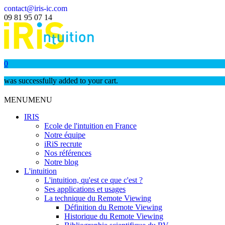
contact@iris-ic.com
09 81 95 07 14
0
was successfully added to your cart.
MENU
MENU
IRIS
Ecole de l'intuition en France
Notre équipe
iRiS recrute
Nos références
Notre blog
L'intuition
L'intuition, qu'est ce que c'est ?
Ses applications et usages
La technique du Remote Viewing
Définition du Remote Viewing
Historique du Remote Viewing