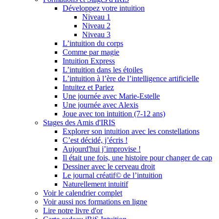
Développez votre intuition
Niveau 1
Niveau 2
Niveau 3
L’intuition du corps
Comme par magie
Intuition Express
L’intuition dans les étoiles
L’intuition à l’ère de l’intelligence artificielle
Intuitez et Pariez
Une journée avec Marie-Estelle
Une journée avec Alexis
Joue avec ton intuition (7-12 ans)
Stages des Amis d'IRIS
Explorer son intuition avec les constellations
C’est décidé, j’écris !
Aujourd'hui j’improvise !
Il était une fois, une histoire pour changer de cap
Dessiner avec le cerveau droit
Le journal créatif© de l’intuition
Naturellement intuitif
Voir le calendrier complet
Voir aussi nos formations en ligne
Lire notre livre d'or