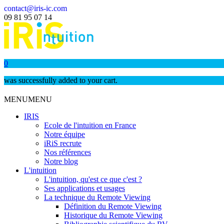
contact@iris-ic.com
09 81 95 07 14
0
was successfully added to your cart.
MENU
MENU
IRIS
Ecole de l'intuition en France
Notre équipe
iRiS recrute
Nos références
Notre blog
L'intuition
L'intuition, qu'est ce que c'est ?
Ses applications et usages
La technique du Remote Viewing
Définition du Remote Viewing
Historique du Remote Viewing