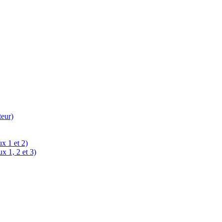
teur)
x 1 et 2)
x 1, 2 et 3)