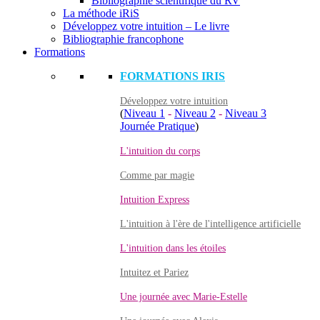
Bibliographie scientifique du RV
La méthode iRiS
Développez votre intuition – Le livre
Bibliographie francophone
Formations
FORMATIONS IRIS
Développez votre intuition
(
Niveau 1
-
Niveau 2
-
Niveau 3
Journée Pratique
)
L'intuition du corps
Comme par magie
Intuition Express
L'intuition à l'ère de l'intelligence artificielle
L'intuition dans les étoiles
Intuitez et Pariez
Une journée avec Marie-Estelle