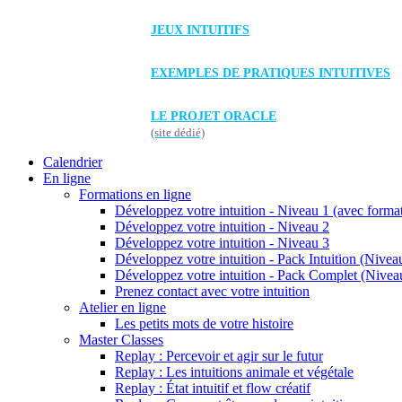
JEUX INTUITIFS
EXEMPLES DE PRATIQUES INTUITIVES
LE PROJET ORACLE
(site dédié)
Calendrier
En ligne
Formations en ligne
Développez votre intuition - Niveau 1 (avec forma
Développez votre intuition - Niveau 2
Développez votre intuition - Niveau 3
Développez votre intuition - Pack Intuition (Niveau
Développez votre intuition - Pack Complet (Niveau
Prenez contact avec votre intuition
Atelier en ligne
Les petits mots de votre histoire
Master Classes
Replay : Percevoir et agir sur le futur
Replay : Les intuitions animale et végétale
Replay : État intuitif et flow créatif