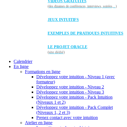
VIDÉOS GRATUITES
(des dizaines de conférences, interviews, soirées,...)
JEUX INTUITIFS
EXEMPLES DE PRATIQUES INTUITIVES
LE PROJET ORACLE
(site dédié)
Calendrier
En ligne
Formations en ligne
Développez votre intuition - Niveau 1 (avec
formateur)
Développez votre intuition - Niveau 2
Développez votre intuition - Niveau 3
Développez votre intuition - Pack Intuition
(Niveaux 1 et 2)
Développez votre intuition - Pack Complet
(Niveaux 1, 2 et 3)
Prenez contact avec votre intuition
Atelier en ligne