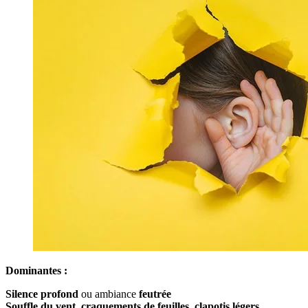
Dominantes :
Silence profond
ou ambiance
feutrée
Souffle du vent
,
craquements de feuilles
,
clapotis légers