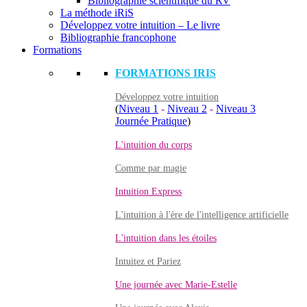
Bibliographie scientifique du RV
La méthode iRiS
Développez votre intuition – Le livre
Bibliographie francophone
Formations
FORMATIONS IRIS
Développez votre intuition
(
Niveau 1
-
Niveau 2
-
Niveau 3
Journée Pratique
)
L'intuition du corps
Comme par magie
Intuition Express
L'intuition à l'ère de l'intelligence artificielle
L'intuition dans les étoiles
Intuitez et Pariez
Une journée avec Marie-Estelle