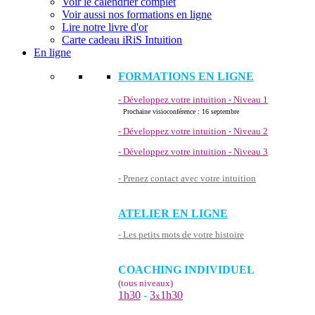
Voir le calendrier complet
Voir aussi nos formations en ligne
Lire notre livre d'or
Carte cadeau iRiS Intuition
En ligne
FORMATIONS EN LIGNE
- Développez votre intuition - Niveau 1
Prochaine visioconférence : 16 septembre
- Développez votre intuition - Niveau 2
- Développez votre intuition - Niveau 3
- Prenez contact avec votre intuition
ATELIER EN LIGNE
- Les petits mots de votre histoire
COACHING INDIVIDUEL
(tous niveaux)
1h30
-
3
1h30
x