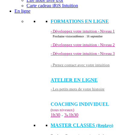
Lire notre livre d'or
Carte cadeau iRiS Intuition
En ligne
FORMATIONS EN LIGNE
- Développez votre intuition - Niveau 1
Prochaine visioconférence : 16 septembre
- Développez votre intuition - Niveau 2
- Développez votre intuition - Niveau 3
- Prenez contact avec votre intuition
ATELIER EN LIGNE
- Les petits mots de votre histoire
COACHING INDIVIDUEL
(tous niveaux)
1h30
-
3
1h30
x
MASTER CLASSES
(Replays)