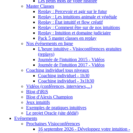
Les petits mots de votre histoire
Master Classes
Replay : Percevoir et agir sur le futur
Replay : Les intuitions animale et végétale
Replay : État intuitif et flow créatif
Replay : Comment être sur de nos intuitions
Replay : Intuition et domaine judiciaire
Pack 5 master classes en replay
Nos événements en ligne
L'heure intuitive - Visioconférences gratuites
(replays)
Journée de l'intuition 2015 - Vidéos
Journée de l'intuition 2017 - Vidéos
Coaching individuel tous niveaux
Coaching individuel - 1h30
Coaching individuel - 3x1h30
Vidéos (conférences, interviews,...)
Blog d'iRiS
Blog d'Alexis Champion
Jeux intuitifs
Exemples de pratiques intuitives
Le projet Oracle (site dédié)
Evénements
Prochaines Visioconférences
16 septembre 2026 - Développez votre intuition -