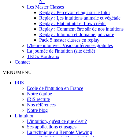
N1
Les Master Classes
Replay : Percevoir et agir sur le futur
Replay : Les intuitions animale et végétale
Replay : État intuitif et flow créatif
Replay : Comment être sûr de nos intuitions
Replay : Intuition et domaine judiciaire
Pack 5 master classes en replay
L'heure intuitive - Visioconférences gratuites
La journée de l'intuition (site dédié)
TEDx Bordeaux
Contact
MENU
MENU
IRIS
Ecole de l'intuition en France
Notre équipe
iRiS recrute
Nos références
Notre blog
L'intuition
L'intuition, qu'est ce que c'est ?
Ses applications et usages
La technique du Remote Viewing