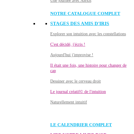
Une journée avec Alexis
NOTRE CATALOGUE COMPLET
STAGES DES AMIS D'IRIS
Explorer son intuition avec les constellations
C'est décidé, j'écris !
Aujourd'hui j'improvise !
Il était une fois, une histoire pour changer de
cap
Dessiner avec le cerveau droit
Le journal créatif© de l'intuition
Naturellement intuitif
LE CALENDRIER COMPLET