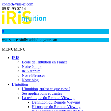
contact@iris-ic.com
09 81 95 07 14
0
was successfully added to your cart.
MENU
MENU
IRIS
Ecole de l'intuition en France
Notre équipe
iRiS recrute
Nos références
Notre blog
L'intuition
L'intuition, qu'est ce que c'est ?
Ses applications et usages
La technique du Remote Viewing
Définition du Remote Viewing
Historique du Remote Viewing