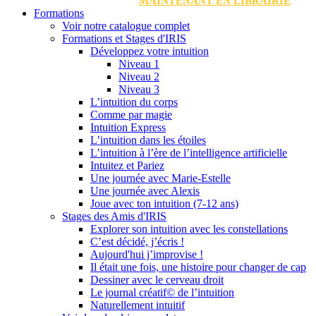
MAINTENANT EN LIBRAIRIE
Formations
Voir notre catalogue complet
Formations et Stages d'IRIS
Développez votre intuition
Niveau 1
Niveau 2
Niveau 3
L’intuition du corps
Comme par magie
Intuition Express
L’intuition dans les étoiles
L’intuition à l’ère de l’intelligence artificielle
Intuitez et Pariez
Une journée avec Marie-Estelle
Une journée avec Alexis
Joue avec ton intuition (7-12 ans)
Stages des Amis d'IRIS
Explorer son intuition avec les constellations
C’est décidé, j’écris !
Aujourd'hui j’improvise !
Il était une fois, une histoire pour changer de cap
Dessiner avec le cerveau droit
Le journal créatif© de l’intuition
Naturellement intuitif