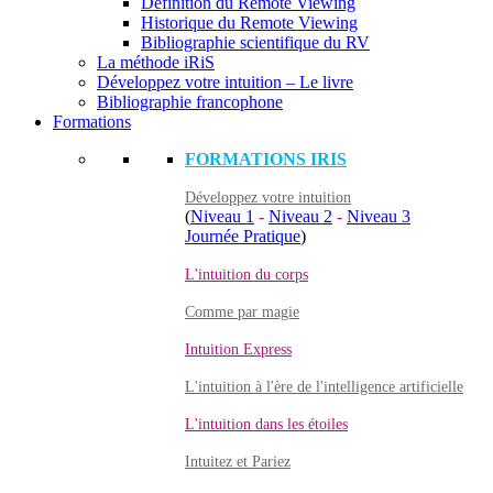
Définition du Remote Viewing
Historique du Remote Viewing
Bibliographie scientifique du RV
La méthode iRiS
Développez votre intuition – Le livre
Bibliographie francophone
Formations
FORMATIONS IRIS
Développez votre intuition
(
Niveau 1
-
Niveau 2
-
Niveau 3
Journée Pratique
)
L'intuition du corps
Comme par magie
Intuition Express
L'intuition à l'ère de l'intelligence artificielle
L'intuition dans les étoiles
Intuitez et Pariez