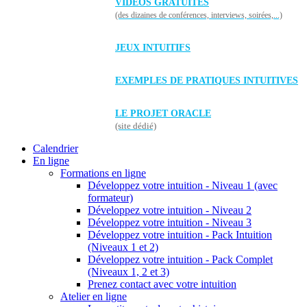
VIDÉOS GRATUITES
(des dizaines de conférences, interviews, soirées,...)
JEUX INTUITIFS
EXEMPLES DE PRATIQUES INTUITIVES
LE PROJET ORACLE
(site dédié)
Calendrier
En ligne
Formations en ligne
Développez votre intuition - Niveau 1 (avec
formateur)
Développez votre intuition - Niveau 2
Développez votre intuition - Niveau 3
Développez votre intuition - Pack Intuition
(Niveaux 1 et 2)
Développez votre intuition - Pack Complet
(Niveaux 1, 2 et 3)
Prenez contact avec votre intuition
Atelier en ligne