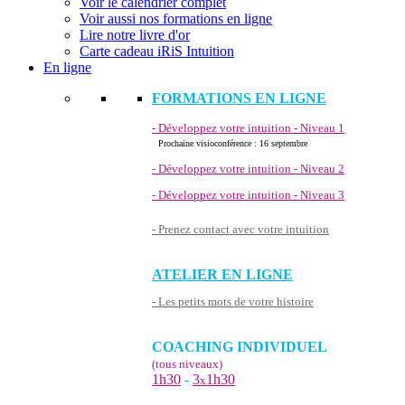
Voir le calendrier complet
Voir aussi nos formations en ligne
Lire notre livre d'or
Carte cadeau iRiS Intuition
En ligne
FORMATIONS EN LIGNE
- Développez votre intuition - Niveau 1
Prochaine visioconférence : 16 septembre
- Développez votre intuition - Niveau 2
- Développez votre intuition - Niveau 3
- Prenez contact avec votre intuition
ATELIER EN LIGNE
- Les petits mots de votre histoire
COACHING INDIVIDUEL
(tous niveaux)
1h30
-
3
1h30
x