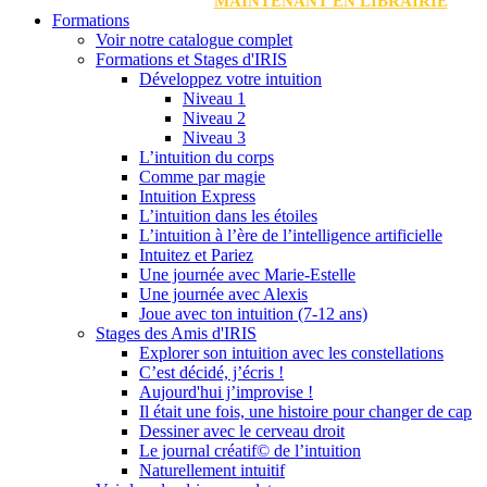
MAINTENANT EN LIBRAIRIE
Formations
Voir notre catalogue complet
Formations et Stages d'IRIS
Développez votre intuition
Niveau 1
Niveau 2
Niveau 3
L’intuition du corps
Comme par magie
Intuition Express
L’intuition dans les étoiles
L’intuition à l’ère de l’intelligence artificielle
Intuitez et Pariez
Une journée avec Marie-Estelle
Une journée avec Alexis
Joue avec ton intuition (7-12 ans)
Stages des Amis d'IRIS
Explorer son intuition avec les constellations
C’est décidé, j’écris !
Aujourd'hui j’improvise !
Il était une fois, une histoire pour changer de cap
Dessiner avec le cerveau droit
Le journal créatif© de l’intuition
Naturellement intuitif