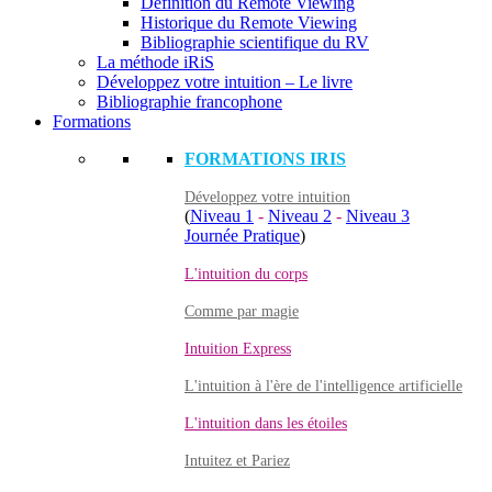
Définition du Remote Viewing
Historique du Remote Viewing
Bibliographie scientifique du RV
La méthode iRiS
Développez votre intuition – Le livre
Bibliographie francophone
Formations
FORMATIONS IRIS
Développez votre intuition
(
Niveau 1
-
Niveau 2
-
Niveau 3
Journée Pratique
)
L'intuition du corps
Comme par magie
Intuition Express
L'intuition à l'ère de l'intelligence artificielle
L'intuition dans les étoiles
Intuitez et Pariez