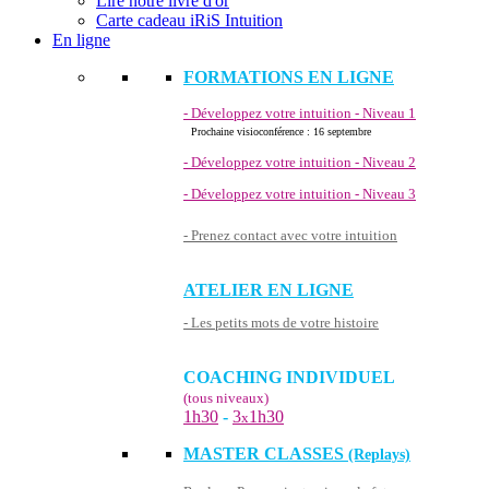
Lire notre livre d'or
Carte cadeau iRiS Intuition
En ligne
FORMATIONS EN LIGNE
- Développez votre intuition - Niveau 1
Prochaine visioconférence : 16 septembre
- Développez votre intuition - Niveau 2
- Développez votre intuition - Niveau 3
- Prenez contact avec votre intuition
ATELIER EN LIGNE
- Les petits mots de votre histoire
COACHING INDIVIDUEL
(tous niveaux)
1h30
-
3
1h30
x
MASTER CLASSES
(Replays)