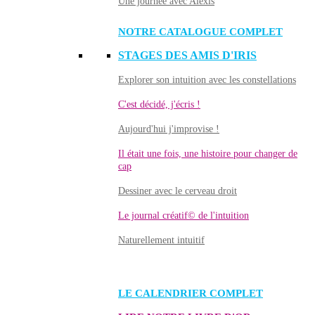
Une journée avec Alexis
NOTRE CATALOGUE COMPLET
STAGES DES AMIS D'IRIS
Explorer son intuition avec les constellations
C'est décidé, j'écris !
Aujourd'hui j'improvise !
Il était une fois, une histoire pour changer de
cap
Dessiner avec le cerveau droit
Le journal créatif© de l'intuition
Naturellement intuitif
LE CALENDRIER COMPLET