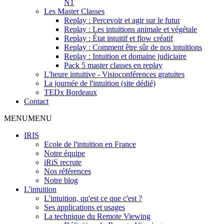
N1
Les Master Classes
Replay : Percevoir et agir sur le futur
Replay : Les intuitions animale et végétale
Replay : État intuitif et flow créatif
Replay : Comment être sûr de nos intuitions
Replay : Intuition et domaine judiciaire
Pack 5 master classes en replay
L'heure intuitive - Visioconférences gratuites
La journée de l'intuition (site dédié)
TEDx Bordeaux
Contact
MENU
MENU
IRIS
Ecole de l'intuition en France
Notre équipe
iRiS recrute
Nos références
Notre blog
L'intuition
L'intuition, qu'est ce que c'est ?
Ses applications et usages
La technique du Remote Viewing