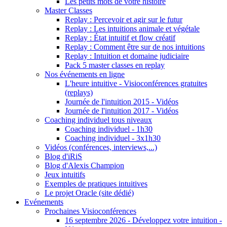
Les petits mots de votre histoire
Master Classes
Replay : Percevoir et agir sur le futur
Replay : Les intuitions animale et végétale
Replay : État intuitif et flow créatif
Replay : Comment être sur de nos intuitions
Replay : Intuition et domaine judiciaire
Pack 5 master classes en replay
Nos événements en ligne
L'heure intuitive - Visioconférences gratuites
(replays)
Journée de l'intuition 2015 - Vidéos
Journée de l'intuition 2017 - Vidéos
Coaching individuel tous niveaux
Coaching individuel - 1h30
Coaching individuel - 3x1h30
Vidéos (conférences, interviews,...)
Blog d'iRiS
Blog d'Alexis Champion
Jeux intuitifs
Exemples de pratiques intuitives
Le projet Oracle (site dédié)
Evénements
Prochaines Visioconférences
16 septembre 2026 - Développez votre intuition -