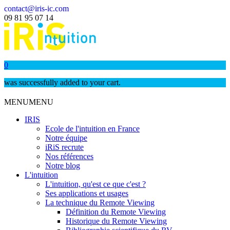
contact@iris-ic.com
09 81 95 07 14
0
was successfully added to your cart.
MENU
MENU
IRIS
Ecole de l'intuition en France
Notre équipe
iRiS recrute
Nos références
Notre blog
L'intuition
L'intuition, qu'est ce que c'est ?
Ses applications et usages
La technique du Remote Viewing
Définition du Remote Viewing
Historique du Remote Viewing