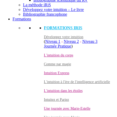
Bibliographie scientifique du RV
La méthode iRiS
Développez votre intuition – Le livre
Bibliographie francophone
Formations
FORMATIONS IRIS
Développez votre intuition
(
Niveau 1
-
Niveau 2
-
Niveau 3
Journée Pratique
)
L'intuition du corps
Comme par magie
Intuition Express
L'intuition à l'ère de l'intelligence artificielle
L'intuition dans les étoiles
Intuitez et Pariez
Une journée avec Marie-Estelle